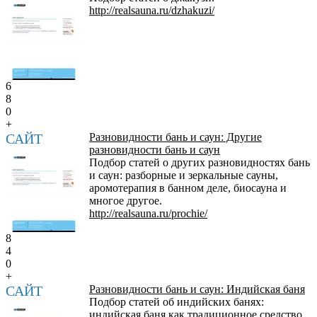
http://realsauna.ru/dzhakuzi/
6
8
0
+
САЙТ
Разновидности бань и саун: Другие
разновидности бань и саун
Подбор статей о других разновидностях бань
и саун: разборные и зеркальные сауны,
аромотерапия в банном деле, биосауна и
многое другое.
http://realsauna.ru/prochie/
8
4
0
+
САЙТ
Разновидности бань и саун: Индийская баня
Подбор статей об индийских банях:
индийская баня как традиционное средство