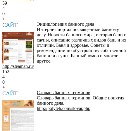
59
4
0
+
САЙТ
Энциклопедия банного дела
Интернет-портал посвященный банному
делу. Новости банного мира, история бани и
сауны, описание различных видов бань и их
отличий. Баня и здоровье. Советы и
рекомендации по обустройству собственной
бани или сауны. Банный юмор и многое
другое.
http://steaman.ru/
152
4
0
+
САЙТ
Словарь банных терминов
Словарь банных терминов. Общие понятия
банного дела.
http://polyteh.com/slovar.php