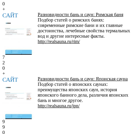
0
+
САЙТ
Разновидности бань и саун: Римская баня
Подбор статей о римских банях:
современные римские бани и их главные
достоинства, лечебные свойства термальных
вод и другие интересные факты.
http://realsauna.ru/rim/
7
2
0
+
САЙТ
Разновидности бань и саун: Японская сауна
Подбор статей о японских саунах:
преимущества японских саун, история
японского банного дела, различия японских
бань и многое другое.
http://realsauna.ru/jpn/
9
9
0