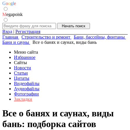
G
o
o
g
l
e
M
egapoisk
Вход
|
Регистрация
Главная
Строительство и ремонт
Бани, бассейны, фонтаны
Бани и сауны
Все о банях и саунах, виды бань
Меню сайта
Избранное
Сайты
Новости
Статьи
Цитаты
Видеофайлы
Аудиофайлы
Фотографии
Закладки
Все о банях и саунах, виды
бань: подборка сайтов