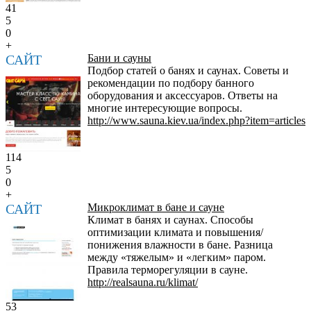
41
5
0
+
САЙТ
Бани и сауны
Подбор статей о банях и саунах. Советы и
рекомендации по подбору банного
оборудования и аксессуаров. Ответы на
многие интересующие вопросы.
http://www.sauna.kiev.ua/index.php?item=articles
114
5
0
+
САЙТ
Микроклимат в бане и сауне
Климат в банях и саунах. Способы
оптимизации климата и повышения/
понижения влажности в бане. Разница
между «тяжелым» и «легким» паром.
Правила терморегуляции в сауне.
http://realsauna.ru/klimat/
53