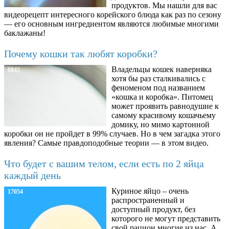
продуктов. Мы нашли для вас
видеорецепт интересного корейского блюда как раз по сезону
— его основным ингредиентом являются любимые многими
баклажаны!
Почему кошки так любят коробки?
Владельцы кошек наверняка
8845
хотя бы раз сталкивались с
феноменом под названием
«кошка и коробка». Питомец
может проявить равнодушие к
самому красивому кошачьему
домику, но мимо картонной
коробки он не пройдет в 99% случаев. Но в чем загадка этого
явления? Самые правдоподобные теории — в этом видео.
Что будет с вашим телом, если есть по 2 яйца
каждый день
Куриное яйцо – очень
17054
распространенный и
доступный продукт, без
которого не могут представить
свой рацион многие из нас. А