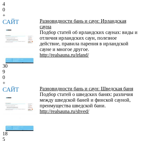
4
0
+
САЙТ
Разновидности бань и саун: Ирландская
сауна
Подбор статей об ирландских саунах: виды и
отличия ирландских саун, полезное
действие, правила парения в ирландской
сауне и многое другое.
http://realsauna.ru/irland/
30
9
0
+
САЙТ
Разновидности бань и саун: Шведская баня
Подбор статей о шведских банях: различия
между шведской баней и финской сауной,
преимущества шведской бани.
http://realsauna.ru/shved/
18
5