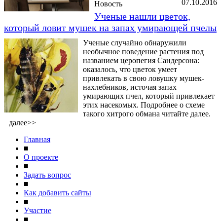
07.10.2016
Новость
Ученые нашли цветок,
который ловит мушек на запах умирающей пчелы
Ученые случайно обнаружили
необычное поведение растения под
названием церопегия Сандерсона:
оказалось, что цветок умеет
привлекать в свою ловушку мушек-
нахлебников, источая запах
умирающих пчел, который привлекает
этих насекомых. Подробнее о схеме
такого хитрого обмана читайте далее.
далее>>
Главная
■
О проекте
■
Задать вопрос
■
Как добавить сайты
■
Участие
■