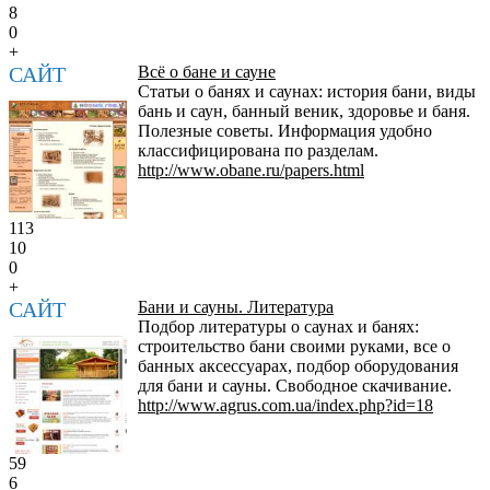
8
0
+
САЙТ
Всё о бане и сауне
Статьи о банях и саунах: история бани, виды
бань и саун, банный веник, здоровье и баня.
Полезные советы. Информация удобно
классифицирована по разделам.
http://www.obane.ru/papers.html
113
10
0
+
САЙТ
Бани и сауны. Литература
Подбор литературы о саунах и банях:
строительство бани своими руками, все о
банных аксессуарах, подбор оборудования
для бани и сауны. Свободное скачивание.
http://www.agrus.com.ua/index.php?id=18
59
6