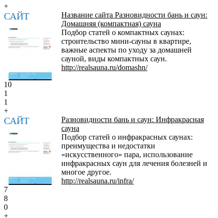
+
САЙТ
Название сайта Разновидности бань и саун:
Домашняя (компактная) сауна
Подбор статей о компактных саунах:
строительство мини-сауны в квартире,
важные аспекты по уходу за домашней
сауной, виды компактных саун.
http://realsauna.ru/domashn/
10
1
1
+
САЙТ
Разновидности бань и саун: Инфракрасная
сауна
Подбор статей о инфракрасных саунах:
преимущества и недостатки
«искусственного» пара, использование
инфракрасных саун для лечения болезней и
многое другое.
http://realsauna.ru/infra/
7
8
0
+