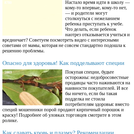
Настало время идти в школу —
8780
кому-то впервые, кому-то нет,
— и родители могут
столкнуться с нежеланием
ребенка приступать к учебе.
Что делать, если ребенок
наотрез отказывается учиться и
вредничает? Советуем посмотреть видео с интересными
советами от мамы, которая не совсем стандартно подошла к
решению проблемы.
Опасно для здоровья! Как подделывают специи
Покупая специи, будьте
5903
осторожны: недобросовестные
продавцы часто наживаются на
наивности покупателей. И все
бы ничего, если бы такая
подделка не стоила
потребителям здоровья: вместо
специй мошенники порой продают кирпичный порошок и
краску! Подробнее об уловках торговцев смотрите в этом
ролике.
Как сдавать кровь и плазму? Рекомендации