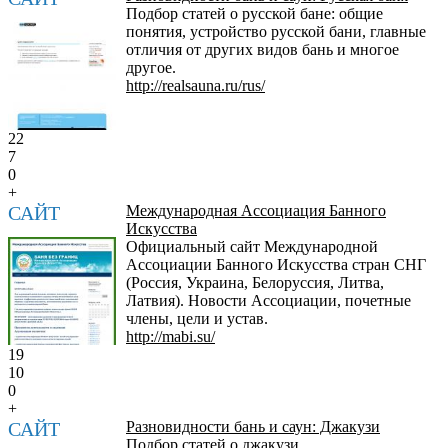
Подбор статей о русской бане: общие
понятия, устройство русской бани, главные
отличия от других видов бань и многое
другое.
http://realsauna.ru/rus/
22
7
0
+
САЙТ
Международная Ассоциация Банного
Искусства
Официальный сайт Международной
Ассоциации Банного Искусства стран СНГ
(Россия, Украина, Белоруссия, Литва,
Латвия). Новости Ассоциации, почетные
члены, цели и устав.
http://mabi.su/
19
10
0
+
САЙТ
Разновидности бань и саун: Джакузи
Подбор статей о джакузи.