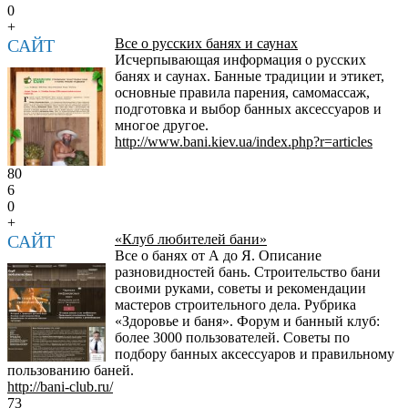
0
+
САЙТ
Все о русских банях и саунах
Исчерпывающая информация о русских
банях и саунах. Банные традиции и этикет,
основные правила парения, самомассаж,
подготовка и выбор банных аксессуаров и
многое другое.
http://www.bani.kiev.ua/index.php?r=articles
80
6
0
+
САЙТ
«Клуб любителей бани»
Все о банях от А до Я. Описание
разновидностей бань. Строительство бани
своими руками, советы и рекомендации
мастеров строительного дела. Рубрика
«Здоровье и баня». Форум и банный клуб:
более 3000 пользователей. Советы по
подбору банных аксессуаров и правильному
пользованию баней.
http://bani-club.ru/
73