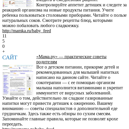
Контролируйте аппетит детишек и следите за
реакцией организма на новые продукты питания. Учите
ребенка пользоваться столовыми приборами. Читайте о пользе
натуральных соков. Смотрите рецепты блюд, которыми
можно побаловать любого сладкоежку.
http://mamka.ru/baby_feed
11
5
0
+
САЙТ
«Мама.ру» — практические советы
родителям
Все о детском питании, прикорме детей и
рекомендованных для малышей напитках
написано на данном сайте. Читайте о
сокотерапии — с ее помощью организм
малыша наполнится витаминами и укрепит
иммунитет от вирусных заболеваний.
Узнайте о том, действительно ли сладкие газированные
напитки могут привести детишек к ожирению. Вашему
вниманию — советы специалистов о дополнительной еде
грудничкам. Здесь также есть обзоры по сухим смесям.
Запоминайте главные правила, которые не позволят крохе
переедать.