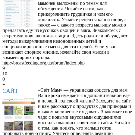
мамочек выложены по темам для
обсуждения. Читайте о том, как
прикармливать грудничка и чем его
допаивать. Узнайте рецепты каш и пюре, а
также — с какого возраста малышу можно
предлагать еду из кусочков овощей и мяса. Знакомьтесь с
секретами повышения лактации. Здесь родители обсуждают
методы выкармливания недоношенных детей и
специализированные смеси для этих целей. Если у вас
возникает спорное мнение, излагайте свои мысли в
комментариях портала.
http://breastfeeding.org.ua/forum/index.php
9
10
0
+
САЙТ
«Світ Мам» — украинская соцсеть для мам
Ваш кроха нуждается в дополнительной еде
в первый год своей жизни? Заходите на сайт,
и вам расскажут о продуктах для прикорма и
в каком количестве их давать. Знакомьте свое
чадо с новыми вкусовыми ощущениями,
воспользовавшись советами с сайта. Читайте
о том, как понять, что малыш готов
пробовать новую пищу. Учитесь определять реакцию