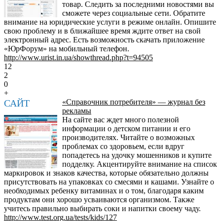
товар. Следить за последними новостями вы
сможете через социальные сети. Обратите
внимание на юридические услуги в режиме онлайн. Опишите
свою проблему и в ближайшее время ждите ответ на свой
электронный адрес. Есть возможность скачать приложение
«ЮрФорум» на мобильный телефон.
http://www.urist.in.ua/showthread.php?t=94505
12
2
0
+
САЙТ
«Справочник потребителя» — журнал без
рекламы
На сайте вас ждет много полезной
информации о детском питании и его
производителях. Читайте о возможных
проблемах со здоровьем, если вдруг
попадетесь на удочку мошенников и купите
подделку. Акцентируйте внимание на список
маркировок и знаков качества, которые обязательно должны
присутствовать на упаковках со смесями и кашами. Узнайте о
необходимых ребенку витаминах и о том, благодаря каким
продуктам они хорошо усваиваются организмом. Также
учитесь правильно выбирать соки и напитки своему чаду.
http://www.test.org.ua/tests/kids/127