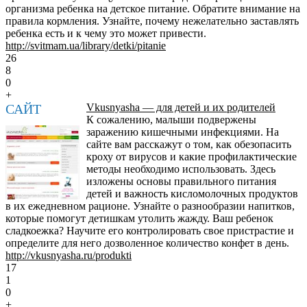
организма ребенка на детское питание. Обратите внимание на
правила кормления. Узнайте, почему нежелательно заставлять
ребенка есть и к чему это может привести.
http://svitmam.ua/library/detki/pitanie
26
8
0
+
САЙТ
Vkusnyasha — для детей и их родителей
К сожалению, малыши подвержены
заражению кишечными инфекциями. На
сайте вам расскажут о том, как обезопасить
кроху от вирусов и какие профилактические
методы необходимо использовать. Здесь
изложены основы правильного питания
детей и важность кисломолочных продуктов
в их ежедневном рационе. Узнайте о разнообразии напитков,
которые помогут детишкам утолить жажду. Ваш ребенок
сладкоежка? Научите его контролировать свое пристрастие и
определите для него дозволенное количество конфет в день.
http://vkusnyasha.ru/produkti
17
1
0
+