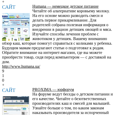
+
САЙТ
Humana — немецкое детское питание
Читайте об альтернативе коровьему молоку.
На его основе можно разводить смеси и
делать первое прикармливание. Для
родителей собрана полезная информация о
внедрении в рацион детишек овощей и мяса.
Изучайте способы лечения проблем с
животиком у детишек. Вашему вниманию
обзор каш, которые помогут справиться с коликами у ребенка.
Будущим мамам предлагают статьи о подготовке к родам.
Обратите внимание на интернет-магазин, где вы можете
приобрести товар, сидя перед компьютером — с доставкой на
дом.
http://www.humana.ua/
9
1
0
+
САЙТ
PROXIMA — юрфорум
На форуме ведут беседы о детском питании и
его качестве. Читайте о безответственных
производителях каш и смесей для малышей.
Узнайте больше о том, по каким законам
наказывать производителя за испорченный