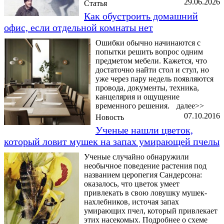
29.06.2026
Статья
Как обустроить домашний
офис, если отдельной комнаты нет
Ошибки обычно начинаются с
попытки решить вопрос одним
предметом мебели. Кажется, что
достаточно найти стол и стул, но
уже через пару недель появляются
провода, документы, техника,
канцелярия и ощущение
временного решения.
далее>>
07.10.2016
Новость
Ученые нашли цветок,
который ловит мушек на запах умирающей пчелы
Ученые случайно обнаружили
необычное поведение растения под
названием церопегия Сандерсона:
оказалось, что цветок умеет
привлекать в свою ловушку мушек-
нахлебников, источая запах
умирающих пчел, который привлекает
этих насекомых. Подробнее о схеме