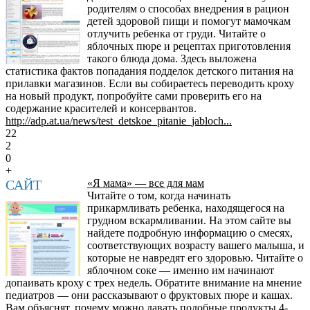
родителям о способах внедрения в рацион
детей здоровой пищи и помогут мамочкам
отлучить ребенка от груди. Читайте о
яблочных пюре и рецептах приготовления
такого блюда дома. Здесь выложена
статистика фактов попадания подделок детского питания на
прилавки магазинов. Если вы собираетесь переводить кроху
на новый продукт, попробуйте сами проверить его на
содержание красителей и консервантов.
http://adp.at.ua/news/test_detskoe_pitanie_jabloch...
22
2
0
+
САЙТ
«Я мама» — все для мам
Читайте о том, когда начинать
прикармливать ребенка, находящегося на
грудном вскармливании. На этом сайте вы
найдете подробную информацию о смесях,
соответствующих возрасту вашего малыша, и
которые не навредят его здоровью. Читайте о
яблочном соке — именно им начинают
допаивать кроху с трех недель. Обратите внимание на мнение
педиатров — они рассказывают о фруктовых пюре и кашах.
Вам объяснят, почему можно давать подобные продукты 4-