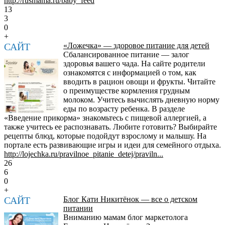
http://rusmama.ru/baby_feed
13
3
0
+
САЙТ
«Ложечка» — здоровое питание для детей
Сбалансированное питание — залог
здоровья вашего чада. На сайте родители
ознакомятся с информацией о том, как
вводить в рацион овощи и фрукты. Читайте
о преимуществе кормления грудным
молоком. Учитесь вычислять дневную норму
еды по возрасту ребенка. В разделе
«Введение прикорма» знакомьтесь с пищевой аллергией, а
также учитесь ее распознавать. Любите готовить? Выбирайте
рецепты блюд, которые подойдут взрослому и малышу. На
портале есть развивающие игры и идеи для семейного отдыха.
http://lojechka.ru/pravilnoe_pitanie_detej/praviln...
26
6
0
+
САЙТ
Блог Кати Никитёнок — все о детском
питании
Вниманию мамам блог маркетолога