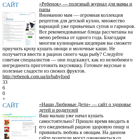
САЙТ
«Ребенок» — полезный журнал для мамы и
папы
Вниманию мам — огромная коллекция
рецептов для детской кухни, множество
вариаций уже привычных супов и гарниров.
Все рекомендованные блюда рассчитаны на
меню ребенка от одного года. Благодаря
многим кулинарным шедеврам вы сможете
приучить кроху кушать овощи и молочные каши. Не
получается ввести в рацион своего чада рыбу? Следуйте
советам специалистов — они подскажут, как из нелюбимого
ингредиента приготовить вкусняшку. Готовьте вкусные и
полезные сладости из свежих фруктов.
http://rebenok.com.ua/in/babyfood
33
6
0
+
САЙТ
«Наши Любимые Дети» — сайт о здоровье
детей и родителей
Ваш малыш уже начал кушать
самостоятельно? Пришло время вводить в
его ежедневный рацион здоровую пищу и
прививать любовь к овощам. На данном
сайте родители могут ознакомиться со