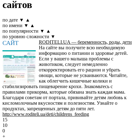
сайтов
по дате
▼
▲
по имени
▼
▲
по популярности
▼
▲
по уровню сложности
▼
САЙТ
RODITELI.UA — беременность, роды, дети
На сайте вы получите всю необходимую
информацию о питании и здоровье детей.
Если у вашего малыша проблемы с
животиком, следует немедленно
откорректировать его рацион и убрать
овощи, которые не усваиваются. Читайте,
как облегчить кишечные колики и
стабилизировать пищеварение крохи. Знакомьтесь с
правилами прикорма, которые обязана знать каждая мама.
Благодаря советам от портала, прививайте детям любовь к
кисломолочным вкусностям и полезностям. Узнайте о
продуктах, запрещенных детям до пяти лет.
http://www.roditeli.ua/deti/childrens_feeding
15
10
0
+