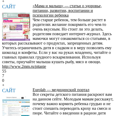
+
САЙТ
«Мама и малыш» — статьи о здоровье,
питании, развитии, воспитании и
психологии ребенка
Чем старше ребенок, тем больше растет в
родителях желание покормить его чем-то
очень вкусным. Но стоит ли это делать,
родителям поведает интернет-журнал. Здесь
мамочки могут ознакомиться со статьями, в
которых рассказывают о продуктах, запрещенных детям.
Учитесь ограничивать дитя в сладком и в меру позволять ему
шоколад и конфеты. Если у вас на руках младенец, читайте о
главных правилах грудного вскармливания. Используя
советы, приучайте малыша кушать рыбу, мясо и овощи.
http://www.2mm.ru/pitanie
55
7
0
+
САЙТ
Eurolab — медицинский портал
Все секреты детского питания раскроют вам
на данном сейте. Молодым мамам расскажут,
почему важно кормить ребенка грудью и не
стоит спешить переводить кроху на смеси и
пюре. Читайте о введении в рацион дитя