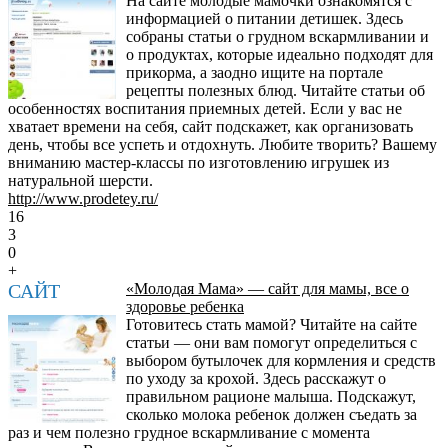
На сайте молодые мамочки ознакомятся с
информацией о питании детишек. Здесь
собраны статьи о грудном вскармливании и
о продуктах, которые идеально подходят для
прикорма, а заодно ищите на портале
рецепты полезных блюд. Читайте статьи об
особенностях воспитания приемных детей. Если у вас не
хватает времени на себя, сайт подскажет, как организовать
день, чтобы все успеть и отдохнуть. Любите творить? Вашему
вниманию мастер-классы по изготовлению игрушек из
натуральной шерсти.
http://www.prodetey.ru/
16
3
0
+
САЙТ
«Молодая Мама» — сайт для мамы, все о
здоровье ребенка
Готовитесь стать мамой? Читайте на сайте
статьи — они вам помогут определиться с
выбором бутылочек для кормления и средств
по уходу за крохой. Здесь расскажут о
правильном рационе малыша. Подскажут,
сколько молока ребенок должен съедать за
раз и чем полезно грудное вскармливание с момента