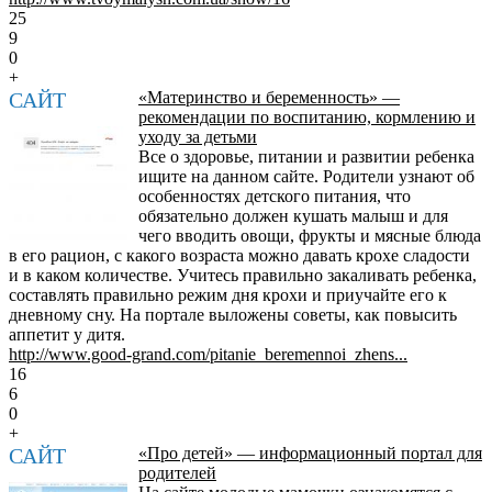
25
9
0
+
САЙТ
«Материнство и беременность» —
рекомендации по воспитанию, кормлению и
уходу за детьми
Все о здоровье, питании и развитии ребенка
ищите на данном сайте. Родители узнают об
особенностях детского питания, что
обязательно должен кушать малыш и для
чего вводить овощи, фрукты и мясные блюда
в его рацион, с какого возраста можно давать крохе сладости
и в каком количестве. Учитесь правильно закаливать ребенка,
составлять правильно режим дня крохи и приучайте его к
дневному сну. На портале выложены советы, как повысить
аппетит у дитя.
http://www.good-grand.com/pitanie_beremennoi_zhens...
16
6
0
+
САЙТ
«Про детей» — информационный портал для
родителей