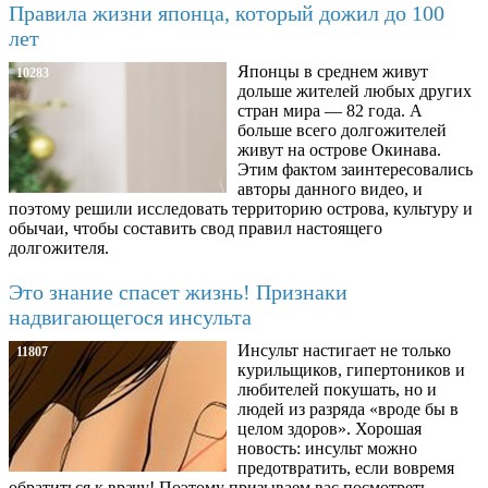
Правила жизни японца, который дожил до 100
лет
Японцы в среднем живут
10283
дольше жителей любых других
стран мира — 82 года. А
больше всего долгожителей
живут на острове Окинава.
Этим фактом заинтересовались
авторы данного видео, и
поэтому решили исследовать территорию острова, культуру и
обычаи, чтобы составить свод правил настоящего
долгожителя.
Это знание спасет жизнь! Признаки
надвигающегося инсульта
Инсульт настигает не только
11807
курильщиков, гипертоников и
любителей покушать, но и
людей из разряда «вроде бы в
целом здоров». Хорошая
новость: инсульт можно
предотвратить, если вовремя
обратиться к врачу! Поэтому призываем вас посмотреть