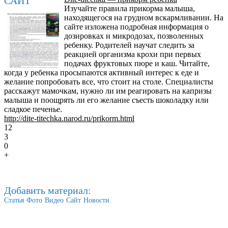
САЙТ
Изучайте правила прикорма малыша,
находящегося на грудном вскармливании. На
сайте изложена подробная информация о
дозировках и микродозах, позволенных
ребенку. Родителей научат следить за
реакцией организма крохи при первых
подачах фруктовых пюре и каш. Читайте,
когда у ребенка просыпаются активный интерес к еде и
желание попробовать все, что стоит на столе. Специалисты
расскажут мамочкам, нужно ли им реагировать на капризы
малыша и поощрять ли его желание съесть шоколадку или
сладкое печенье.
http://dite-titechka.narod.ru/prikorm.html
12
3
0
+
Добавить материал:
Статья
Фото
Видео
Сайт
Новости