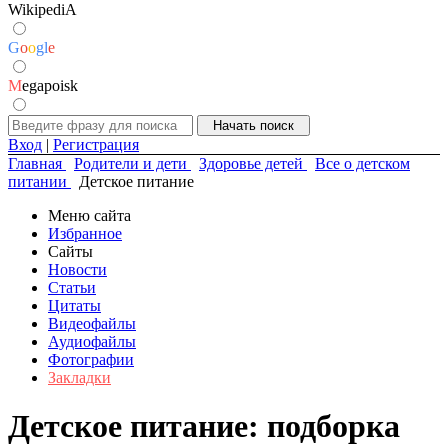
WikipediA
G
o
o
g
l
e
M
egapoisk
Вход
|
Регистрация
Главная
Родители и дети
Здоровье детей
Все о детском
питании
Детское питание
Меню сайта
Избранное
Сайты
Новости
Статьи
Цитаты
Видеофайлы
Аудиофайлы
Фотографии
Закладки
Детское питание: подборка