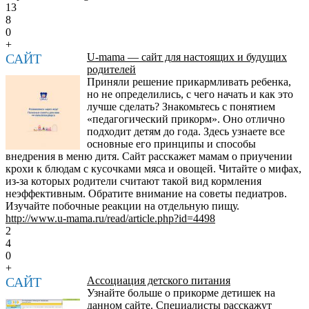
13
8
0
+
САЙТ
U-mama — сайт для настоящих и будущих
родителей
Приняли решение прикармливать ребенка,
но не определились, с чего начать и как это
лучше сделать? Знакомьтесь с понятием
«педагогический прикорм». Оно отлично
подходит детям до года. Здесь узнаете все
основные его принципы и способы
внедрения в меню дитя. Сайт расскажет мамам о приучении
крохи к блюдам с кусочками мяса и овощей. Читайте о мифах,
из-за которых родители считают такой вид кормления
неэффективным. Обратите внимание на советы педиатров.
Изучайте побочные реакции на отдельную пищу.
http://www.u-mama.ru/read/article.php?id=4498
2
4
0
+
САЙТ
Ассоциация детского питания
Узнайте больше о прикорме детишек на
данном сайте. Специалисты расскажут