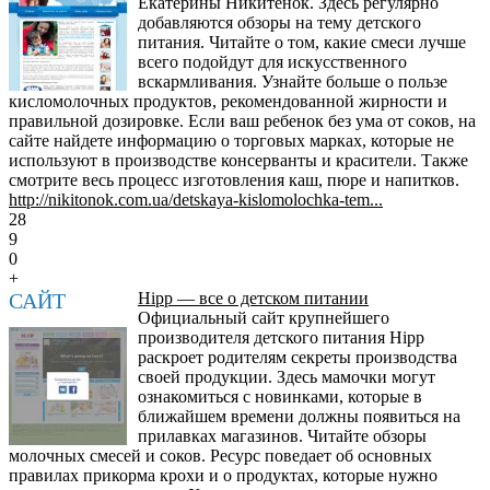
Екатерины Никитёнок. Здесь регулярно
добавляются обзоры на тему детского
питания. Читайте о том, какие смеси лучше
всего подойдут для искусственного
вскармливания. Узнайте больше о пользе
кисломолочных продуктов, рекомендованной жирности и
правильной дозировке. Если ваш ребенок без ума от соков, на
сайте найдете информацию о торговых марках, которые не
используют в производстве консерванты и красители. Также
смотрите весь процесс изготовления каш, пюре и напитков.
http://nikitonok.com.ua/detskaya-kislomolochka-tem...
28
9
0
+
САЙТ
Hipp — все о детском питании
Официальный сайт крупнейшего
производителя детского питания Hipp
раскроет родителям секреты производства
своей продукции. Здесь мамочки могут
ознакомиться с новинками, которые в
ближайшем времени должны появиться на
прилавках магазинов. Читайте обзоры
молочных смесей и соков. Ресурс поведает об основных
правилах прикорма крохи и о продуктах, которые нужно