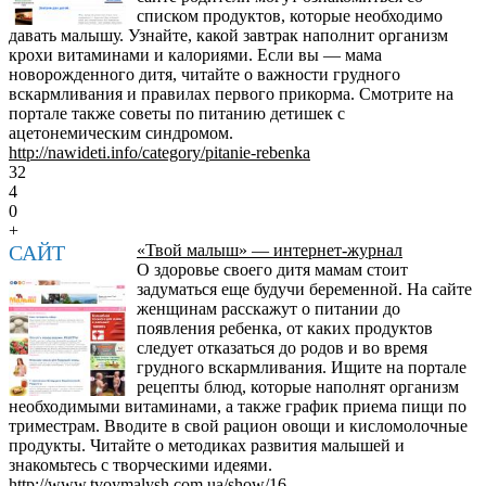
списком продуктов, которые необходимо
давать малышу. Узнайте, какой завтрак наполнит организм
крохи витаминами и калориями. Если вы — мама
новорожденного дитя, читайте о важности грудного
вскармливания и правилах первого прикорма. Смотрите на
портале также советы по питанию детишек с
ацетонемическим синдромом.
http://nawideti.info/category/pitanie-rebenka
32
4
0
+
САЙТ
«Твой малыш» — интернет-журнал
О здоровье своего дитя мамам стоит
задуматься еще будучи беременной. На сайте
женщинам расскажут о питании до
появления ребенка, от каких продуктов
следует отказаться до родов и во время
грудного вскармливания. Ищите на портале
рецепты блюд, которые наполнят организм
необходимыми витаминами, а также график приема пищи по
триместрам. Вводите в свой рацион овощи и кисломолочные
продукты. Читайте о методиках развития малышей и
знакомьтесь с творческими идеями.
http://www.tvoymalysh.com.ua/show/16