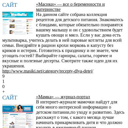
САЙТ
«Масики» — все о беременности и
материнстве
На данном сайте собрана коллекция
рецептов для детского питания. Знакомьтесь
с блюдами, которые обязательно понравятся
вашему малышу и он с удовольствием будет
кушать овощи и мясо. Если у вас дома есть
мультиварка, учитесь делать в ней паровые котлеты для всей
семьи. Внедряйте в рацион крохи морковь и капусту без
криков и истерик. Готовитесь к празднику и не знаете, чем
угощать гостей? Выбирайте гарниры, салаты, горячее и
вкусные и полезные десерты. Смотрите также идеи для их
украшения.
http://www.masiki.net/category/recepty-dlya-detej/
9
1
0
+
САЙТ
«Мамка» — журнал-портал
В интернет-журнале мамочки найдут для
себя много интересной информации о
детском питании,по уходу и развитию. Здесь
расскажут о том, с какого месяца лучше
начинать прикармливать дитя и что должно
входить в ежедневный рацион.