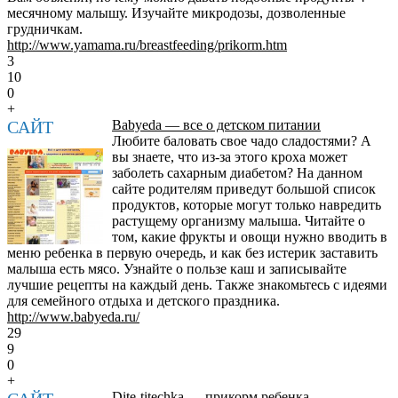
месячному малышу. Изучайте микродозы, дозволенные
грудничкам.
http://www.yamama.ru/breastfeeding/prikorm.htm
3
10
0
+
САЙТ
Babyeda — все о детском питании
Любите баловать свое чадо сладостями? А
вы знаете, что из-за этого кроха может
заболеть сахарным диабетом? На данном
сайте родителям приведут большой список
продуктов, которые могут только навредить
растущему организму малыша. Читайте о
том, какие фрукты и овощи нужно вводить в
меню ребенка в первую очередь, и как без истерик заставить
малыша есть мясо. Узнайте о пользе каш и записывайте
лучшие рецепты на каждый день. Также знакомьтесь с идеями
для семейного отдыха и детского праздника.
http://www.babyeda.ru/
29
9
0
+
Dite-titechka — прикорм ребенка