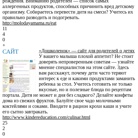
рождения. Вниманию родителей — список самых
аллергенных продуктов, способных причинить вред детскому
организму. Собираетесь перевести дитя на смеси? Учитесь их
правильно разводить и подогревать.
http://molodayamama.ru/eat
11
4
0
+
САЙТ
«Дошколенок» — сайт для родителей о детях
У вашего малыша плохой аппетит? Не стоит
доверять непроверенным советам — узнайте
мнение специалистов на этом сайте. Здесь
вам расскажут, почему дети часто теряют
интерес к еде и какими продуктами заманить
ребенка за стол. Учитесь готовить не только
вкусные, но и полезные блюда по рецептам
портала. Дитя не может и дня без сладкого? Делайте конфеты
дома из свежих фруктов. Балуйте свое чадо молочными
коктейлями и соками. Вводите в рацион крохи каши и учите
его сытно завтракать.
http://www.kindereducation.com/culinar.html
25
2
0