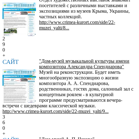
посетителей с различными выставками и
экспозициями из музеев Крыма, Украины,
частных коллекций.
http://www.crimea-kurort.com/side/22-
muzei_yalti/8...
2
9
0
+
САЙТ
"Дом-музей музыкальной культуры имени
композитора Александра Спендиарова"
Музей на реконструкции. Будет иметь
многообразную экспозицию о жизни
композитора А. А. Спендиарова,
родственниках, гостях дома, салонный зал с
концертным роялем - в культурной
программе предусматриваются вечера-
встречи с шедеврами классической музыки.
http://www.crimea-kurort.com/side/22-muzei_yalti/9...
3
6
0
+