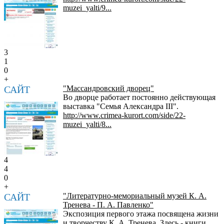
muzei_yalti/9...
3
1
0
+
САЙТ
"Массандровский дворец"
Во дворце работает постоянно действующая
выставка "Семья Александра III".
http://www.crimea-kurort.com/side/22-
muzei_yalti/8...
4
4
0
+
САЙТ
"Литературно-мемориальный музей К. А.
Тренева - П. А. Павленко"
Экспозиция первого этажа посвящена жизни
и творчеству К. А. Тренева. Здесь - книги,