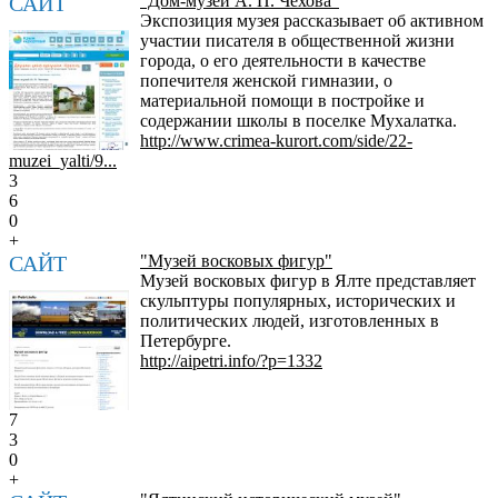
САЙТ
"Дом-музей А. П. Чехова"
Экспозиция музея рассказывает об активном
участии писателя в общественной жизни
города, о его деятельности в качестве
попечителя женской гимназии, о
материальной помощи в постройке и
содержании школы в поселке Мухалатка.
http://www.crimea-kurort.com/side/22-
muzei_yalti/9...
3
6
0
+
САЙТ
"Музей восковых фигур"
Музей восковых фигур в Ялте представляет
скульптуры популярных, исторических и
политических людей, изготовленных в
Петербурге.
http://aipetri.info/?p=1332
7
3
0
+