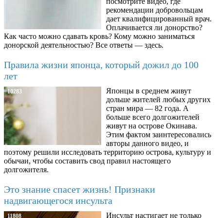
посмотрите видео, где
рекомендации добровольцам
дает квалифицированный врач.
Оплачивается ли донорство?
Как часто можно сдавать кровь? Кому можно заниматься
донорской деятельностью? Все ответы — здесь.
Правила жизни японца, который дожил до 100
лет
Японцы в среднем живут
10283
дольше жителей любых других
стран мира — 82 года. А
больше всего долгожителей
живут на острове Окинава.
Этим фактом заинтересовались
авторы данного видео, и
поэтому решили исследовать территорию острова, культуру и
обычаи, чтобы составить свод правил настоящего
долгожителя.
Это знание спасет жизнь! Признаки
надвигающегося инсульта
Инсульт настигает не только
11808