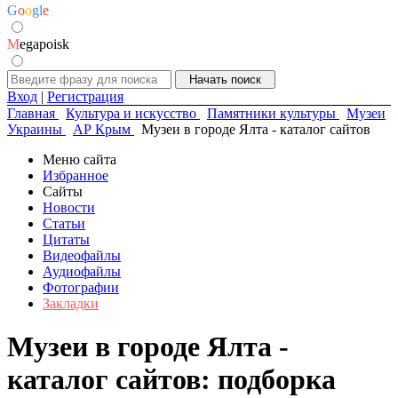
G
o
o
g
l
e
M
egapoisk
Вход
|
Регистрация
Главная
Культура и искусство
Памятники культуры
Музеи
Украины
АР Крым
Музеи в городе Ялта - каталог сайтов
Меню сайта
Избранное
Сайты
Новости
Статьи
Цитаты
Видеофайлы
Аудиофайлы
Фотографии
Закладки
Музеи в городе Ялта -
каталог сайтов: подборка