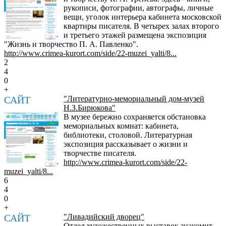
рукописи, фотографии, автографы, личные
вещи, уголок интерьера кабинета московской
квартиры писателя. В четырех залах второго
и третьего этажей размещена экспозиция
"Жизнь и творчество П. А. Павленко".
http://www.crimea-kurort.com/side/22-muzei_yalti/8...
2
4
0
+
САЙТ
"Литературно-мемориальный дом-музей
Н.З.Бирюкова"
В музее бережно сохраняется обстановка
мемориальных комнат: кабинета,
библиотеки, столовой. Литературная
экспозиция рассказывает о жизни и
творчестве писателя.
http://www.crimea-kurort.com/side/22-
muzei_yalti/8...
6
4
0
+
САЙТ
"Ливадийский дворец"
Отдел художественных выставок знакомит