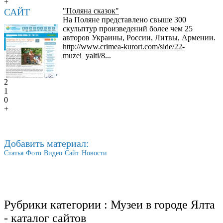
+
САЙТ
"Поляна сказок"
На Поляне представлено свыше 300
скульптур произведений более чем 25
авторов Украины, России, Литвы, Армении.
http://www.crimea-kurort.com/side/22-
muzei_yalti/8...
2
1
0
+
Добавить материал:
Статья
Фото
Видео
Сайт
Новости
Рубрики категории :
Музеи в городе Ялта
- каталог сайтов