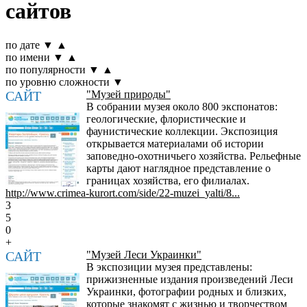
сайтов
по дате
▼
▲
по имени
▼
▲
по популярности
▼
▲
по уровню сложности
▼
САЙТ
"Музей природы"
В собрании музея около 800 экспонатов:
геологические, флористические и
фаунистические коллекции. Экспозиция
открывается материалами об истории
заповедно-охотничьего хозяйства. Рельефные
карты дают наглядное представление о
границах хозяйства, его филиалах.
http://www.crimea-kurort.com/side/22-muzei_yalti/8...
3
5
0
+
САЙТ
"Музей Леси Украинки"
В экспозиции музея представлены:
прижизненные издания произведений Леси
Украинки, фотографии родных и близких,
которые знакомят с жизнью и творчеством