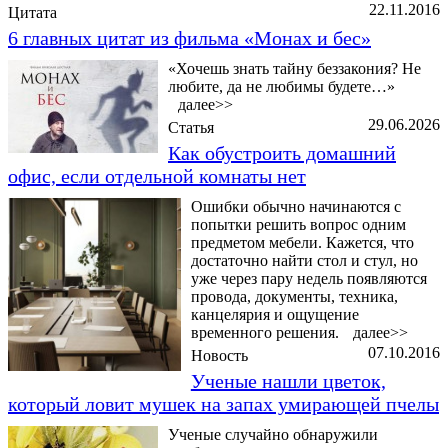
22.11.2016
Цитата
6 главных цитат из фильма «Монах и бес»
«Хочешь знать тайну беззакония? Не
любите, да не любимы будете…»
далее>>
29.06.2026
Статья
Как обустроить домашний
офис, если отдельной комнаты нет
Ошибки обычно начинаются с
попытки решить вопрос одним
предметом мебели. Кажется, что
достаточно найти стол и стул, но
уже через пару недель появляются
провода, документы, техника,
канцелярия и ощущение
временного решения.
далее>>
07.10.2016
Новость
Ученые нашли цветок,
который ловит мушек на запах умирающей пчелы
Ученые случайно обнаружили