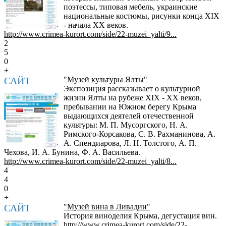
поэтессы, типовая мебель, украинские
национальные костюмы, рисунки конца XIX
- начала XX веков.
http://www.crimea-kurort.com/side/22-muzei_yalti/9...
2
5
0
+
САЙТ
"Музей культуры Ялты"
Экспозиция рассказывает о культурной
жизни Ялты на рубеже XIX - XX веков,
пребывании на Южном берегу Крыма
выдающихся деятелей отечественной
культуры: М. П. Мусоргского, Н. А.
Римского-Корсакова, С. В. Рахманинова, А.
А. Спендиарова, Л. Н. Толстого, А. П.
Чехова, И. А. Бунина, Ф. А. Васильева.
http://www.crimea-kurort.com/side/22-muzei_yalti/8...
4
4
0
+
САЙТ
"Музей вина в Ливадии"
История виноделия Крыма, дегустация вин.
http://www.crimea-kurort.com/side/22-