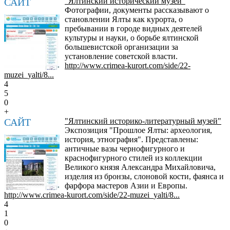
САЙТ
"Ялтинский исторический музей"
Фотографии, документы рассказывают о
становлении Ялты как курорта, о
пребывании в городе видных деятелей
культуры и науки, о борьбе ялтинской
большевистской организации за
установление советской власти.
http://www.crimea-kurort.com/side/22-
muzei_yalti/8...
4
5
0
+
САЙТ
"Ялтинский историко-литературный музей"
Экспозиция "Прошлое Ялты: археология,
история, этнография". Представлены:
античные вазы чернофигурного и
краснофигурного стилей из коллекции
Великого князя Александра Михайловича,
изделия из бронзы, слоновой кости, фаянса и
фарфора мастеров Азии и Европы.
http://www.crimea-kurort.com/side/22-muzei_yalti/8...
4
1
0