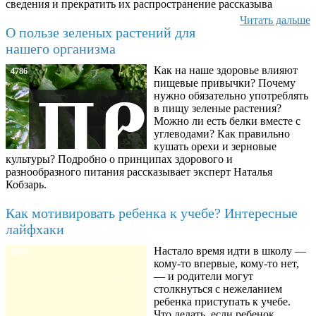
сведения и прекратить их распространение рассказыва
Читать дальше
О пользе зеленых растений для
нашего организма
Как на наше здоровье влияют
4786
пищевые привычки? Почему
нужно обязательно употреблять
в пищу зеленые растения?
Можно ли есть белки вместе с
углеводами? Как правильно
кушать орехи и зерновые
культуры? Подробно о принципах здорового и
разнообразного питания рассказывает эксперт Наталья
Кобзарь.
Как мотивировать ребенка к учебе? Интересные
лайфхаки
Настало время идти в школу —
8780
кому-то впервые, кому-то нет,
— и родители могут
столкнуться с нежеланием
ребенка приступать к учебе.
Что делать, если ребенок