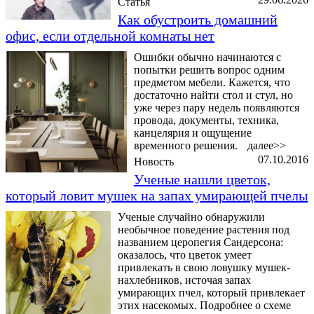
Статья
Как обустроить домашний
офис, если отдельной комнаты нет
Ошибки обычно начинаются с
попытки решить вопрос одним
предметом мебели. Кажется, что
достаточно найти стол и стул, но
уже через пару недель появляются
провода, документы, техника,
канцелярия и ощущение
временного решения.
далее>>
07.10.2016
Новость
Ученые нашли цветок,
который ловит мушек на запах умирающей пчелы
Ученые случайно обнаружили
необычное поведение растения под
названием церопегия Сандерсона:
оказалось, что цветок умеет
привлекать в свою ловушку мушек-
нахлебников, источая запах
умирающих пчел, который привлекает
этих насекомых. Подробнее о схеме