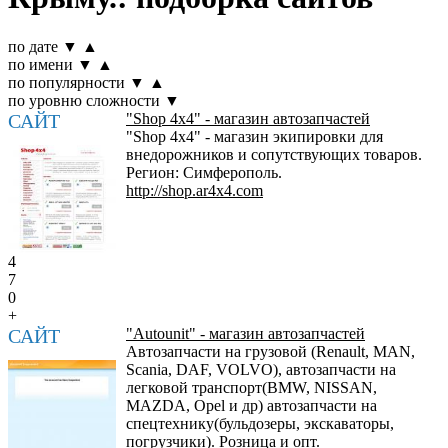
по дате
▼
▲
по имени
▼
▲
по популярности
▼
▲
по уровню сложности
▼
САЙТ
"Shop 4x4" - магазин автозапчастей
"Shop 4x4" - магазин экипировки для
внедорожников и сопутствующих товаров.
Регион: Симферополь.
http://shop.ar4x4.com
4
7
0
+
САЙТ
"Аutounit" - магазин автозапчастей
Автозапчасти на грузовой (Renault, MAN,
Scania, DAF, VOLVO), автозапчасти на
легковой транспорт(BMW, NISSAN,
MAZDA, Opel и др) автозапчасти на
спецтехнику(бульдозеры, экскаваторы,
погрузчики). Розница и опт.