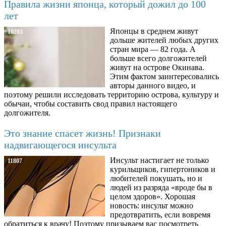
Правила жизни японца, который дожил до 100
лет
Японцы в среднем живут
10283
дольше жителей любых других
стран мира — 82 года. А
больше всего долгожителей
живут на острове Окинава.
Этим фактом заинтересовались
авторы данного видео, и
поэтому решили исследовать территорию острова, культуру и
обычаи, чтобы составить свод правил настоящего
долгожителя.
Это знание спасет жизнь! Признаки
надвигающегося инсульта
Инсульт настигает не только
11807
курильщиков, гипертоников и
любителей покушать, но и
людей из разряда «вроде бы в
целом здоров». Хорошая
новость: инсульт можно
предотвратить, если вовремя
обратиться к врачу! Поэтому призываем вас посмотреть