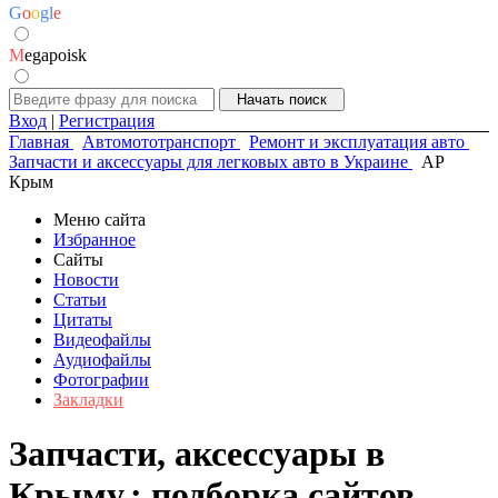
G
o
o
g
l
e
M
egapoisk
Вход
|
Регистрация
Главная
Автомототранспорт
Ремонт и эксплуатация авто
Запчасти и аксессуары для легковых авто в Украине
АР
Крым
Меню сайта
Избранное
Сайты
Новости
Статьи
Цитаты
Видеофайлы
Аудиофайлы
Фотографии
Закладки
Запчасти, аксессуары в
Крыму.: подборка сайтов