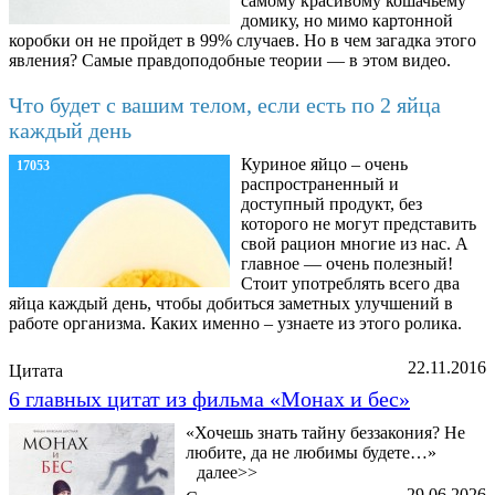
самому красивому кошачьему
домику, но мимо картонной
коробки он не пройдет в 99% случаев. Но в чем загадка этого
явления? Самые правдоподобные теории — в этом видео.
Что будет с вашим телом, если есть по 2 яйца
каждый день
Куриное яйцо – очень
17053
распространенный и
доступный продукт, без
которого не могут представить
свой рацион многие из нас. А
главное — очень полезный!
Стоит употреблять всего два
яйца каждый день, чтобы добиться заметных улучшений в
работе организма. Каких именно – узнаете из этого ролика.
22.11.2016
Цитата
6 главных цитат из фильма «Монах и бес»
«Хочешь знать тайну беззакония? Не
любите, да не любимы будете…»
далее>>
29.06.2026