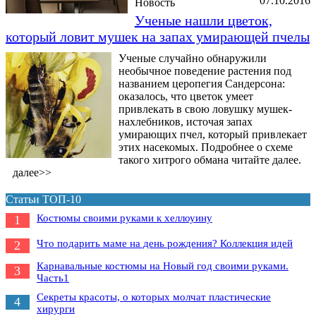
07.10.2016
Новость
Ученые нашли цветок,
который ловит мушек на запах умирающей пчелы
Ученые случайно обнаружили
необычное поведение растения под
названием церопегия Сандерсона:
оказалось, что цветок умеет
привлекать в свою ловушку мушек-
нахлебников, источая запах
умирающих пчел, который привлекает
этих насекомых. Подробнее о схеме
такого хитрого обмана читайте далее.
далее>>
Статьи ТОП-10
Костюмы своими руками к хеллоуину
1
Что подарить маме на день рождения? Коллекция идей
2
Карнавальные костюмы на Новый год своими руками.
3
Часть1
Секреты красоты, о которых молчат пластические
4
хирурги