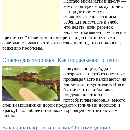
Настало время идти в школу —
8780
кому-то впервые, кому-то нет,
— и родители могут
столкнуться с нежеланием
ребенка приступать к учебе.
Что делать, если ребенок
наотрез отказывается учиться и
вредничает? Советуем посмотреть видео с интересными
советами от мамы, которая не совсем стандартно подошла к
решению проблемы.
Опасно для здоровья! Как подделывают специи
Покупая специи, будьте
5904
осторожны: недобросовестные
продавцы часто наживаются на
наивности покупателей. И все
бы ничего, если бы такая
подделка не стоила
потребителям здоровья: вместо
специй мошенники порой продают кирпичный порошок и
краску! Подробнее об уловках торговцев смотрите в этом
ролике.
Как сдавать кровь и плазму? Рекомендации