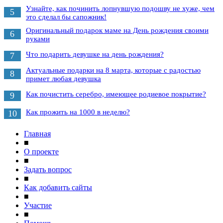
Узнайте, как починить лопнувшую подошву не хуже, чем
5
это сделал бы сапожник!
Оригинальный подарок маме на День рождения своими
6
руками
Что подарить девушке на день рождения?
7
Актуальные подарки на 8 марта, которые с радостью
8
примет любая девушка
Как почистить серебро, имеющее родиевое покрытие?
9
Как прожить на 1000 в неделю?
10
Главная
■
О проекте
■
Задать вопрос
■
Как добавить сайты
■
Участие
■