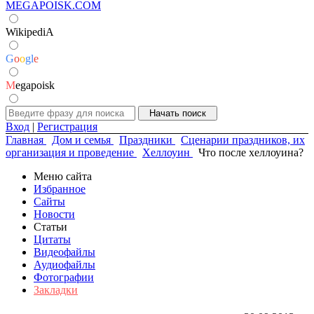
MEGAPOISK.COM
WikipediA
G
o
o
g
l
e
M
egapoisk
Вход
|
Регистрация
Главная
Дом и семья
Праздники
Сценарии праздников, их
организация и проведение
Хеллоуин
Что после хеллоуина?
Меню сайта
Избранное
Сайты
Новости
Статьи
Цитаты
Видеофайлы
Аудиофайлы
Фотографии
Закладки