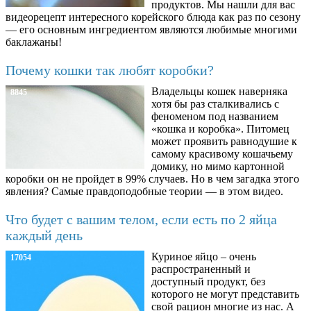
продуктов. Мы нашли для вас
видеорецепт интересного корейского блюда как раз по сезону
— его основным ингредиентом являются любимые многими
баклажаны!
Почему кошки так любят коробки?
Владельцы кошек наверняка
8845
хотя бы раз сталкивались с
феноменом под названием
«кошка и коробка». Питомец
может проявить равнодушие к
самому красивому кошачьему
домику, но мимо картонной
коробки он не пройдет в 99% случаев. Но в чем загадка этого
явления? Самые правдоподобные теории — в этом видео.
Что будет с вашим телом, если есть по 2 яйца
каждый день
Куриное яйцо – очень
17054
распространенный и
доступный продукт, без
которого не могут представить
свой рацион многие из нас. А