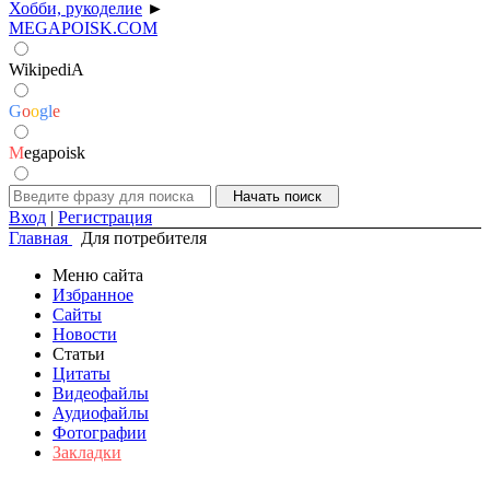
Хобби, рукоделие
►
MEGAPOISK.COM
WikipediA
G
o
o
g
l
e
M
egapoisk
Вход
|
Регистрация
Главная
Для потребителя
Меню сайта
Избранное
Сайты
Новости
Статьи
Цитаты
Видеофайлы
Аудиофайлы
Фотографии
Закладки