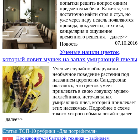
попытки решить вопрос одним
предметом мебели. Кажется, что
достаточно найти стол и стул, но
уже через пару недель появляются
провода, документы, техника,
канцелярия и ощущение
временного решения.
далее>>
07.10.2016
Новость
Ученые нашли цветок,
который ловит мушек на запах умирающей пчелы
Ученые случайно обнаружили
необычное поведение растения под
названием церопегия Сандерсона:
оказалось, что цветок умеет
привлекать в свою ловушку мушек-
нахлебников, источая запах
умирающих пчел, который привлекает
этих насекомых. Подробнее о схеме
такого хитрого обмана читайте далее.
далее>>
Статьи ТОП-10 рубрики «Для потребителя»
Производители бытовой техники – выбираем