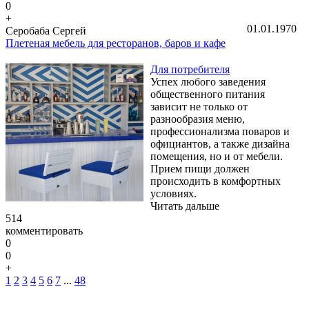
0
+
01.01.1970
Серобаба Сергей
Плетеная мебель для ресторанов, баров и кафе
Для потребителя
Успех любого заведения
общественного питания
зависит не только от
разнообразия меню,
профессионализма поваров и
официантов, а также дизайна
помещения, но и от мебели.
Прием пищи должен
происходить в комфортных
условиях.
Читать дальше
514
комментировать
0
0
+
1
2
3
4
5
6
7
...
48