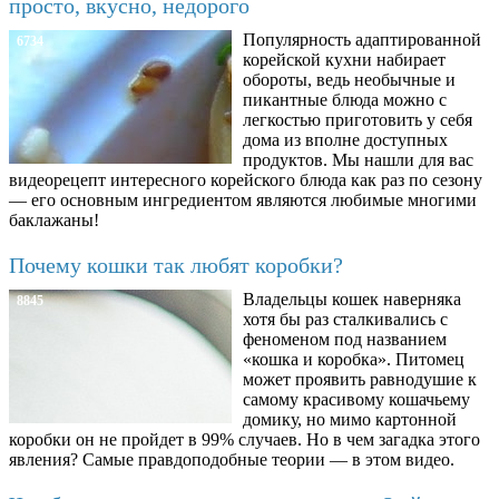
просто, вкусно, недорого
Популярность адаптированной
6734
корейской кухни набирает
обороты, ведь необычные и
пикантные блюда можно с
легкостью приготовить у себя
дома из вполне доступных
продуктов. Мы нашли для вас
видеорецепт интересного корейского блюда как раз по сезону
— его основным ингредиентом являются любимые многими
баклажаны!
Почему кошки так любят коробки?
Владельцы кошек наверняка
8845
хотя бы раз сталкивались с
феноменом под названием
«кошка и коробка». Питомец
может проявить равнодушие к
самому красивому кошачьему
домику, но мимо картонной
коробки он не пройдет в 99% случаев. Но в чем загадка этого
явления? Самые правдоподобные теории — в этом видео.