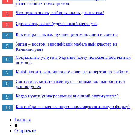
1
качественных помощников
Что нужно знать, выбирая ткань для платья?
2
Сделав это, вы не будете зимой мерзнуть
3
Как выбрать лыжи: лучшие рекомендации и советы
4
Запад – восток: европейский мебельный кластер из
5
Калининграда
Социальные услуги в Украине: кому положена бесплатная
6
помощь
Какой купить кондиционер: советы экспертов по выбору
7
Синтетический лебяжий пух — новый вид наполнителя
8
для подушек
Когда нужен универсальный внешний аккумулятор?
9
Как выбрать качественную и красивую школьную форму?
10
Главная
■
О проекте