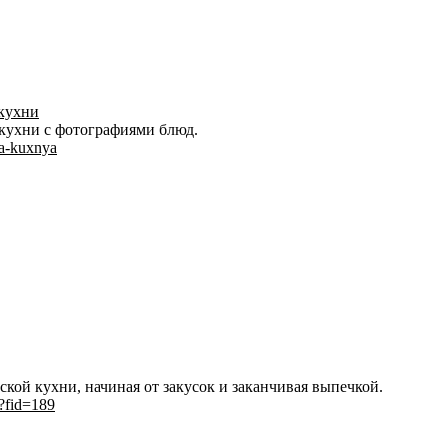
 кухни
кухни с фотографиями блюд.
ya-kuxnya
кой кухни, начиная от закусок и заканчивая выпечкой.
/?fid=189