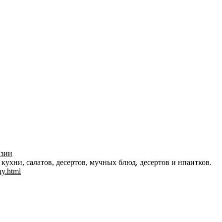
азии
кухни, салатов, десертов, мучных блюд, десертов и нпаитков.
y.html