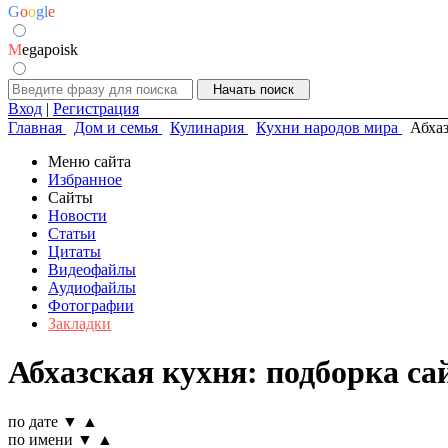
G
o
o
g
l
e
M
egapoisk
Вход
|
Регистрация
Главная
Дом и семья
Кулинария
Кухни народов мира
Абхаз
Меню сайта
Избранное
Сайты
Новости
Статьи
Цитаты
Видеофайлы
Аудиофайлы
Фотографии
Закладки
Абхазская кухня: подборка са
по дате
▼
▲
по имени
▼
▲