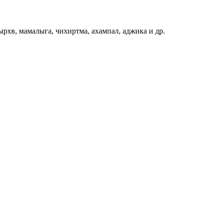
ырхв, мамалыга, чихиртма, ахампал, аджика и др.