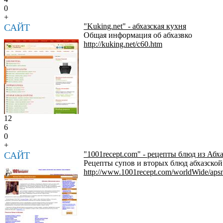
0
+
САЙТ
"Kuking.net" - абхазская кухня
Общая информация об абхазвко
http://kuking.net/c60.htm
12
6
0
+
САЙТ
"1001recept.com" - рецепты блюд из Абх
Рецепты супов и вторых блюд абхазской 
http://www.1001recept.com/worldWide/apsn