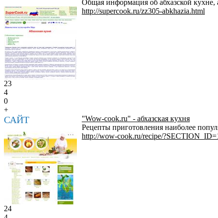
Общая информация об абхазской кухне, а
http://supercook.ru/zz305-abkhazia.html
23
4
0
+
САЙТ
"Wow-cook.ru" - абхазская кухня
Рецепты приготовления наиболее попул
http://wow-cook.ru/recipe/?SECTION_ID=
24
4