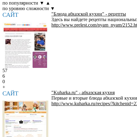
по популярности
▼
▲
по уровню сложности
▼
САЙТ
"Блюда абхазской кухни" - рецепты
Здесь вы найдете рецепты национальных 
http://www.prelest.com/nyam_nyam/2152.h
57
6
0
+
САЙТ
"Kuharka.ru" - абхазская кухня
Первые и вторые блюда абхазской кухни,
http://www.kuharka.ru/recipes/?kitchenid=2