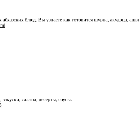
абхазских блюд. Вы узнаете как готовится шурпа, акудрца, ашв
tml
 закуски, салаты, десерты, соусы.
3