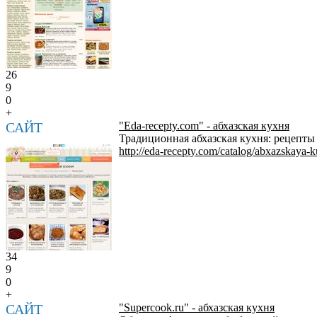
26
9
0
+
САЙТ
"Eda-recepty.com" - абхазская кухня
Традиционная абхазская кухня: рецепты
http://eda-recepty.com/catalog/abxazskaya-
34
9
0
+
САЙТ
"Supercook.ru" - абхазская кухня