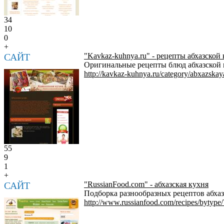
34
10
0
+
САЙТ
"Kavkaz-kuhnya.ru" - рецепты абхазской
Оригинальные рецепты блюд абхазской 
http://kavkaz-kuhnya.ru/category/abxazska
55
9
1
+
САЙТ
"RussianFood.com" - абхазская кухня
Подборка разнообразных рецептов абхазс
http://www.russianfood.com/recipes/bytype