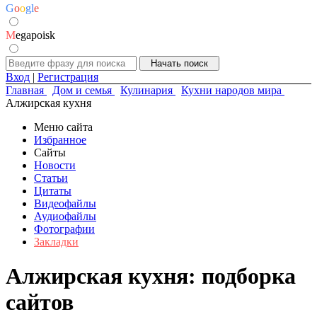
G
o
o
g
l
e
M
egapoisk
Вход
|
Регистрация
Главная
Дом и семья
Кулинария
Кухни народов мира
Алжирская кухня
Меню сайта
Избранное
Сайты
Новости
Статьи
Цитаты
Видеофайлы
Аудиофайлы
Фотографии
Закладки
Алжирская кухня: подборка
сайтов