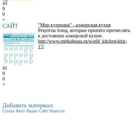
43
9
0
+
САЙТ
"Мир кулинара" - алжирская кухня
Рецепты блюд, которые принято причислять
к достоянию алжирской кухни.
http://www.mirkulinara.ru/world_kitchen/alzir-
17/
41
9
0
+
Добавить материал:
Статья
Фото
Видео
Сайт
Новости