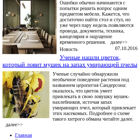
Ошибки обычно начинаются с
попытки решить вопрос одним
предметом мебели. Кажется, что
достаточно найти стол и стул, но
уже через пару недель появляются
провода, документы, техника,
канцелярия и ощущение
временного решения.
далее>>
07.10.2016
Новость
Ученые нашли цветок,
который ловит мушек на запах умирающей пчелы
Ученые случайно обнаружили
необычное поведение растения под
названием церопегия Сандерсона:
оказалось, что цветок умеет
привлекать в свою ловушку мушек-
нахлебников, источая запах
умирающих пчел, который привлекает
этих насекомых. Подробнее о схеме
такого хитрого обмана читайте далее.
далее>>
Главная