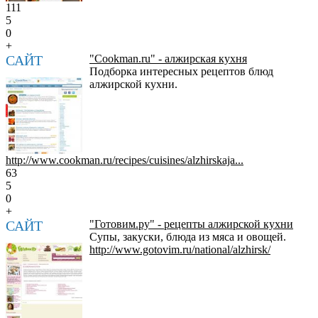
111
5
0
+
САЙТ
"Cookman.ru" - алжирская кухня
Подборка интересных рецептов блюд
алжирской кухни.
http://www.cookman.ru/recipes/cuisines/alzhirskaja...
63
5
0
+
САЙТ
"Готовим.ру" - рецепты алжирской кухни
Супы, закуски, блюда из мяса и овощей.
http://www.gotovim.ru/national/alzhirsk/