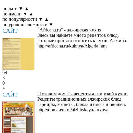
по дате
▼
▲
по имени
▼
▲
по популярности
▼
▲
по уровню сложности
▼
САЙТ
"Africana.ru" - алжирская кухня
Здесь вы найдете много рецептов блюд,
которые принято относить к кухне Алжира.
http://africana.ru/kuhnya/Algeria.htm
69
3
0
+
САЙТ
"Готовим дома" - рецепты алжирской кухни
Рецепты традиционных алжирских блюд:
гарниры, котлеты, блюда из мяса и овощей.
http://doma-em.ru/alzhirskaya-kuxnya