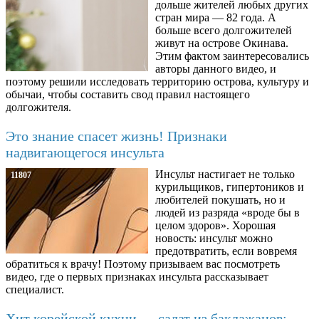
дольше жителей любых других
стран мира — 82 года. А
больше всего долгожителей
живут на острове Окинава.
Этим фактом заинтересовались
авторы данного видео, и
поэтому решили исследовать территорию острова, культуру и
обычаи, чтобы составить свод правил настоящего
долгожителя.
Это знание спасет жизнь! Признаки
надвигающегося инсульта
Инсульт настигает не только
11807
курильщиков, гипертоников и
любителей покушать, но и
людей из разряда «вроде бы в
целом здоров». Хорошая
новость: инсульт можно
предотвратить, если вовремя
обратиться к врачу! Поэтому призываем вас посмотреть
видео, где о первых признаках инсульта рассказывает
специалист.
Хит корейской кухни — салат из баклажанов: