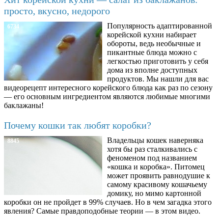
просто, вкусно, недорого
Популярность адаптированной
6734
корейской кухни набирает
обороты, ведь необычные и
пикантные блюда можно с
легкостью приготовить у себя
дома из вполне доступных
продуктов. Мы нашли для вас
видеорецепт интересного корейского блюда как раз по сезону
— его основным ингредиентом являются любимые многими
баклажаны!
Почему кошки так любят коробки?
Владельцы кошек наверняка
8845
хотя бы раз сталкивались с
феноменом под названием
«кошка и коробка». Питомец
может проявить равнодушие к
самому красивому кошачьему
домику, но мимо картонной
коробки он не пройдет в 99% случаев. Но в чем загадка этого
явления? Самые правдоподобные теории — в этом видео.