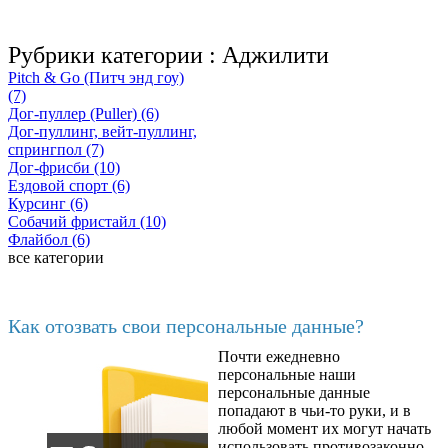
Рубрики категории :
Аджилити
Pitch & Go (Питч энд гоу)
(7)
Дог-пуллер (Puller) (6)
Дог-пуллинг, вейт-пуллинг,
спрингпол (7)
Дог-фрисби (10)
Ездовой спорт (6)
Курсинг (6)
Собачий фристайл (10)
Флайбол (6)
все категории
Последние добавленные материалы
Как отозвать свои персональные данные?
Почти ежедневно
6602
персональные наши
персональные данные
попадают в чьи-то руки, и в
любой момент их могут начать
использовать противозаконно.