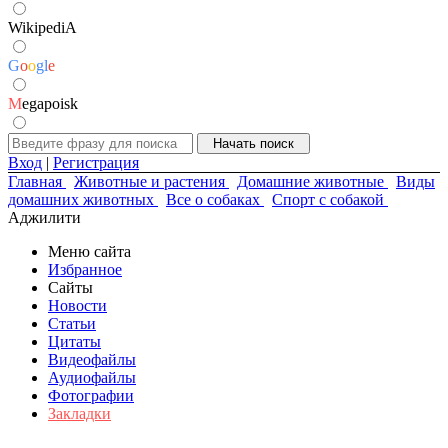
WikipediA
G
o
o
g
l
e
M
egapoisk
Вход
|
Регистрация
Главная
Животные и растения
Домашние животные
Виды
домашних животных
Все о собаках
Спорт с собакой
Аджилити
Меню сайта
Избранное
Сайты
Новости
Статьи
Цитаты
Видеофайлы
Аудиофайлы
Фотографии
Закладки