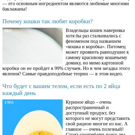
— его основным ингредиентом являются любимые многими
баклажаны!
Почему кошки так любят коробки?
Владельцы кошек наверняка
8845
хотя бы раз сталкивались с
феноменом под названием
«кошка и коробка». Питомец
может проявить равнодушие к
самому красивому кошачьему
домику, но мимо картонной
коробки он не пройдет в 99% случаев. Но в чем загадка этого
явления? Самые правдоподобные теории — в этом видео.
Что будет с вашим телом, если есть по 2 яйца
каждый день
Куриное яйцо – очень
17055
распространенный и
доступный продукт, без
которого не могут представить
свой рацион многие из нас. А
главное — очень полезный!
Стоит употреблять всего два