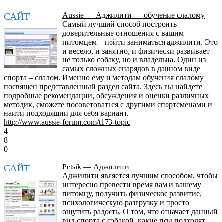
+
САЙТ
Aussie — Аджилити — обучение слалому
Самый лучший способ построить
доверительные отношения с вашим
питомцем – пойти заниматься аджилити. Это
и весело, и занятно, и физически развивает
не только собаку, но и владельца. Один из
самых сложных снарядов в данном виде
спорта – слалом. Именно ему и методам обучения слалому
посвящен представленный раздел сайта. Здесь вы найдете
подробные рекомендации, обсуждения и оценки различных
методик, сможете посоветоваться с другими спортсменами и
найти подходящий для себя вариант.
http://www.aussie-forum.com/t173-topic
4
8
0
+
САЙТ
Petsik — Аджилити
Аджилити является лучшим способом, чтобы
интересно провести время вам и вашему
питомцу, получить физическое развитие,
психологическую разгрузку и просто
ощутить радость. О том, что означает данный
вид спорта с собакой, какие псы подходят