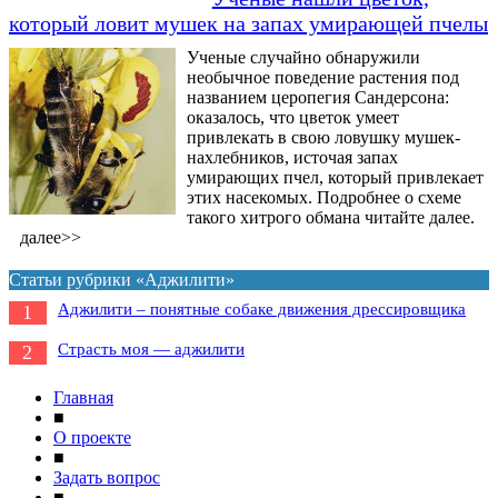
который ловит мушек на запах умирающей пчелы
Ученые случайно обнаружили
необычное поведение растения под
названием церопегия Сандерсона:
оказалось, что цветок умеет
привлекать в свою ловушку мушек-
нахлебников, источая запах
умирающих пчел, который привлекает
этих насекомых. Подробнее о схеме
такого хитрого обмана читайте далее.
далее>>
Статьи рубрики «Аджилити»
Аджилити – понятные собаке движения дрессировщика
1
Страсть моя — аджилити
2
Главная
■
О проекте
■
Задать вопрос
■