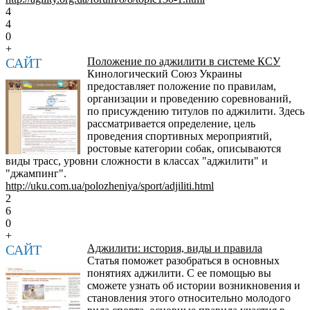
4
4
0
+
САЙТ
Положение по аджилити в системе КСУ
Кинологический Союз Украины
предоставляет положение по правилам,
организации и проведению соревнований,
по присуждению титулов по аджилити. Здесь
рассматривается определение, цель
проведения спортивных мероприятий,
ростовые категории собак, описываются
виды трасс, уровни сложности в классах "аджилити" и
"джампинг".
http://uku.com.ua/polozheniya/sport/adjiliti.html
2
6
0
+
САЙТ
Аджилити: история, виды и правила
Статья поможет разобраться в основных
понятиях аджилити. С ее помощью вы
сможете узнать об истории возникновения и
становления этого относительно молодого