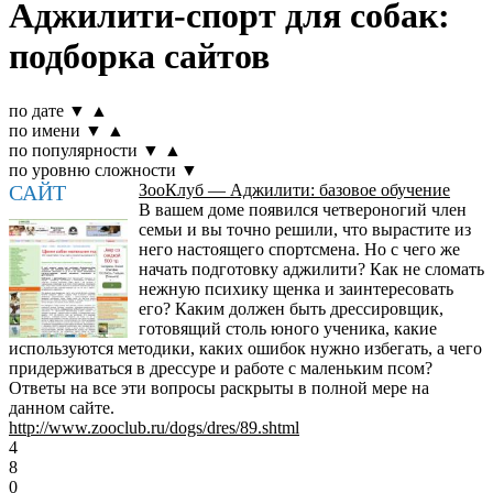
Аджилити-спорт для собак:
подборка сайтов
по дате
▼
▲
по имени
▼
▲
по популярности
▼
▲
по уровню сложности
▼
САЙТ
ЗооКлуб — Аджилити: базовое обучение
В вашем доме появился четвероногий член
семьи и вы точно решили, что вырастите из
него настоящего спортсмена. Но с чего же
начать подготовку аджилити? Как не сломать
нежную психику щенка и заинтересовать
его? Каким должен быть дрессировщик,
готовящий столь юного ученика, какие
используются методики, каких ошибок нужно избегать, а чего
придерживаться в дрессуре и работе с маленьким псом?
Ответы на все эти вопросы раскрыты в полной мере на
данном сайте.
http://www.zooclub.ru/dogs/dres/89.shtml
4
8
0