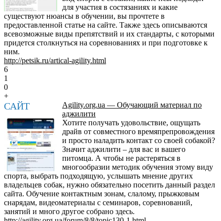
для участия в состязаниях и какие
существуют нюансы в обучении, вы прочтете в
предоставленной статье на сайте. Также здесь описываются
всевозможные виды препятствий и их стандарты, с которыми
придется столкнуться на соревнованиях и при подготовке к
ним.
http://petsik.ru/artical-agility.html
6
1
0
+
САЙТ
Agility.org.ua — Обучающий материал по
аджилити
Хотите получать удовольствие, ощущать
драйв от совместного времяпрепровождения
и просто наладить контакт со своей собакой?
Значит аджилити – для вас и вашего
питомца. А чтобы не растеряться в
многообразии методик обучения этому виду
спорта, выбрать подходящую, услышать мнение других
владельцев собак, нужно обязательно посетить данный раздел
сайта. Обучение контактным зонам, слалому, прыжковым
снарядам, видеоматериалы с семинаров, соревнований,
занятий и много другое собрано здесь.
http://agility.org.ua/forum/8/8/topic130-1.html