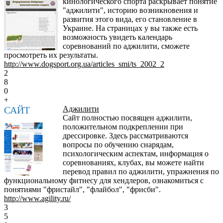
кинологического спорта раскрывает понятие
"аджилити", историю возникновения и
развития этого вида, его становление в
Украине. На страницах у вы также есть
возможность увидеть календарь
соревнований по аджилити, сможете
просмотреть их результаты.
http://www.dogsport.org.ua/articles_smi/ts_2002_2
2
8
0
+
САЙТ
Аджилити
Сайт полностью посвящен аджилити,
положительном подкреплении при
дрессировке. Здесь рассматриваются
вопросы по обучению снарядам,
психологическим аспектам, информация о
соревнованиях, клубах, вы можете найти
перевод правил по аджилити, упражнения по
функциональному фитнесу для хендлеров, ознакомиться с
понятиями "фристайл", "флайбол", "фрисби".
http://www.agility.ru/
3
5