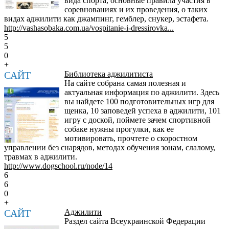
вида спорта, основные правила участия в
соревнованиях и их проведения, о таких
видах аджилити как джампинг, гемблер, снукер, эстафета.
http://vashasobaka.com.ua/vospitanie-i-dressirovka...
5
5
0
+
САЙТ
Библиотека аджилитиста
На сайте собрана самая полезная и
актуальная информация по аджилити. Здесь
вы найдете 100 подготовительных игр для
щенка, 10 заповедей успеха в аджилити, 101
игру с доской, поймете зачем спортивной
собаке нужны прогулки, как ее
мотивировать, прочтете о скоростном
управлении без снарядов, методах обучения зонам, слалому,
травмах в аджилити.
http://www.dogschool.ru/node/14
6
6
0
+
САЙТ
Аджилити
Раздел сайта Всеукраинской Федерации