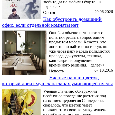
любите, да не любимы будете…»
далее>>
29.06.2026
Статья
Как обустроить домашний
офис, если отдельной комнаты нет
Ошибки обычно начинаются с
попытки решить вопрос одним
предметом мебели. Кажется, что
достаточно найти стол и стул, но
уже через пару недель появляются
провода, документы, техника,
канцелярия и ощущение
временного решения.
далее>>
07.10.2016
Новость
Ученые нашли цветок,
который ловит мушек на запах умирающей пчелы
Ученые случайно обнаружили
необычное поведение растения под
названием церопегия Сандерсона:
оказалось, что цветок умеет
привлекать в свою ловушку мушек-
нахлебников, источая запах