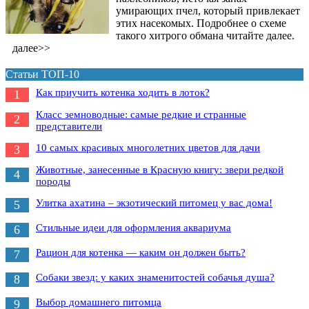
умирающих пчел, который привлекает
этих насекомых. Подробнее о схеме
такого хитрого обмана читайте далее.
далее>>
Статьи ТОП-10
Как приучить котенка ходить в лоток?
1
Класс земноводные: самые редкие и странные
2
представители
10 самых красивых многолетних цветов для дачи
3
Животные, занесенные в Красную книгу: звери редкой
4
породы
Улитка ахатина – экзотический питомец у вас дома!
5
Стильные идеи для оформления аквариума
6
Рацион для котенка — каким он должен быть?
7
Собаки звезд: у каких знаменитостей собачья душа?
8
Выбор домашнего питомца
9