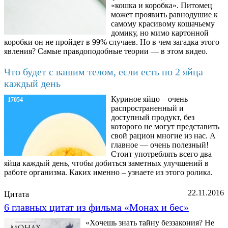
«кошка и коробка». Питомец
может проявить равнодушие к
самому красивому кошачьему
домику, но мимо картонной
коробки он не пройдет в 99% случаев. Но в чем загадка этого
явления? Самые правдоподобные теории — в этом видео.
Что будет с вашим телом, если есть по 2 яйца
каждый день
Куриное яйцо – очень
17054
распространенный и
доступный продукт, без
которого не могут представить
свой рацион многие из нас. А
главное — очень полезный!
Стоит употреблять всего два
яйца каждый день, чтобы добиться заметных улучшений в
работе организма. Каких именно – узнаете из этого ролика.
22.11.2016
Цитата
6 главных цитат из фильма «Монах и бес»
«Хочешь знать тайну беззакония? Не