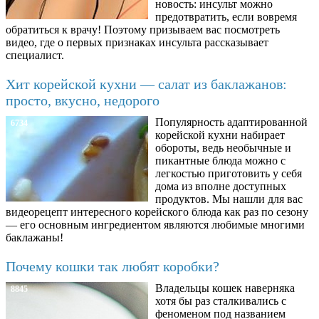
новость: инсульт можно
предотвратить, если вовремя
обратиться к врачу! Поэтому призываем вас посмотреть
видео, где о первых признаках инсульта рассказывает
специалист.
Хит корейской кухни — салат из баклажанов:
просто, вкусно, недорого
Популярность адаптированной
6734
корейской кухни набирает
обороты, ведь необычные и
пикантные блюда можно с
легкостью приготовить у себя
дома из вполне доступных
продуктов. Мы нашли для вас
видеорецепт интересного корейского блюда как раз по сезону
— его основным ингредиентом являются любимые многими
баклажаны!
Почему кошки так любят коробки?
Владельцы кошек наверняка
8845
хотя бы раз сталкивались с
феноменом под названием