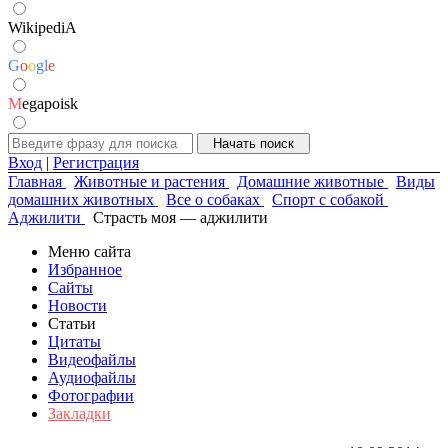
WikipediA
G
o
o
g
l
e
M
egapoisk
Вход
|
Регистрация
Главная
Животные и растения
Домашние животные
Виды
домашних животных
Все о собаках
Спорт с собакой
Аджилити
Страсть моя — аджилити
Меню сайта
Избранное
Сайты
Новости
Статьи
Цитаты
Видеофайлы
Аудиофайлы
Фотографии
Закладки