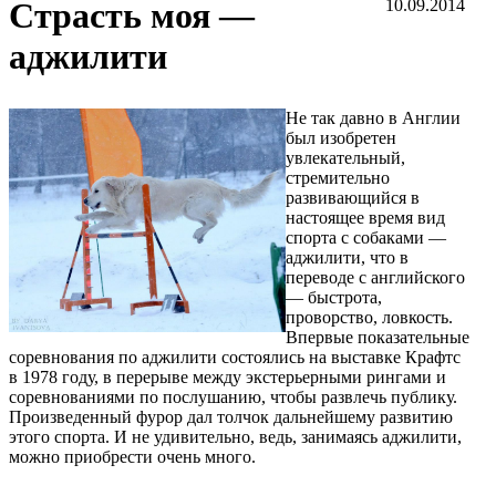
Страсть моя —
10.09.2014
аджилити
Не так давно в Англии
был изобретен
увлекательный,
стремительно
развивающийся в
настоящее время вид
спорта с собаками —
аджилити, что в
переводе с английского
— быстрота,
проворство, ловкость.
Впервые показательные
соревнования по аджилити состоялись на выставке Крафтс
в 1978 году, в перерыве между экстерьерными рингами и
соревнованиями по послушанию, чтобы развлечь публику.
Произведенный фурор дал толчок дальнейшему развитию
этого спорта. И не удивительно, ведь, занимаясь аджилити,
можно приобрести очень много.