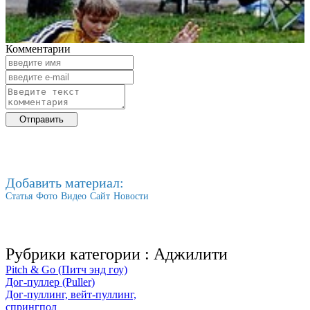
Комментарии
Добавить материал:
Статья
Фото
Видео
Сайт
Новости
Рубрики категории :
Аджилити
Pitch & Go (Питч энд гоу)
Дог-пуллер (Puller)
Дог-пуллинг, вейт-пуллинг,
спрингпол