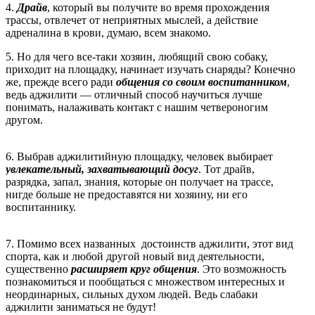
4.
Д
райв
, который вы получите во время прохождения
трассы, отвлечет от неприятных мыслей, а действие
адреналина в крови, думаю, всем знакомо.
5. Но для чего все-таки хозяин, любящий свою собаку,
приходит на площадку, начинает изучать снаряды? Конечно
же, прежде всего ради
общения
со своим воспитанником
,
ведь аджилити — отличный способ научиться лучше
понимать, налаживать контакт с нашим четвероногим
другом.
6. Выбрав аджилитийную площадку, человек выбирает
увлекательный, захватывающий досуг
. Тот драйв,
разрядка, запал, знания, которые он получает на трассе,
нигде больше не предоставятся ни хозяину, ни его
воспитаннику.
7. Помимо всех названных достоинств аджилити, этот вид
спорта, как и любой другой новый вид деятельности,
существенно
расширяет круг общения
. Это возможность
познакомиться и пообщаться с множеством интересных и
неординарных, сильных духом людей. Ведь слабаки
аджилити заниматься не будут!