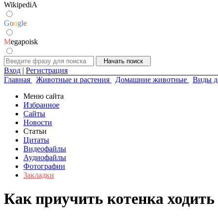
WikipediA
G
o
o
g
l
e
M
egapoisk
Вход
|
Регистрация
Главная
Животные и растения
Домашние животные
Виды д
Меню сайта
Избранное
Сайты
Новости
Статьи
Цитаты
Видеофайлы
Аудиофайлы
Фотографии
Закладки
Как приучить котенка ходить