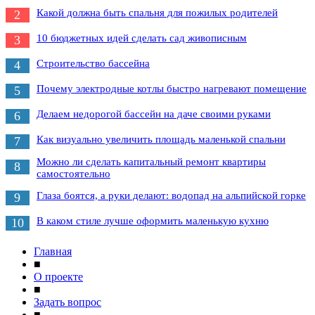
Какой должна быть спальня для пожилых родителей
2
10 бюджетных идей сделать сад живописным
3
Строительство бассейна
4
Почему электродные котлы быстро нагревают помещение
5
Делаем недорогой бассейн на даче своими руками
6
Как визуально увеличить площадь маленькой спальни
7
Можно ли сделать капитальный ремонт квартиры
8
самостоятельно
Глаза боятся, а руки делают: водопад на альпийской горке
9
В каком стиле лучше оформить маленькую кухню
10
Главная
■
О проекте
■
Задать вопрос
■