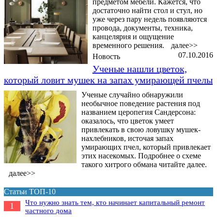
предметом мебели. Кажется, что
достаточно найти стол и стул, но
уже через пару недель появляются
провода, документы, техника,
канцелярия и ощущение
временного решения.
далее>>
07.10.2016
Новость
Ученые нашли цветок,
который ловит мушек на запах умирающей пчелы
Ученые случайно обнаружили
необычное поведение растения под
названием церопегия Сандерсона:
оказалось, что цветок умеет
привлекать в свою ловушку мушек-
нахлебников, источая запах
умирающих пчел, который привлекает
этих насекомых. Подробнее о схеме
такого хитрого обмана читайте далее.
далее>>
Статьи ТОП-10
Что нужно знать тем, кто начинает капитальный ремонт
1
частного дома