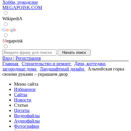
Хобби, рукоделие
MEGAPOISK.COM
WikipediA
G
o
o
g
l
e
M
egapoisk
Вход
|
Регистрация
Главная
Строительство и ремонт
Дачи, коттеджи,
загородные дома
Ландшафтный дизайн
Альпийская горка
своими руками – украшаем двор
Меню сайта
Избранное
Сайты
Новости
Статьи
Цитаты
Видеофайлы
Аудиофайлы
Фотографии