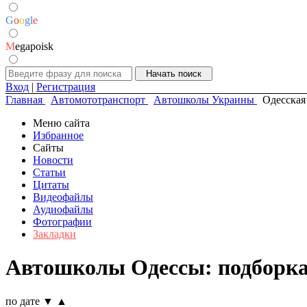
G
o
o
g
l
e
M
egapoisk
Вход
|
Регистрация
Главная
Автомототранспорт
Автошколы Украины
Одесская
Меню сайта
Избранное
Сайты
Новости
Статьи
Цитаты
Видеофайлы
Аудиофайлы
Фотографии
Закладки
Автошколы Одессы: подборка
по дате
▼
▲