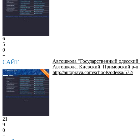
6
5
0
+
САЙТ
Автошкола "Государственный одесский
Автошкола. Киевский, Приморский р-н.
http://autoprava.com/schools/odessa/572/
21
9
0
+