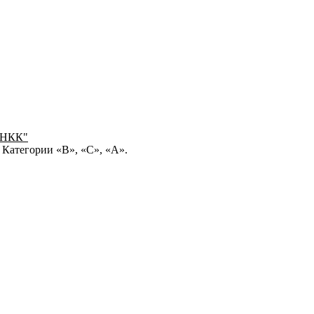
 НКК"
 Категории «В», «С», «А».