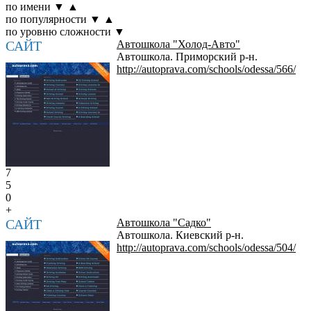
по имени
▼
▲
по популярности
▼
▲
по уровню сложности
▼
САЙТ
Автошкола "Холод-Авто"
Автошкола. Приморский р-н.
http://autoprava.com/schools/odessa/566/
7
5
0
+
САЙТ
Автошкола "Садко"
Автошкола. Киевский р-н.
http://autoprava.com/schools/odessa/504/