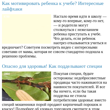
Как мотивировать ребенка к учебе? Интересные
лайфхаки
Настало время идти в школу —
8780
кому-то впервые, кому-то нет,
— и родители могут
столкнуться с нежеланием
ребенка приступать к учебе.
Что делать, если ребенок
наотрез отказывается учиться и
вредничает? Советуем посмотреть видео с интересными
советами от мамы, которая не совсем стандартно подошла к
решению проблемы.
Опасно для здоровья! Как подделывают специи
Покупая специи, будьте
5904
осторожны: недобросовестные
продавцы часто наживаются на
наивности покупателей. И все
бы ничего, если бы такая
подделка не стоила
потребителям здоровья: вместо
специй мошенники порой продают кирпичный порошок и
краску! Подробнее об уловках торговцев смотрите в этом