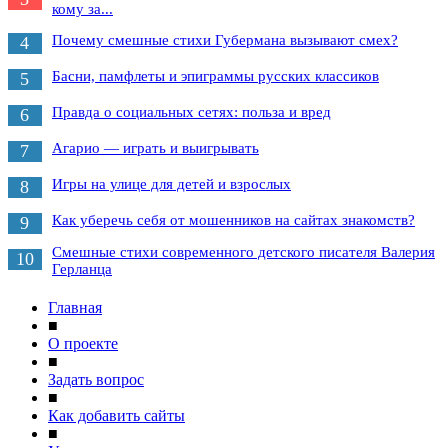
кому за...
Почему смешные стихи Губермана вызывают смех?
4
Басни, памфлеты и эпиграммы русских классиков
5
Правда о социальных сетях: польза и вред
6
Агарио — играть и выигрывать
7
Игры на улице для детей и взрослых
8
Как уберечь себя от мошенников на сайтах знакомств?
9
Смешные стихи современного детского писателя Валерия
10
Герланца
Главная
■
О проекте
■
Задать вопрос
■
Как добавить сайты
■