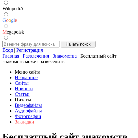
WikipediA
G
o
o
g
l
e
M
egapoisk
Вход
|
Регистрация
Главная
Развлечения
Знакомства
Бесплатный сайт
знакомств может развеселить
Меню сайта
Избранное
Сайты
Новости
Статьи
Цитаты
Видеофайлы
Аудиофайлы
Фотографии
Закладки
Бесплатный сайт знакомств