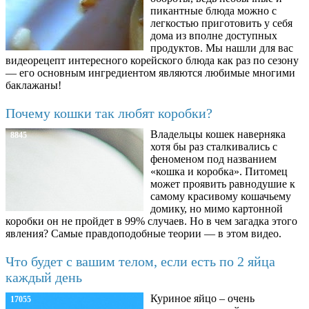
пикантные блюда можно с
легкостью приготовить у себя
дома из вполне доступных
продуктов. Мы нашли для вас
видеорецепт интересного корейского блюда как раз по сезону
— его основным ингредиентом являются любимые многими
баклажаны!
Почему кошки так любят коробки?
Владельцы кошек наверняка
8845
хотя бы раз сталкивались с
феноменом под названием
«кошка и коробка». Питомец
может проявить равнодушие к
самому красивому кошачьему
домику, но мимо картонной
коробки он не пройдет в 99% случаев. Но в чем загадка этого
явления? Самые правдоподобные теории — в этом видео.
Что будет с вашим телом, если есть по 2 яйца
каждый день
Куриное яйцо – очень
17055