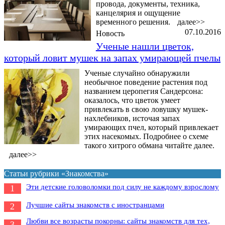
провода, документы, техника,
канцелярия и ощущение
временного решения.
далее>>
07.10.2016
Новость
Ученые нашли цветок,
который ловит мушек на запах умирающей пчелы
Ученые случайно обнаружили
необычное поведение растения под
названием церопегия Сандерсона:
оказалось, что цветок умеет
привлекать в свою ловушку мушек-
нахлебников, источая запах
умирающих пчел, который привлекает
этих насекомых. Подробнее о схеме
такого хитрого обмана читайте далее.
далее>>
Статьи рубрики «Знакомства»
Эти детские головоломки под силу не каждому взрослому
1
Лучшие сайты знакомств с иностранцами
2
Любви все возрасты покорны: сайты знакомств для тех,
3