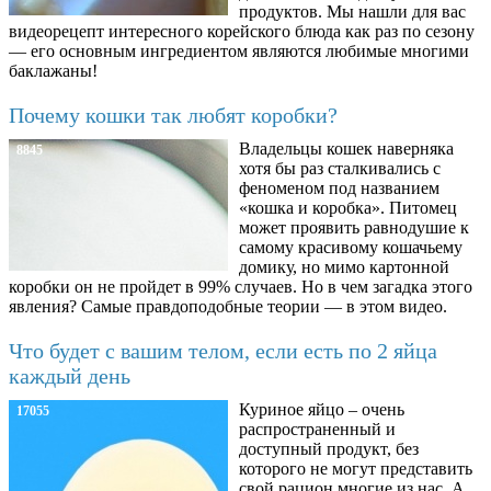
продуктов. Мы нашли для вас
видеорецепт интересного корейского блюда как раз по сезону
— его основным ингредиентом являются любимые многими
баклажаны!
Почему кошки так любят коробки?
Владельцы кошек наверняка
8845
хотя бы раз сталкивались с
феноменом под названием
«кошка и коробка». Питомец
может проявить равнодушие к
самому красивому кошачьему
домику, но мимо картонной
коробки он не пройдет в 99% случаев. Но в чем загадка этого
явления? Самые правдоподобные теории — в этом видео.
Что будет с вашим телом, если есть по 2 яйца
каждый день
Куриное яйцо – очень
17055
распространенный и
доступный продукт, без
которого не могут представить
свой рацион многие из нас. А