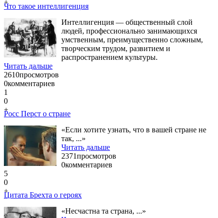
+
Что такое интеллигенция
Интеллигенция — общественный слой
людей, профессионально занимающихся
умственным, преимущественно сложным,
творческим трудом, развитием и
распространением культуры.
Читать дальше
2610
просмотров
0
комментариев
1
0
+
Росс Перст о стране
«Если хотите узнать, что в вашей стране не
так, ...»
Читать дальше
2371
просмотров
0
комментариев
5
0
+
Цитата Брехта о героях
«Несчастна та страна, ...»