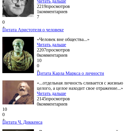
Читать дальше
2219
просмотров
1
комментариев
7
0
+
Цитата Аристотеля о человеке
«Человек вне общества...»
Читать дальше
2207
просмотров
0
комментариев
10
0
+
Цитата Карла Маркса о личности
«...отдельная личность сливается с жизнью
целого, а целое находит свое отражение...»
Читать дальше
2145
просмотров
0
комментариев
10
0
+
Цитата Ч. Диккенса