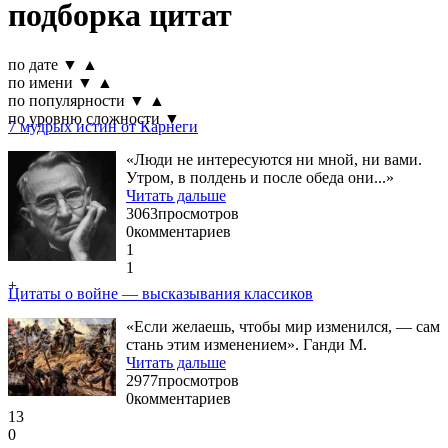
подборка цитат
по дате
▼
▲
по имени
▼
▲
по популярности
▼
▲
по уровню сложности
▼
7 мудрых истин от Карнеги
«Люди не интересуются ни мной, ни вами.
Утром, в полдень и после обеда они...»
Читать дальше
3063
просмотров
0
комментариев
1
1
+
Цитаты о войне — высказывания классиков
«Если желаешь, чтобы мир изменился, — сам
стань этим изменением». Ганди М.
Читать дальше
2977
просмотров
0
комментариев
13
0