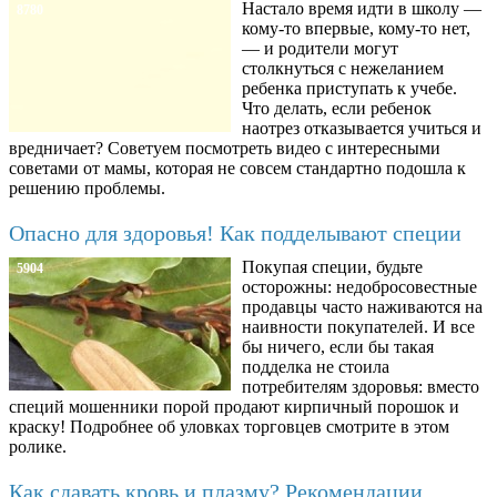
Настало время идти в школу —
8780
кому-то впервые, кому-то нет,
— и родители могут
столкнуться с нежеланием
ребенка приступать к учебе.
Что делать, если ребенок
наотрез отказывается учиться и
вредничает? Советуем посмотреть видео с интересными
советами от мамы, которая не совсем стандартно подошла к
решению проблемы.
Опасно для здоровья! Как подделывают специи
Покупая специи, будьте
5904
осторожны: недобросовестные
продавцы часто наживаются на
наивности покупателей. И все
бы ничего, если бы такая
подделка не стоила
потребителям здоровья: вместо
специй мошенники порой продают кирпичный порошок и
краску! Подробнее об уловках торговцев смотрите в этом
ролике.
Как сдавать кровь и плазму? Рекомендации