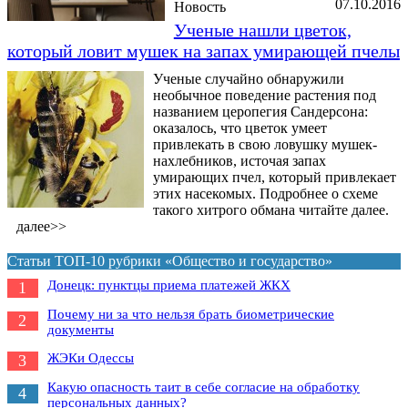
07.10.2016
Новость
Ученые нашли цветок,
который ловит мушек на запах умирающей пчелы
Ученые случайно обнаружили
необычное поведение растения под
названием церопегия Сандерсона:
оказалось, что цветок умеет
привлекать в свою ловушку мушек-
нахлебников, источая запах
умирающих пчел, который привлекает
этих насекомых. Подробнее о схеме
такого хитрого обмана читайте далее.
далее>>
Статьи ТОП-10 рубрики «Общество и государство»
Донецк: пунктцы приема платежей ЖКХ
1
Почему ни за что нельзя брать биометрические
2
документы
ЖЭКи Одессы
3
Какую опасность таит в себе согласие на обработку
4
персональных данных?