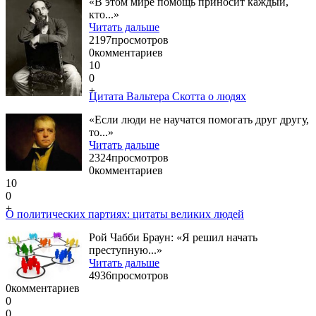
«В этом мире помощь приносит каждый,
кто...»
Читать дальше
2197
просмотров
0
комментариев
10
0
+
Цитата Вальтера Скотта о людях
«Если люди не научатся помогать друг другу,
то...»
Читать дальше
2324
просмотров
0
комментариев
10
0
+
О политических партиях: цитаты великих людей
Рой Чабби Браун: «Я решил начать
преступную...»
Читать дальше
4936
просмотров
0
комментариев
0
0