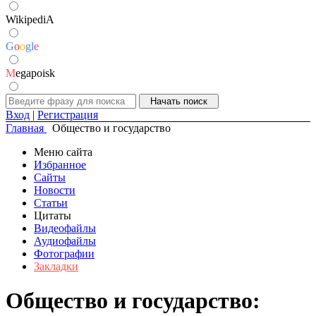
WikipediA
G
o
o
g
l
e
M
egapoisk
Вход
|
Регистрация
Главная
Общество и государство
Меню сайта
Избранное
Сайты
Новости
Статьи
Цитаты
Видеофайлы
Аудиофайлы
Фотографии
Закладки
Общество и государство: