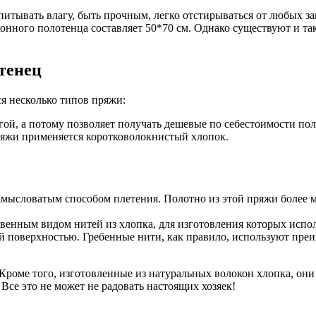
питывать влагу, быть прочным, легко отстирываться от любых заг
онного полотенца составляет 50*70 см. Однако существуют и т
тенец
я несколько типов пряжи:
ой, а потому позволяет получать дешевые по себестоимости пол
ряжи применяется коротковолокнистый хлопок.
амысловатым способом плетения. Полотно из этой пряжи более 
венным видом нитей из хлопка, для изготовления которых испол
ой поверхностью. Гребенные нити, как правило, используют пре
роме того, изготовленные из натуральных волокон хлопка, они 
Все это не может не радовать настоящих хозяек!