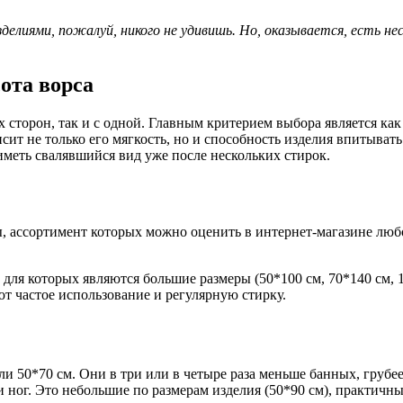
елиями, пожалуй, никого не удивишь. Но, оказывается, есть нес
ота ворса
сторон, так и с одной. Главным критерием выбора является как 
ит не только его мягкость, но и способность изделия впитывать 
 иметь свалявшийся вид уже после нескольких стирок.
ы, ассортимент которых можно оценить в интернет-магазине люб
для которых являются большие размеры (50*100 см, 70*140 см, 
т частое использование и регулярную стирку.
или 50*70 см. Они в три или в четыре раза меньше банных, гру
 ног. Это небольшие по размерам изделия (50*90 см), практичн