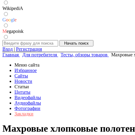
WikipediA
G
o
o
g
l
e
M
egapoisk
Вход
|
Регистрация
Главная
Для потребителя
Тесты, обзоры товаров
Махровые х
Меню сайта
Избранное
Сайты
Новости
Статьи
Цитаты
Видеофайлы
Аудиофайлы
Фотографии
Закладки
Махровые хлопковые полотен