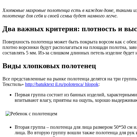
Хлопковые махровые полотенца есть в каждом доме, такими изд
полотенце для себя и своей семьи будет намного легче.
Два важных критерия: плотность и выс
Поверхность полотенца может быть покрыта ворсом как с обеих 
плотно ворсинки будут располагаться на площади полотна, завис
составлять 5 мм. Из-за слишком длинных петель изделие будет
Виды хлопковых полотенец
Все представленные на рынке полотенца делятся на три групп
Текстиль»
http://batuktext il.ru/polotenca/ hlopok
:
Первая группа состоит из банных изделий, характерными 
впитывают влагу, приятны на ощупь, хорошо выдерживаю
Вторая группа – полотенца для лица размером 50*50 см 
лица. Во вторую группу вошли также полотенца для рук и