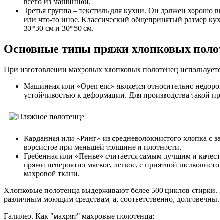
всего из машинной.
Третья группа – текстиль для кухни. Он должен хорошо в
или что-то иное. Классический общепринятый размер кух
30*30 см и 30*50 см.
Основные типы пряжи хлопковых поло
При изготовлении махровых хлопковых полотенец используетс
Машинная или «Open end» является относительно недорог
устойчивостью к деформации. Для производства такой п
Карданная или «Ринг» из средневолокнистого хлопка с з
ворсистое при меньшей толщине и плотности.
Гребенная или «Пенье» считается самым лучшим и качест
пряжи невероятно мягкое, легкое, с приятной шелковист
махровой ткани.
Хлопковые полотенца выдерживают более 500 циклов стирки. К
различным моющим средствам, а, соответственно, долговечны. 
Галилео. Как "махрят" махровые полотенца: