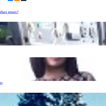
любых иных?
му