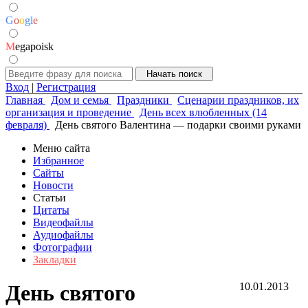
G
o
o
g
l
e
M
egapoisk
Вход
|
Регистрация
Главная
Дом и семья
Праздники
Сценарии праздников, их
организация и проведение
День всех влюбленных (14
февраля)
День святого Валентина — подарки своими руками
Меню сайта
Избранное
Сайты
Новости
Статьи
Цитаты
Видеофайлы
Аудиофайлы
Фотографии
Закладки
День святого
10.01.2013