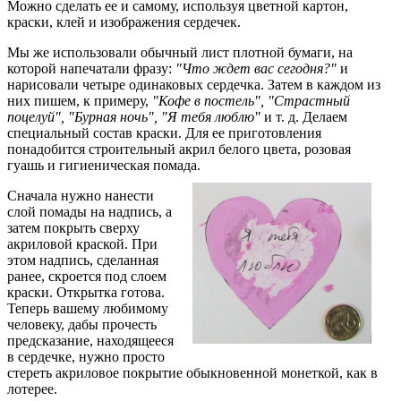
Можно сделать ее и самому, используя цветной картон,
краски, клей и изображения сердечек.
Мы же использовали обычный лист плотной бумаги, на
которой напечатали фразу:
"Что ждет вас сегодня?"
и
нарисовали четыре одинаковых сердечка. Затем в каждом из
них пишем, к примеру,
"Кофе в постель", "Страстный
поцелуй", "Бурная ночь", "Я тебя люблю"
и т. д. Делаем
специальный состав краски. Для ее приготовления
понадобится строительный акрил белого цвета, розовая
гуашь и гигиеническая помада.
Сначала нужно нанести
слой помады на надпись, а
затем покрыть сверху
акриловой краской. При
этом надпись, сделанная
ранее, скроется под слоем
краски. Открытка готова.
Теперь вашему любимому
человеку, дабы прочесть
предсказание, находящееся
в сердечке, нужно просто
стереть акриловое покрытие обыкновенной монеткой, как в
лотерее.