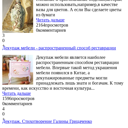
можно использовать,например,в качестве
вазы для цветов. А если Вы сделаете цветы
из бумаги
Читать дальше
2164
просмотров
0
комментариев
3
0
+
Декупаж мебели - распространенный способ реставрации
Декупаж мебели является наиболее
распространенным способом реставрации
мебели. Впервые такой метод украшения
мебели появился в Китае, а
декупажированные предметы могли
принадлежать лишь знати и богачам. К тому
времени, как искусство и восточная культура...
Читать дальше
1596
просмотров
0
комментариев
4
0
+
Декупаж. Стихотворение Галины Грицаченко