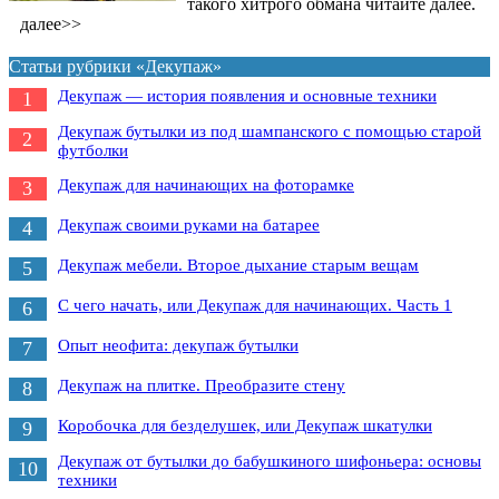
такого хитрого обмана читайте далее.
далее>>
Статьи рубрики «Декупаж»
Декупаж — история появления и основные техники
1
Декупаж бутылки из под шампанского с помощью старой
2
футболки
Декупаж для начинающих на фоторамке
3
Декупаж своими руками на батарее
4
Декупаж мебели. Второе дыхание старым вещам
5
С чего начать, или Декупаж для начинающих. Часть 1
6
Опыт неофита: декупаж бутылки
7
Декупаж на плитке. Преобразите стену
8
Коробочка для безделушек, или Декупаж шкатулки
9
Декупаж от бутылки до бабушкиного шифоньера: основы
10
техники