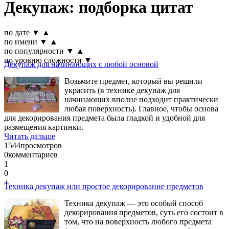
Декупаж: подборка цитат
по дате
▼
▲
по имени
▼
▲
по популярности
▼
▲
по уровню сложности
▼
Декупаж для начинающих с любой основой
Возьмите предмет, который вы решили
украсить (в технике декупаж для
начинающих вполне подходит практически
любая поверхность). Главное, чтобы основа
для декорирования предмета была гладкой и удобной для
размещения картинки.
Читать дальше
1544
просмотров
0
комментариев
1
0
+
Техника декупаж или простое декорирование предметов
Техника декупаж — это особый способ
декорирования предметов, суть его состоит в
том, что на поверхность любого предмета