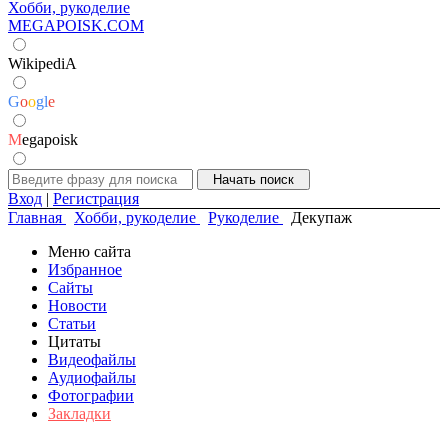
Хобби, рукоделие
MEGAPOISK.COM
WikipediA
G
o
o
g
l
e
M
egapoisk
Вход
|
Регистрация
Главная
Хобби, рукоделие
Рукоделие
Декупаж
Меню сайта
Избранное
Сайты
Новости
Статьи
Цитаты
Видеофайлы
Аудиофайлы
Фотографии
Закладки