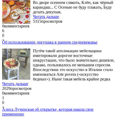
Во дворе осеннем слякоть, Клён, как чёрный
карандаш... С Осенью не буду плакать, Буду
делать декупаж.
Читать дальше
5315
просмотров
0
комментариев
6
0
+
Об использовании декупажа в раннем средневековье
Путём такой аппликации мебельщики
имитировали дорогие восточные
инкрустации, что было значительно дешевле,
однако, пользовалось не меньшим спросом.
Впоследствии это искусство в Италии стало
именоваться Arte povera («искусство
бедных»). Ныне такая мебель крайне редка
Читать дальше
2029
просмотров
0
комментариев
1
0
+
Алиса Лучинская об открытке, которая нашла свое
применение