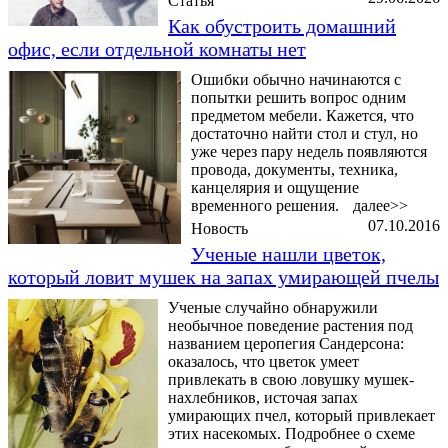
Статья
Как обустроить домашний
офис, если отдельной комнаты нет
Ошибки обычно начинаются с
попытки решить вопрос одним
предметом мебели. Кажется, что
достаточно найти стол и стул, но
уже через пару недель появляются
провода, документы, техника,
канцелярия и ощущение
временного решения.
далее>>
07.10.2016
Новость
Ученые нашли цветок,
который ловит мушек на запах умирающей пчелы
Ученые случайно обнаружили
необычное поведение растения под
названием церопегия Сандерсона:
оказалось, что цветок умеет
привлекать в свою ловушку мушек-
нахлебников, источая запах
умирающих пчел, который привлекает
этих насекомых. Подробнее о схеме