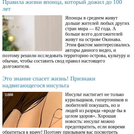
Правила жизни японца, который дожил до 100
лет
Японцы в среднем живут
10283
дольше жителей любых других
стран мира — 82 года. А
больше всего долгожителей
живут на острове Окинава.
Этим фактом заинтересовались
авторы данного видео, и
поэтому решили исследовать территорию острова, культуру и
обычаи, чтобы составить свод правил настоящего
долгожителя.
Это знание спасет жизнь! Признаки
надвигающегося инсульта
Инсульт настигает не только
11808
курильщиков, гипертоников и
любителей покушать, но и
людей из разряда «вроде бы в
целом здоров». Хорошая
новость: инсульт можно
предотвратить, если вовремя
обратиться к врачу! Поэтому призываем вас посмотреть