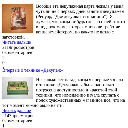
Вообще эта декупажная карта лежала у меня
чуть ли не с первых дней занятия декупажем
(Ренуар, "Две девушки за пианино"). Я
думала, что когда-нибудь сделаю с ней что-то
в подарок маме, которая много лет работает
концертмейстером, но как-то не везло с
заготовкой.
Читать дальше
2119
просмотров
0
комментариев
5
0
+
Впервые о технике «Декупаж»
Несколько лет назад, когда я впервые узнала
о технике «Декупаж», я была настолько
потрясена доступностью и красотой этой
техники, что немедленно начала скупать с
полок художественных магазинов все, что на
тот момент можно было найти.
Читать дальше
2143
просмотров
0
комментариев
1