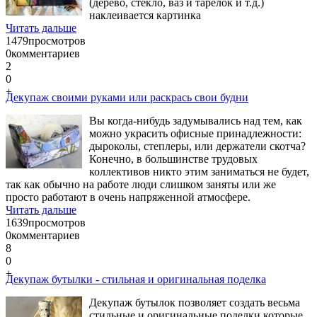
(дерево, стекло, ваз и тарелок и т.д.)
наклеивается картинка
Читать дальше
1479
просмотров
0
комментариев
2
0
+
Декупаж своими руками или раскрась свои будни
Вы когда-нибудь задумывались над тем, как
можно украсить офисные принадлежности:
дыроколы, степлеры, или держатели скотча?
Конечно, в большинстве трудовых
коллективов никто этим заниматься не будет,
так как обычно на работе люди слишком заняты или же
просто работают в очень напряженной атмосфере.
Читать дальше
1639
просмотров
0
комментариев
8
0
+
Декупаж бутылки - стильная и оригинальная поделка
Декупаж бутылок позволяет создать весьма
стильные и оригинальные поделки,которые