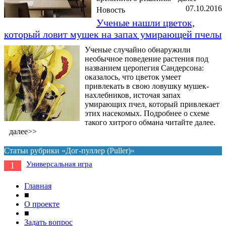
07.10.2016
Новость
Ученые нашли цветок,
который ловит мушек на запах умирающей пчелы
Ученые случайно обнаружили
необычное поведение растения под
названием церопегия Сандерсона:
оказалось, что цветок умеет
привлекать в свою ловушку мушек-
нахлебников, источая запах
умирающих пчел, который привлекает
этих насекомых. Подробнее о схеме
такого хитрого обмана читайте далее.
далее>>
Статьи рубрики «Дог-пуллер (Puller)»
Универсальная игра
1
Главная
■
О проекте
■
Задать вопрос