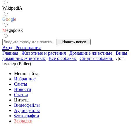
WikipediA
G
o
o
g
l
e
M
egapoisk
Вход
|
Регистрация
Главная
Животные и растения
Домашние животные
Виды
домашних животных
Все о собаках
Спорт с собакой
Дог-
пуллер (Puller)
Меню сайта
Избранное
Сайты
Новости
Статьи
Цитаты
Видеофайлы
Аудиофайлы
Фотографии
Закладки