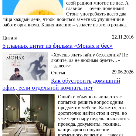
свой рацион многие из нас. А
главное — очень полезный!
Стоит употреблять всего два
яйца каждый день, чтобы добиться заметных улучшений в
работе организма. Каких именно – узнаете из этого ролика.
22.11.2016
Цитата
6 главных цитат из фильма «Монах и бес»
«Хочешь знать тайну беззакония? Не
любите, да не любимы будете…»
далее>>
29.06.2026
Статья
Как обустроить домашний
офис, если отдельной комнаты нет
Ошибки обычно начинаются с
попытки решить вопрос одним
предметом мебели. Кажется, что
достаточно найти стол и стул, но
уже через пару недель появляются
провода, документы, техника,
канцелярия и ощущение
временного решения.
далее>>