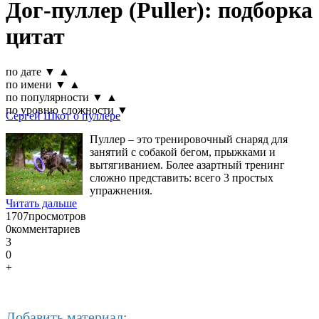
Дог-пуллер (Puller): подборка
цитат
по дате
▼
▲
по имени
▼
▲
по популярности
▼
▲
по уровню сложности
▼
Сергей Шкот о пуллере
Пуллер – это тренировочный снаряд для
занятий с собакой бегом, прыжками и
вытягиванием. Более азартный тренинг
сложно представить: всего 3 простых
упражнения.
Читать дальше
1707
просмотров
0
комментариев
3
0
+
Добавить материал: