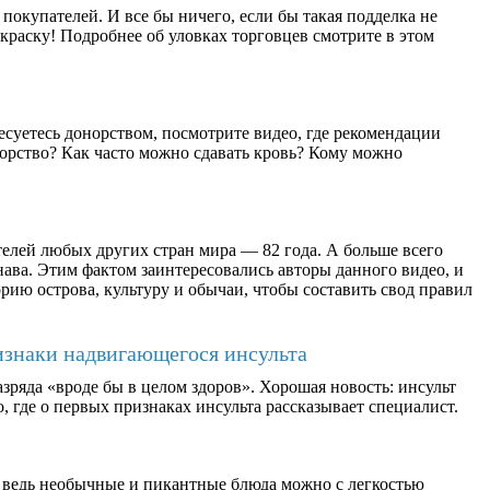
окупателей. И все бы ничего, если бы такая подделка не
раску! Подробнее об уловках торговцев смотрите в этом
есуетесь донорством, посмотрите видео, где рекомендации
орство? Как часто можно сдавать кровь? Кому можно
елей любых других стран мира — 82 года. А больше всего
ава. Этим фактом заинтересовались авторы данного видео, и
рию острова, культуру и обычаи, чтобы составить свод правил
изнаки надвигающегося инсульта
зряда «вроде бы в целом здоров». Хорошая новость: инсульт
, где о первых признаках инсульта рассказывает специалист.
 ведь необычные и пикантные блюда можно с легкостью