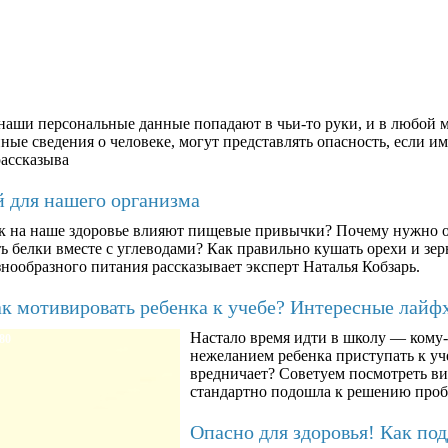
аши персональные данные попадают в чьи-то руки, и в любой м
ые сведения о человеке, могут представлять опасность, если им
рассказыва
й для нашего организма
к на наше здоровье влияют пищевые привычки? Почему нужно о
ть белки вместе с углеводами? Как правильно кушать орехи и з
знообразного питания рассказывает эксперт Наталья Кобзарь.
к мотивировать ребенка к учебе? Интересные лайф
Настало время идти в школу — кому-т
80
нежеланием ребенка приступать к уче
вредничает? Советуем посмотреть ви
стандартно подошла к решению про
Опасно для здоровья! Как по