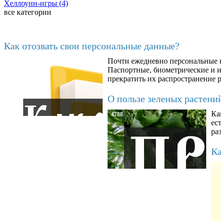
Хеллоуин-игры (4)
все категории
Последние добавленные материалы
Как отозвать свои персональные данные?
Почти ежедневно персональные н
6602
Паспортные, биометрические и ин
прекратить их распространение 
О пользе зеленых растени
Ка
4788
ес
ра
Ка
87