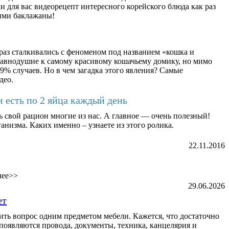
 для вас видеорецепт интересного корейского блюда как раз
ими баклажаны!
раз сталкивались с феноменом под названием «кошка и
равнодушие к самому красивому кошачьему домику, но мимо
9% случаев. Но в чем загадка этого явления? Самые
део.
и есть по 2 яйца каждый день
ь свой рацион многие из нас. А главное — очень полезный!
анизма. Каких именно – узнаете из этого ролика.
22.11.2016
лее>>
29.06.2026
ет
ь вопрос одним предметом мебели. Кажется, что достаточно
ь появляются провода, документы, техника, канцелярия и