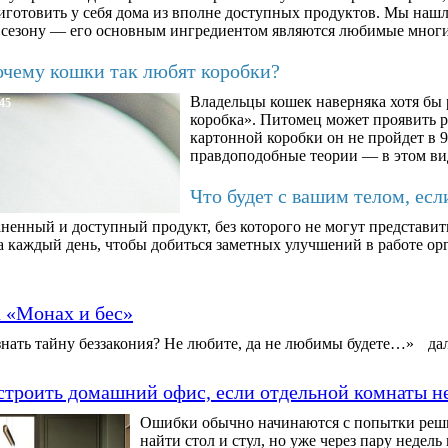
иготовить у себя дома из вполне доступных продуктов. Мы нашли
 сезону — его основным ингредиентом являются любимые мног
чему кошки так любят коробки?
Владельцы кошек наверняка хотя бы 
45
коробка». Питомец может проявить 
картонной коробки он не пройдет в 9
правдоподобные теории — в этом ви
Что будет с вашим телом, есл
ненный и доступный продукт, без которого не могут представит
а каждый день, чтобы добиться заметных улучшений в работе орг
а «Монах и бес»
нать тайну беззакония? Не любите, да не любимы будете…»
да
строить домашний офис, если отдельной комнаты н
Ошибки обычно начинаются с попытки решит
найти стол и стул, но уже через пару недел