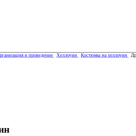
рганизация и проведение
Хеллоуин
Костюмы на хеллоуин
Др
ин