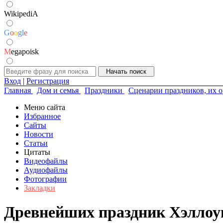
WikipediA
G
o
o
g
l
e
M
egapoisk
Вход
|
Регистрация
Главная
Дом и семья
Праздники
Сценарии праздников, их о
Меню сайта
Избранное
Сайты
Новости
Статьи
Цитаты
Видеофайлы
Аудиофайлы
Фотографии
Закладки
Древнейших праздник Хэллоу