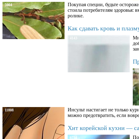
Покупая специи, будьте осторож
5904
стоила потребителям здоровья: 
ролике.
Как сдавать кровь и плаз
Мн
4143
до
за
Пр
10
Инсульт настигает не только кур
11808
можно предотвратить, если вовре
Хит корейской кухни — сал
По
6734