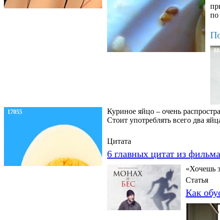
пр
по
По
88
Куриное яйцо – очень распростра
17055
Стоит употреблять всего два яйц
Цитата
6 главных цитат из фильм
«Хочешь з
Статья
Как обу