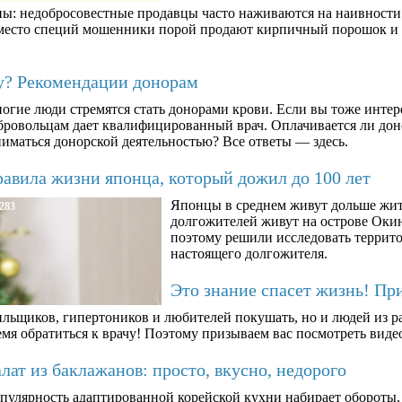
ны: недобросовестные продавцы часто наживаются на наивности п
вместо специй мошенники порой продают кирпичный порошок и к
му? Рекомендации донорам
огие люди стремятся стать донорами крови. Если вы тоже интер
бровольцам дает квалифицированный врач. Оплачивается ли дон
ниматься донорской деятельностью? Все ответы — здесь.
авила жизни японца, который дожил до 100 лет
Японцы в среднем живут дольше жит
283
долгожителей живут на острове Окин
поэтому решили исследовать террито
настоящего долгожителя.
Это знание спасет жизнь! Пр
ильщиков, гипертоников и любителей покушать, но и людей из ра
мя обратиться к врачу! Поэтому призываем вас посмотреть видео
ат из баклажанов: просто, вкусно, недорого
пулярность адаптированной корейской кухни набирает обороты,