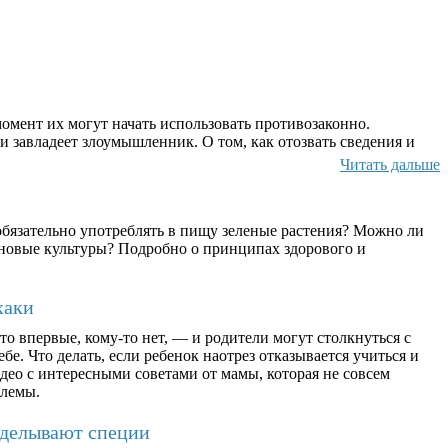
омент их могут начать использовать противозаконно.
и завладеет злоумышленник. О том, как отозвать сведения и
Читать дальше
бязательно употреблять в пищу зеленые растения? Можно ли
ерновые культуры? Подробно о принципах здорового и
хаки
о впервые, кому-то нет, — и родители могут столкнуться с
бе. Что делать, если ребенок наотрез отказывается учиться и
део с интересными советами от мамы, которая не совсем
блемы.
дделывают специи