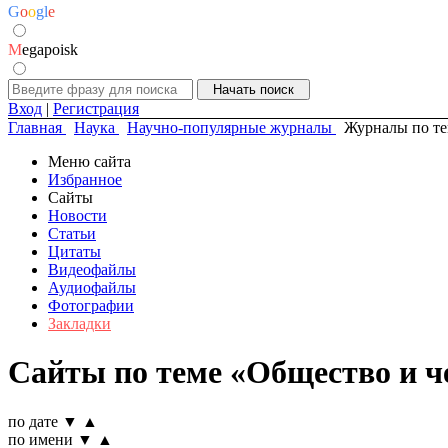
G
o
o
g
l
e
M
egapoisk
Вход
|
Регистрация
Главная
Наука
Научно-популярные журналы
Журналы по те
Меню сайта
Избранное
Сайты
Новости
Статьи
Цитаты
Видеофайлы
Аудиофайлы
Фотографии
Закладки
Сайты по теме «Общество и ч
по дате
▼
▲
по имени
▼
▲