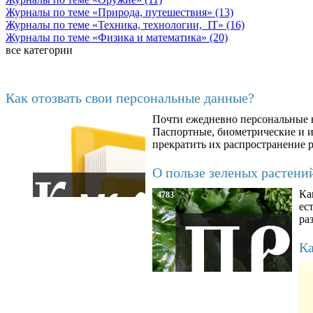
Журналы по теме «Природа, путешествия» (13)
Журналы по теме «Техника, технологии, IT» (16)
Журналы по теме «Физика и математика» (20)
все категории
Последние добавленные материалы
Как отозвать свои персональные данные?
Почти ежедневно персональные н
6602
Паспортные, биометрические и ин
прекратить их распространение 
О пользе зеленых растени
Ка
4783
ес
ра
Ка
87