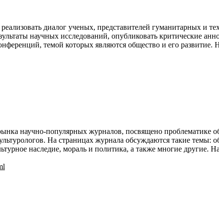
 реализовать диалог ученых, представителей гуманитарных и те
езультаты научных исследований, опубликовать критические анно
нференций, темой которых являются общество и его развитие. Н
рынка научно-популярных журналов, посвящено проблематике об
ультурологов. На страницах журнала обсуждаются такие темы: о
льтурное наследие, мораль и политика, а также многие другие. 
ml