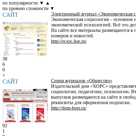
по популярности
▼
▲
по уровню сложности
▼
САЙТ
Электронный журнал «Экономическая с
Экономическая социология – основное н
экономической психологией. Всё это дел
На сайте все материалы размещаются в 
номеров и новостей.
http://ecsoc.hse.ru/
38
6
0
+
САЙТ
Серия журналов «Общество»
Издательский дом «ХОРС» представляет
социологии, педагогике, психологии. Вт
выпусков размещаются на сайте в свобо
реквизиты для оформления подписки.
http://dom-hors.ru/
92
1