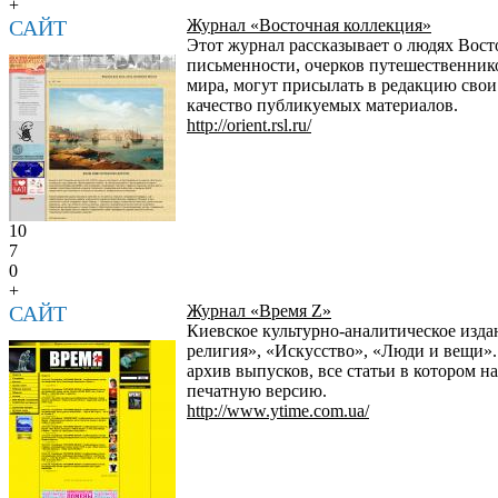
+
САЙТ
Журнал «Восточная коллекция»
Этот журнал рассказывает о людях Восто
письменности, очерков путешественнико
мира, могут присылать в редакцию свои
качество публикуемых материалов.
http://orient.rsl.ru/
10
7
0
+
САЙТ
Журнал «Время Z»
Киевское культурно-аналитическое изд
религия», «Искусство», «Люди и вещи». 
архив выпусков, все статьи в котором н
печатную версию.
http://www.ytime.com.ua/