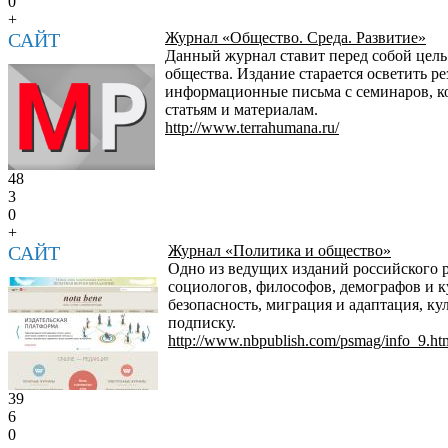
0
+
САЙТ
Журнал «Общество. Среда. Развитие»
Данный журнал ставит перед собой цель
общества. Издание старается осветить р
информационные письма с семинаров, ко
статьям и материалам.
http://www.terrahumana.ru/
48
3
0
+
САЙТ
Журнал «Политика и общество»
Одно из ведущих изданий российского 
социологов, философов, демографов и к
безопасность, миграция и адаптация, ку
подписку.
http://www.nbpublish.com/psmag/info_9.ht
39
6
0