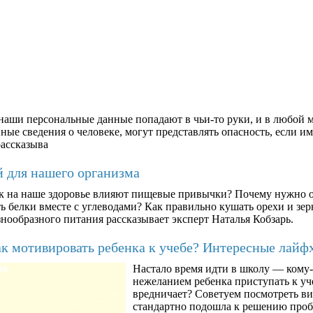
аши персональные данные попадают в чьи-то руки, и в любой м
ые сведения о человеке, могут представлять опасность, если им
рассказыва
й для нашего организма
к на наше здоровье влияют пищевые привычки? Почему нужно о
ть белки вместе с углеводами? Как правильно кушать орехи и з
знообразного питания рассказывает эксперт Наталья Кобзарь.
к мотивировать ребенка к учебе? Интересные лайф
Настало время идти в школу — кому-т
80
нежеланием ребенка приступать к уче
вредничает? Советуем посмотреть ви
стандартно подошла к решению про