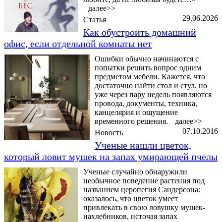
далее>>
29.06.2026
Статья
Как обустроить домашний
офис, если отдельной комнаты нет
Ошибки обычно начинаются с
попытки решить вопрос одним
предметом мебели. Кажется, что
достаточно найти стол и стул, но
уже через пару недель появляются
провода, документы, техника,
канцелярия и ощущение
временного решения.
далее>>
07.10.2016
Новость
Ученые нашли цветок,
который ловит мушек на запах умирающей пчелы
Ученые случайно обнаружили
необычное поведение растения под
названием церопегия Сандерсона:
оказалось, что цветок умеет
привлекать в свою ловушку мушек-
нахлебников, источая запах