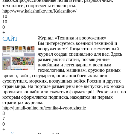
высокопрофессиональные испытатели, разработчики,
технологи, спортсмены и эксперты.
http://www.kalashnikov.ru/Kalasnikov/
10
10
0
+
САЙТ
Журнал «Техника и вооружение»
Вы интересуетесь военной техникой и
вооружением? Тогда этот ежемесячный
журнал создан специально для вас. Здесь
размещаются статьи, посвященные
новейшим и легендарным военным
технологиям, машинам, оружию разных
времен, войн, государств, описания боевых машин
сухопутных, морских, воздушных войск России и других
стран мира. На портале размещены все выпуски, их можно
прочитать онлайн или скачать в формате pdf. Реквизиты, по
которым оформляется подписка, находятся на первых
страницах журнала.
http://jurnali-online.ru/texnika-i-vooruzhenie
8
7
0
+