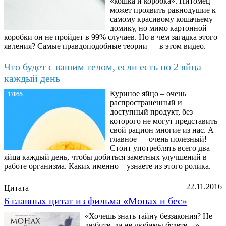
«кошка и коробка». Питомец
может проявить равнодушие к
самому красивому кошачьему
домику, но мимо картонной
коробки он не пройдет в 99% случаев. Но в чем загадка этого
явления? Самые правдоподобные теории — в этом видео.
Что будет с вашим телом, если есть по 2 яйца
каждый день
Куриное яйцо – очень
17055
распространенный и
доступный продукт, без
которого не могут представить
свой рацион многие из нас. А
главное — очень полезный!
Стоит употреблять всего два
яйца каждый день, чтобы добиться заметных улучшений в
работе организма. Каких именно – узнаете из этого ролика.
22.11.2016
Цитата
6 главных цитат из фильма «Монах и бес»
«Хочешь знать тайну беззакония? Не
любите, да не любимы будете…»