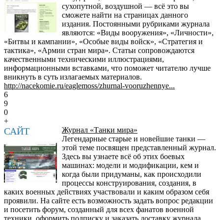
сухопутной, воздушной — всё это вы
сможете найти на страницах данного
издания. Постоянными рубриками журнала
являются: «Виды вооружения», «Личности»,
«Битвы и кампании», «Особые виды войск», «Стратегия и
тактика», «Армии стран мира». Статьи сопровождаются
качественными техническими иллюстрациями,
информационными вставками, что поможет читателю лучше
вникнуть в суть излагаемых материалов.
http://nacekomie.ru/eaglemoss/zhurnal-vooruzhennye...
6
9
0
+
САЙТ
Журнал «Танки мира»
Легендарные старые и новейшие танки —
этой теме посвящен представленный журнал.
Здесь вы узнаете всё об этих боевых
машинах: модели и модификации, кем и
когда были придуманы, как происходили
процессы конструирования, создания, в
каких военных действиях участвовали и каким образом себя
проявили. На сайте есть возможность задать вопрос редакции
и посетить форум, созданный для всех фанатов военной
техники, оформить подписку и заказать доставку журнала.