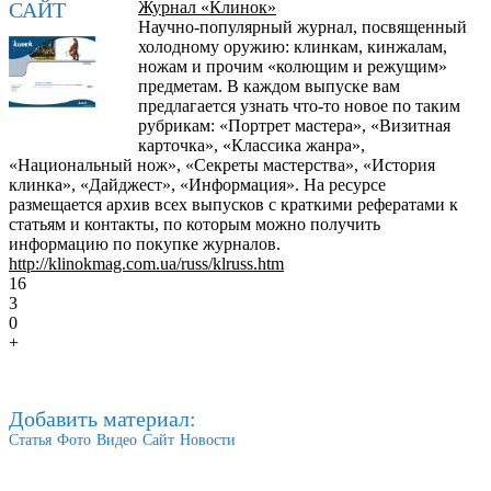
САЙТ
Журнал «Клинок»
Научно-популярный журнал, посвященный
холодному оружию: клинкам, кинжалам,
ножам и прочим «колющим и режущим»
предметам. В каждом выпуске вам
предлагается узнать что-то новое по таким
рубрикам: «Портрет мастера», «Визитная
карточка», «Классика жанра»,
«Национальный нож», «Секреты мастерства», «История
клинка», «Дайджест», «Информация». На ресурсе
размещается архив всех выпусков с краткими рефератами к
статьям и контакты, по которым можно получить
информацию по покупке журналов.
http://klinokmag.com.ua/russ/klruss.htm
16
3
0
+
Добавить материал:
Статья
Фото
Видео
Сайт
Новости