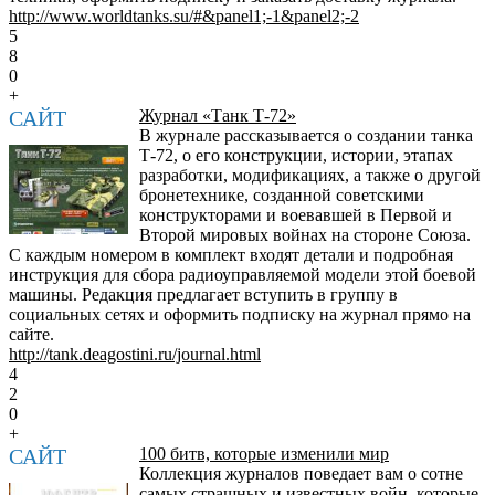
http://www.worldtanks.su/#&panel1;-1&panel2;-2
5
8
0
+
САЙТ
Журнал «Танк Т-72»
В журнале рассказывается о создании танка
Т-72, о его конструкции, истории, этапах
разработки, модификациях, а также о другой
бронетехнике, созданной советскими
конструкторами и воевавшей в Первой и
Второй мировых войнах на стороне Союза.
С каждым номером в комплект входят детали и подробная
инструкция для сбора радиоуправляемой модели этой боевой
машины. Редакция предлагает вступить в группу в
социальных сетях и оформить подписку на журнал прямо на
сайте.
http://tank.deagostini.ru/journal.html
4
2
0
+
САЙТ
100 битв, которые изменили мир
Коллекция журналов поведает вам о сотне
самых страшных и известных войн, которые