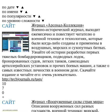
по дате
▼
▲
по имени
▼
▲
по популярности
▼
▲
по уровню сложности
▼
САЙТ
Журнал «Арсенал-Коллекция»
Военно-исторический журнал, выходит
ежемесячно и повествует читателю о
военной технике и технологиях, которые
были когда-либо созданы и применены в
воздушных, морских и сухопутных битвах.
Узнайте об истории разработки первых
тяжелых бомбардировщиков, подводных лодок,
бронированных судов, легких танков, самоходных
артиллерийских установок и прочих боевых машин, а также о
самых известных личностях в военном деле. Скачайте
издание и читайте его: очень увлекательно.
http://techjournals.ru/tags/
10
7
0
+
САЙТ
Журнал «Вооруженные силы стран мира»
Описания вооруженных сил разных
государств, военной техники: морской,