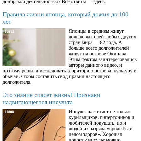
донорской деятельностью? Все ответы — здесь.
Правила жизни японца, который дожил до 100
лет
Японцы в среднем живут
10283
дольше жителей любых других
стран мира — 82 года. А
больше всего долгожителей
живут на острове Окинава.
Этим фактом заинтересовались
авторы данного видео, и
поэтому решили исследовать территорию острова, культуру и
обычаи, чтобы составить свод правил настоящего
долгожителя.
Это знание спасет жизнь! Признаки
надвигающегося инсульта
Инсульт настигает не только
11808
курильщиков, гипертоников и
любителей покушать, но и
людей из разряда «вроде бы в
целом здоров». Хорошая
новость: инсульт можно