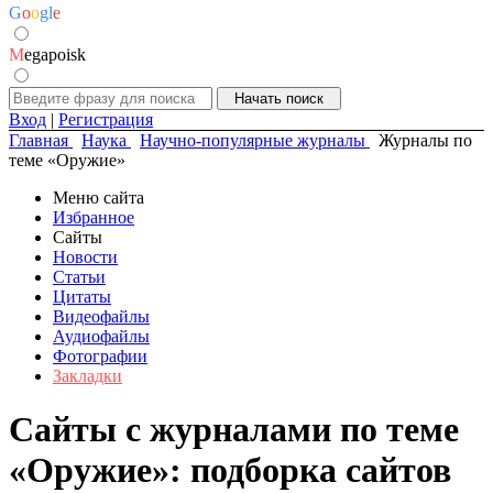
G
o
o
g
l
e
M
egapoisk
Вход
|
Регистрация
Главная
Наука
Научно-популярные журналы
Журналы по
теме «Оружие»
Меню сайта
Избранное
Сайты
Новости
Статьи
Цитаты
Видеофайлы
Аудиофайлы
Фотографии
Закладки
Сайты с журналами по теме
«Оружие»: подборка сайтов