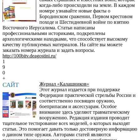
когда-либо происходили на земле. В каждом
номере узнавайте новые факты о
Бородинском сражении, Первом крестовом
походе и Шестидневной войне по взятию
Восточного Иерусалима. Статьи написаны
профессиональными историками, подкреплены
археологическими находками, что способствует высокому
качеству публикуемых материалов. На сайте вы можете
заказать номера журнала и задать вопросы.
http://100bitv.deagostini.ru/
1
9
0
+
САЙТ
Журнал «Калашников»
Этот журнал издается при поддержке
Федерации практической стрельбы России и
соответственно посвящен оружию,
боеприпасам и аксессуарам. Особое
внимание здесь уделяют травматическому
вооружению. Редакция издания проводит
тщательное тестирование всех моделей, о которых выходят
статьи. Это помогает давать только достоверную информацию
о данном типе оружия. Авторами статей являются