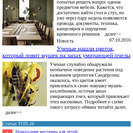
попытки решить вопрос одним
предметом мебели. Кажется, что
достаточно найти стол и стул, но
уже через пару недель появляются
провода, документы, техника,
канцелярия и ощущение
временного решения.
далее>>
07.10.2016
Новость
Ученые нашли цветок,
который ловит мушек на запах умирающей пчелы
Ученые случайно обнаружили
необычное поведение растения под
названием церопегия Сандерсона:
оказалось, что цветок умеет
привлекать в свою ловушку мушек-
нахлебников, источая запах
умирающих пчел, который привлекает
этих насекомых. Подробнее о схеме
такого хитрого обмана читайте далее.
далее>>
Статьи ТОП-10
Новогодние костюмы для детей
1