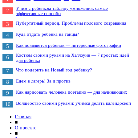
Учим с ребенком таблицу умножения: самые
2
эффективные способы
Пубертатный период. Проблемы полового созревания
3
Куда отдать ребенка на танцы?
4
Как появляется ребенок — интересные фотографии
5
Костюм своими руками на Хэллоуин — 7 простых идей
6
для ребенка
Что подарить на Новый год ребенку?
7
Едем в лагерь! За и против
8
Как нарисовать человека поэтапно — для начинающих
9
Волшебство своими руками: учимся делать калейдоскоп
10
Главная
■
О проекте
■