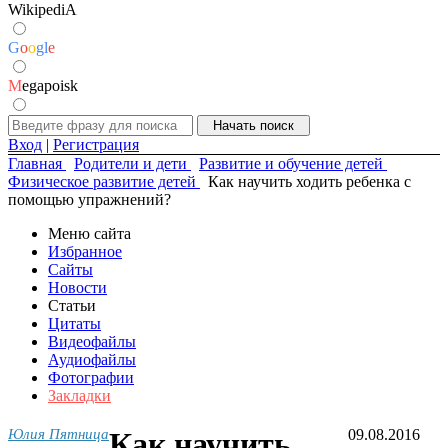
WikipediA
G
o
o
g
l
e
M
egapoisk
Вход
|
Регистрация
Главная
Родители и дети
Развитие и обучение детей
Физическое развитие детей
Как научить ходить ребенка с
помощью упражнений?
Меню сайта
Избранное
Сайты
Новости
Статьи
Цитаты
Видеофайлы
Аудиофайлы
Фотографии
Закладки
Юлия Пятница
Как научить
09.08.2016