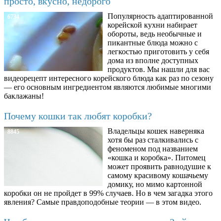
просто, вкусно, недорого
Популярность адаптированной
6734
корейской кухни набирает
обороты, ведь необычные и
пикантные блюда можно с
легкостью приготовить у себя
дома из вполне доступных
продуктов. Мы нашли для вас
видеорецепт интересного корейского блюда как раз по сезону
— его основным ингредиентом являются любимые многими
баклажаны!
Почему кошки так любят коробки?
Владельцы кошек наверняка
8845
хотя бы раз сталкивались с
феноменом под названием
«кошка и коробка». Питомец
может проявить равнодушие к
самому красивому кошачьему
домику, но мимо картонной
коробки он не пройдет в 99% случаев. Но в чем загадка этого
явления? Самые правдоподобные теории — в этом видео.