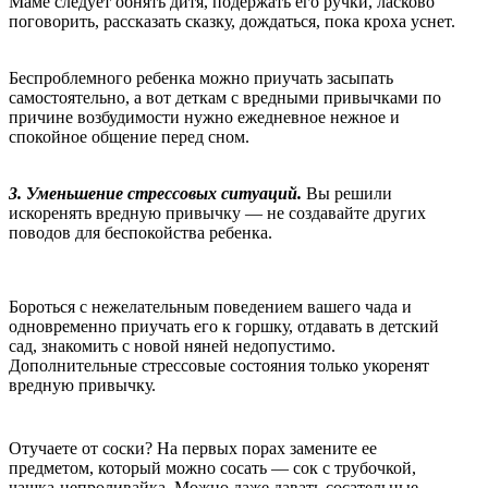
Маме следует обнять дитя, подержать его ручки, ласково
поговорить, рассказать сказку, дождаться, пока кроха уснет.
Беспроблемного ребенка можно приучать засыпать
самостоятельно, а вот деткам с вредными привычками по
причине возбудимости нужно ежедневное нежное и
спокойное общение перед сном.
3. Уменьшение стрессовых ситуаций.
Вы решили
искоренять вредную привычку — не создавайте других
поводов для беспокойства ребенка.
Бороться с нежелательным поведением вашего чада и
одновременно приучать его к горшку, отдавать в детский
сад, знакомить с новой няней недопустимо.
Дополнительные стрессовые состояния только укоренят
вредную привычку.
Отучаете от соски? На первых порах замените ее
предметом, который можно сосать — сок с трубочкой,
чашка-непроливайка. Можно даже давать сосательные