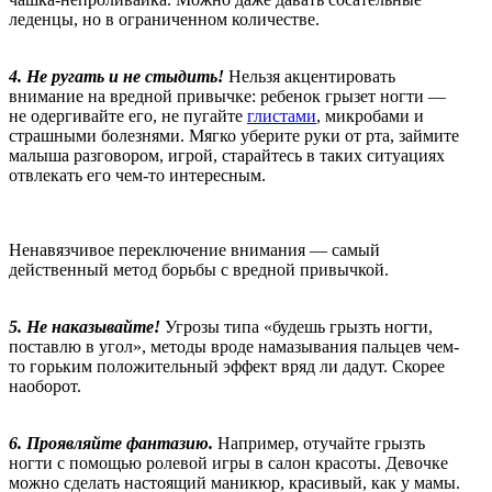
леденцы, но в ограниченном количестве.
4. Не ругать и не стыдить!
Нельзя акцентировать
внимание на вредной привычке: ребенок грызет ногти —
не одергивайте его, не пугайте
глистами
, микробами и
страшными болезнями. Мягко уберите руки от рта, займите
малыша разговором, игрой, старайтесь в таких ситуациях
отвлекать его чем-то интересным.
Ненавязчивое переключение внимания — самый
действенный метод борьбы с вредной привычкой.
5. Не наказывайте!
Угрозы типа «будешь грызть ногти,
поставлю в угол», методы вроде намазывания пальцев чем-
то горьким положительный эффект вряд ли дадут. Скорее
наоборот.
6. Проявляйте фантазию.
Например, отучайте грызть
ногти с помощью ролевой игры в салон красоты. Девочке
можно сделать настоящий маникюр, красивый, как у мамы.