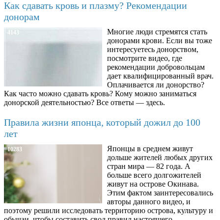
Как сдавать кровь и плазму? Рекомендации
донорам
Многие люди стремятся стать
4143
донорами крови. Если вы тоже
интересуетесь донорством,
посмотрите видео, где
рекомендации добровольцам
дает квалифицированный врач.
Оплачивается ли донорство?
Как часто можно сдавать кровь? Кому можно заниматься
донорской деятельностью? Все ответы — здесь.
Правила жизни японца, который дожил до 100
лет
Японцы в среднем живут
10283
дольше жителей любых других
стран мира — 82 года. А
больше всего долгожителей
живут на острове Окинава.
Этим фактом заинтересовались
авторы данного видео, и
поэтому решили исследовать территорию острова, культуру и
обычаи, чтобы составить свод правил настоящего