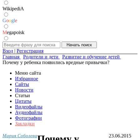
WikipediA
G
o
o
g
l
e
M
egapoisk
Вход
|
Регистрация
Главная
Родители и дети
Развитие и обучение детей
Почему у ребенка появились вредные привычки?
Меню сайта
Избранное
Сайты
Новости
Статьи
Цитаты
Видеофайлы
Аудиофайлы
Фотографии
Закладки
Мария Соболева
Почему у
23.06.2015