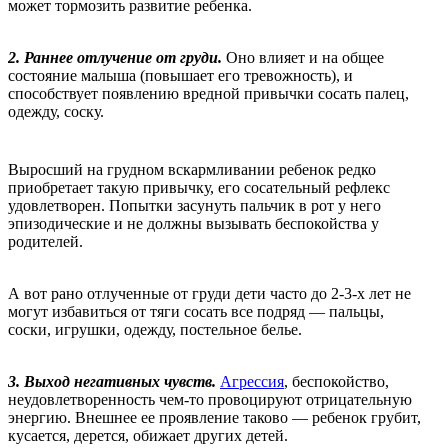
может тормозить развитие ребенка.
2. Раннее отлучение от груди.
Оно влияет и на общее
состояние малыша (повышает его тревожность), и
способствует появлению вредной привычки сосать палец,
одежду, соску.
Выросший на грудном вскармливании ребенок редко
приобретает такую привычку, его сосательный рефлекс
удовлетворен. Попытки засунуть пальчик в рот у него
эпизодические и не должны вызывать беспокойства у
родителей.
А вот рано отлученные от груди дети часто до 2-3-х лет не
могут избавиться от тяги сосать все подряд — пальцы,
соски, игрушки, одежду, постельное белье.
3. Выход негативных чувств.
Агрессия
, беспокойство,
неудовлетворенность чем-то провоцируют отрицательную
энергию. Внешнее ее проявление таково — ребенок грубит,
кусается, дерется, обижает других детей.