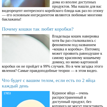
дома из вполне доступных
продуктов. Мы нашли для вас
видеорецепт интересного корейского блюда как раз по сезону
— его основным ингредиентом являются любимые многими
баклажаны!
Почему кошки так любят коробки?
Владельцы кошек наверняка
8844
хотя бы раз сталкивались с
феноменом под названием
«кошка и коробка». Питомец
может проявить равнодушие к
самому красивому кошачьему
домику, но мимо картонной
коробки он не пройдет в 99% случаев. Но в чем загадка этого
явления? Самые правдоподобные теории — в этом видео.
Что будет с вашим телом, если есть по 2 яйца
каждый день
Куриное яйцо – очень
17053
распространенный и
доступный продукт, без
которого не могут представить