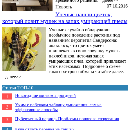
временного решения.
далее>>
07.10.2016
Новость
Ученые нашли цветок,
который ловит мушек на запах умирающей пчелы
Ученые случайно обнаружили
необычное поведение растения под
названием церопегия Сандерсона:
оказалось, что цветок умеет
привлекать в свою ловушку мушек-
нахлебников, источая запах
умирающих пчел, который привлекает
этих насекомых. Подробнее о схеме
такого хитрого обмана читайте далее.
далее>>
Статьи ТОП-10
Новогодние костюмы для детей
1
Учим с ребенком таблицу умножения: самые
2
эффективные способы
Пубертатный период. Проблемы полового созревания
3
Куда отдать ребенка на танцы?