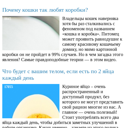
Почему кошки так любят коробки?
Владельцы кошек наверняка
8845
хотя бы раз сталкивались с
феноменом под названием
«кошка и коробка». Питомец
может проявить равнодушие к
самому красивому кошачьему
домику, но мимо картонной
коробки он не пройдет в 99% случаев. Но в чем загадка этого
явления? Самые правдоподобные теории — в этом видео.
Что будет с вашим телом, если есть по 2 яйца
каждый день
Куриное яйцо – очень
17055
распространенный и
доступный продукт, без
которого не могут представить
свой рацион многие из нас. А
главное — очень полезный!
Стоит употреблять всего два
яйца каждый день, чтобы добиться заметных улучшений в
работе организма. Каких именно – узнаете из этого ролика.