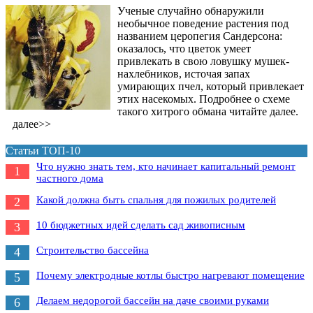
Ученые случайно обнаружили
необычное поведение растения под
названием церопегия Сандерсона:
оказалось, что цветок умеет
привлекать в свою ловушку мушек-
нахлебников, источая запах
умирающих пчел, который привлекает
этих насекомых. Подробнее о схеме
такого хитрого обмана читайте далее.
далее>>
Статьи ТОП-10
Что нужно знать тем, кто начинает капитальный ремонт
1
частного дома
Какой должна быть спальня для пожилых родителей
2
10 бюджетных идей сделать сад живописным
3
Строительство бассейна
4
Почему электродные котлы быстро нагревают помещение
5
Делаем недорогой бассейн на даче своими руками
6