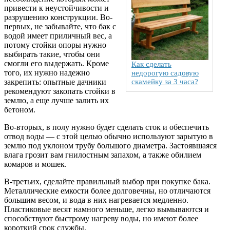
привести к неустойчивости и
разрушению конструкции. Во-
первых, не забывайте, что бак с
водой имеет приличный вес, а
потому стойки опоры нужно
выбирать такие, чтобы они
смогли его выдержать. Кроме
Как сделать
того, их нужно надежно
недорогую садовую
закрепить: опытные дачники
скамейку за 3 часа?
рекомендуют закопать стойки в
землю, а еще лучше залить их
бетоном.
Во-вторых, в полу нужно будет сделать сток и обеспечить
отвод воды — с этой целью обычно используют зарытую в
землю под уклоном трубу большого диаметра. Застоявшаяся
влага грозит вам гнилостным запахом, а также обилием
комаров и мошек.
В-третьих, сделайте правильный выбор при покупке бака.
Металлические емкости более долговечны, но отличаются
большим весом, и вода в них нагревается медленно.
Пластиковые весят намного меньше, легко вымываются и
способствуют быстрому нагреву воды, но имеют более
короткий срок службы.