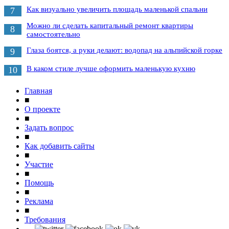
Как визуально увеличить площадь маленькой спальни
7
Можно ли сделать капитальный ремонт квартиры
8
самостоятельно
Глаза боятся, а руки делают: водопад на альпийской горке
9
В каком стиле лучше оформить маленькую кухню
10
Главная
■
О проекте
■
Задать вопрос
■
Как добавить сайты
■
Участие
■
Помощь
■
Реклама
■
Требования