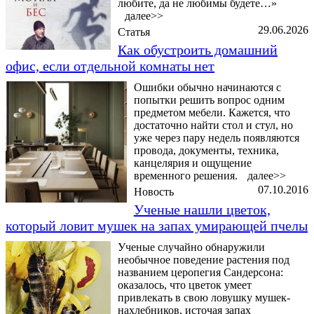
любите, да не любимы будете…»
далее>>
29.06.2026
Статья
Как обустроить домашний
офис, если отдельной комнаты нет
Ошибки обычно начинаются с
попытки решить вопрос одним
предметом мебели. Кажется, что
достаточно найти стол и стул, но
уже через пару недель появляются
провода, документы, техника,
канцелярия и ощущение
временного решения.
далее>>
07.10.2016
Новость
Ученые нашли цветок,
который ловит мушек на запах умирающей пчелы
Ученые случайно обнаружили
необычное поведение растения под
названием церопегия Сандерсона:
оказалось, что цветок умеет
привлекать в свою ловушку мушек-
нахлебников, источая запах