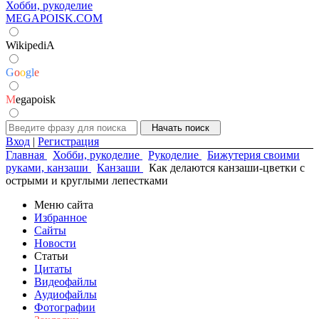
Хобби, рукоделие
MEGAPOISK.COM
WikipediA
G
o
o
g
l
e
M
egapoisk
Вход
|
Регистрация
Главная
Хобби, рукоделие
Рукоделие
Бижутерия своими
руками, канзаши
Канзаши
Как делаются канзаши-цветки с
острыми и круглыми лепестками
Меню сайта
Избранное
Сайты
Новости
Статьи
Цитаты
Видеофайлы
Аудиофайлы
Фотографии