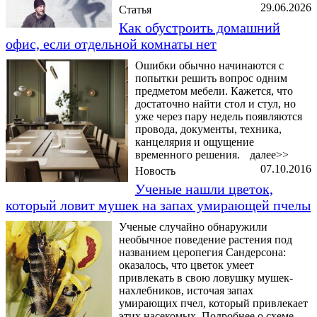
29.06.2026
Статья
Как обустроить домашний
офис, если отдельной комнаты нет
Ошибки обычно начинаются с
попытки решить вопрос одним
предметом мебели. Кажется, что
достаточно найти стол и стул, но
уже через пару недель появляются
провода, документы, техника,
канцелярия и ощущение
временного решения.
далее>>
07.10.2016
Новость
Ученые нашли цветок,
который ловит мушек на запах умирающей пчелы
Ученые случайно обнаружили
необычное поведение растения под
названием церопегия Сандерсона:
оказалось, что цветок умеет
привлекать в свою ловушку мушек-
нахлебников, источая запах
умирающих пчел, который привлекает
этих насекомых. Подробнее о схеме