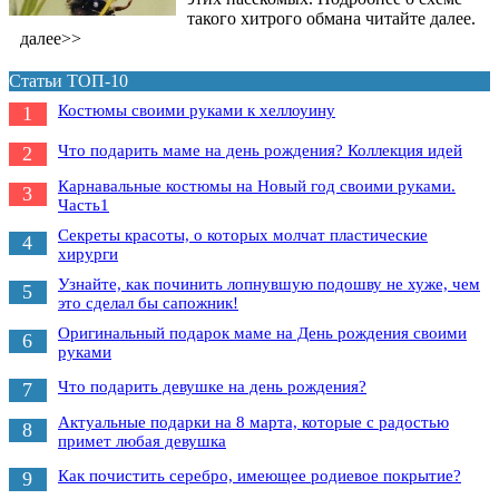
такого хитрого обмана читайте далее.
далее>>
Статьи ТОП-10
Костюмы своими руками к хеллоуину
1
Что подарить маме на день рождения? Коллекция идей
2
Карнавальные костюмы на Новый год своими руками.
3
Часть1
Секреты красоты, о которых молчат пластические
4
хирурги
Узнайте, как починить лопнувшую подошву не хуже, чем
5
это сделал бы сапожник!
Оригинальный подарок маме на День рождения своими
6
руками
Что подарить девушке на день рождения?
7
Актуальные подарки на 8 марта, которые с радостью
8
примет любая девушка
Как почистить серебро, имеющее родиевое покрытие?
9