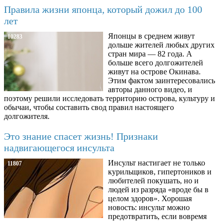
Правила жизни японца, который дожил до 100
лет
Японцы в среднем живут
10283
дольше жителей любых других
стран мира — 82 года. А
больше всего долгожителей
живут на острове Окинава.
Этим фактом заинтересовались
авторы данного видео, и
поэтому решили исследовать территорию острова, культуру и
обычаи, чтобы составить свод правил настоящего
долгожителя.
Это знание спасет жизнь! Признаки
надвигающегося инсульта
Инсульт настигает не только
11807
курильщиков, гипертоников и
любителей покушать, но и
людей из разряда «вроде бы в
целом здоров». Хорошая
новость: инсульт можно
предотвратить, если вовремя