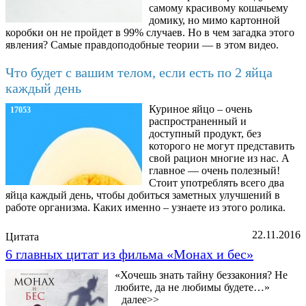
самому красивому кошачьему
домику, но мимо картонной
коробки он не пройдет в 99% случаев. Но в чем загадка этого
явления? Самые правдоподобные теории — в этом видео.
Что будет с вашим телом, если есть по 2 яйца
каждый день
Куриное яйцо – очень
17053
распространенный и
доступный продукт, без
которого не могут представить
свой рацион многие из нас. А
главное — очень полезный!
Стоит употреблять всего два
яйца каждый день, чтобы добиться заметных улучшений в
работе организма. Каких именно – узнаете из этого ролика.
22.11.2016
Цитата
6 главных цитат из фильма «Монах и бес»
«Хочешь знать тайну беззакония? Не
любите, да не любимы будете…»
далее>>