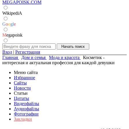
MEGAPOISK.COM
WikipediA
G
o
o
g
l
e
M
egapoisk
Вход
|
Регистрация
Главная
Дом и семья
Мода и красота
Косметик -
интересная и актуальная профессия для каждой девушки
Меню сайта
Избранное
Сайты
Новости
Статьи
Цитаты
Видеофайлы
Аудиофайлы
Фотографии
Закладки