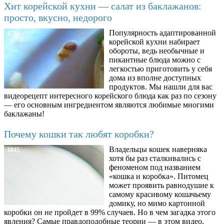
Хит корейской кухни — салат из баклажанов:
просто, вкусно, недорого
Популярность адаптированной
6734
корейской кухни набирает
обороты, ведь необычные и
пикантные блюда можно с
легкостью приготовить у себя
дома из вполне доступных
продуктов. Мы нашли для вас
видеорецепт интересного корейского блюда как раз по сезону
— его основным ингредиентом являются любимые многими
баклажаны!
Почему кошки так любят коробки?
Владельцы кошек наверняка
8845
хотя бы раз сталкивались с
феноменом под названием
«кошка и коробка». Питомец
может проявить равнодушие к
самому красивому кошачьему
домику, но мимо картонной
коробки он не пройдет в 99% случаев. Но в чем загадка этого
явления? Самые правдоподобные теории — в этом видео.