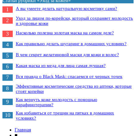
Статьи рубрики «Уход за кожей»
А вы умеете делать натуральную косметику сами?
1
Уход за лицом по-корейски, который сохраняет молодость
2
и здоровье кожи
Насколько полезна золотая маска на самом деле?
3
Как правильно делать шугаринг в домашних условиях?
4
В чем секрет желатиновой маски для кожи и волос?
5
Какая маска из меда для лица самая лучшая?
6
Вся правда о Black Mask: спасаемся от черных точек
7
Эффективные косметические средства из аптеки, которые
8
стоят копейки
Как вернуть коже молодость с помощью
9
парафинотерапии?
Как избавиться от трещин на пятках в домашних
10
условиях?
Главная
■