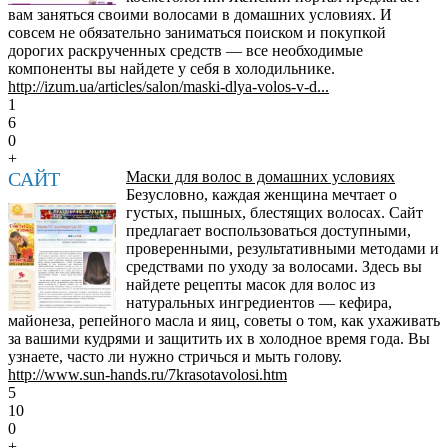
вам заняться своими волосами в домашних условиях. И
совсем не обязательно заниматься поиском и покупкой
дорогих раскрученных средств — все необходимые
компоненты вы найдете у себя в холодильнике.
http://izum.ua/articles/salon/maski-dlya-volos-v-d...
1
6
0
+
САЙТ
Маски для волос в домашних условиях
Безусловно, каждая женщина мечтает о
густых, пышных, блестящих волосах. Сайт
предлагает воспользоваться доступными,
проверенными, результативными методами и
средствами по уходу за волосами. Здесь вы
найдете рецепты масок для волос из
натуральных ингредиентов — кефира,
майонеза, репейного масла и яиц, советы о том, как ухаживать
за вашими кудрями и защитить их в холодное время года. Вы
узнаете, часто ли нужно стричься и мыть голову.
http://www.sun-hands.ru/7krasotavolosi.htm
5
10
0
+