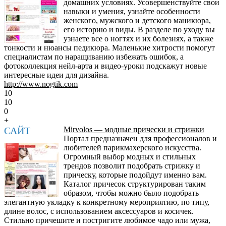
домашних условиях. Усовершенствуйте свои
навыки и умения, узнайте особенности
женского, мужского и детского маникюра,
его историю и виды. В разделе по уходу вы
узнаете все о ногтях и их болезнях, а также
тонкости и нюансы педикюра. Маленькие хитрости помогут
специалистам по наращиванию избежать ошибок, а
фотоколлекция нейл-арта и видео-уроки подскажут новые
интересные идеи для дизайна.
http://www.nogtik.com
10
10
0
+
САЙТ
Mirvolos — модные прически и стрижки
Портал предназначен для профессионалов и
любителей парикмахерского искусства.
Огромный выбор модных и стильных
трендов позволит подобрать стрижку и
прическу, которые подойдут именно вам.
Каталог причесок структурирован таким
образом, чтобы можно было подобрать
элегантную укладку к конкретному мероприятию, по типу,
длине волос, с использованием аксессуаров и косичек.
Стильно причешите и постригите любимое чадо или мужа,