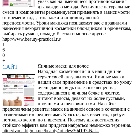
указывая на имеющиеся противопоказания
для каждого метода. Различные натуральные
смеси и компоненты рекомендуется применять в зависимости
от времени года, типа кожи и индивидуальной
переносимости. Уроки макияжа познакомят вас с правилами
нанесения декоративной косметики блондинкам и брюнеткам,
выбирать румяна, помаду, блески и многое другое.
http://www.beauty-practical.ru/
1
6
0
+
САЙТ
Яичные маски для волос
Народная косметология и в наши дни не
теряет своей актуальности. Яичные маски
нашли свое применение в средствах по уходу
очень давно, ведь полезные вещества,
содержащиеся в яичном белке и желтке,
питают волосы, делают их более густыми,
прочными и шелковистыми. На сайте
представлены рецепты масок на яичной основе в сочетании с
различными ингредиентами. Красота, как известно, требует
не только жертв, но и времени. Поэтому для достижения
стойкого эффекта вам придется набраться немножко терпения.
http://ivona.bigmir.net/beauty/articles/304197-Nat...