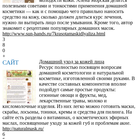
молодости кожи. Алена Морская делится
полезными советами и тонкостями применения домашней
косметики — как и с помощью чего правильно наносить
средство на кожу, сколько должен длиться курс лечения,
нужно ли вытирать лицо после умывания. Кроме того, автор
знакомит с рецептами популярных домашних масок.
http://www.sun-hands.ru/7krasotamaskidlyaliza.html
3
8
0
+
САЙТ
Домашний уход за кожей лица
Ресурс полностью посвящен вопросам
домашней косметологии и натуральной
косметике, изготовленной своими руками. В
качестве составных компонентов вполне
подойдут самые простые продукты:
сезонные овощи и фрукты, мед,
лекарственные травы, молоко и
кисломолочные изделия. Из них легко можно готовить маски,
скрабы, лосьоны, тоники, кремы и средства для пилинга. На
сайте есть разделы о витаминах, о косметических эфирных
маслах, посвященные уходу за кожей губ и проблемам акне.
http://naturalmask.ru/
6