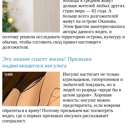
Японцы в среднем живут
10283
дольше жителей любых других
стран мира — 82 года. А
больше всего долгожителей
живут на острове Окинава.
Этим фактом заинтересовались
авторы данного видео, и
поэтому решили исследовать территорию острова, культуру и
обычаи, чтобы составить свод правил настоящего
долгожителя.
Это знание спасет жизнь! Признаки
надвигающегося инсульта
Инсульт настигает не только
11808
курильщиков, гипертоников и
любителей покушать, но и
людей из разряда «вроде бы в
целом здоров». Хорошая
новость: инсульт можно
предотвратить, если вовремя
обратиться к врачу! Поэтому призываем вас посмотреть
видео, где о первых признаках инсульта рассказывает
специалист.