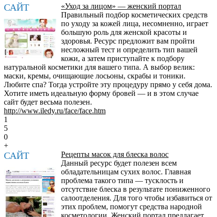
САЙТ
«Уход за лицом» — женский портал
Правильный подбор косметических средств
по уходу за кожей лица, несомненно, играет
большую роль для женской красоты и
здоровья. Ресурс предложит вам пройти
несложный тест и определить тип вашей
кожи, а затем приступайте к подбору
натуральной косметики для вашего типа. А выбор велик:
маски, кремы, очищающие лосьоны, скрабы и тоники.
Любите спа? Тогда устройте эту процедуру прямо у себя дома.
Хотите иметь идеальную форму бровей — и в этом случае
сайт будет весьма полезен.
http://www.iledy.ru/face/face.htm
1
5
0
+
САЙТ
Рецепты масок для блеска волос
Данный ресурс будет полезен всем
обладательницам сухих волос. Главная
проблема такого типа — тусклость и
отсутствие блеска в результате пониженного
салоотделения. Для того чтобы избавиться от
этих проблем, помогут средства народной
косметологии. Женский портал предлагает