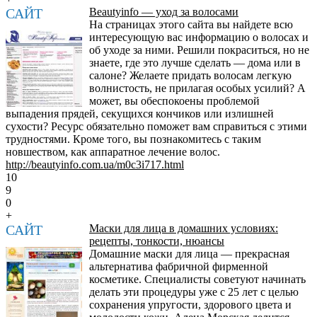
САЙТ
Beautyinfo — уход за волосами
На страницах этого сайта вы найдете всю
интересующую вас информацию о волосах и
об уходе за ними. Решили покраситься, но не
знаете, где это лучше сделать — дома или в
салоне? Желаете придать волосам легкую
волнистость, не прилагая особых усилий? А
может, вы обеспокоены проблемой
выпадения прядей, секущихся кончиков или излишней
сухости? Ресурс обязательно поможет вам справиться с этими
трудностями. Кроме того, вы познакомитесь с таким
новшеством, как аппаратное лечение волос.
http://beautyinfo.com.ua/m0c3i717.html
10
9
0
+
САЙТ
Маски для лица в домашних условиях:
рецепты, тонкости, нюансы
Домашние маски для лица — прекрасная
альтернатива фабричной фирменной
косметике. Специалисты советуют начинать
делать эти процедуры уже с 25 лет с целью
сохранения упругости, здорового цвета и