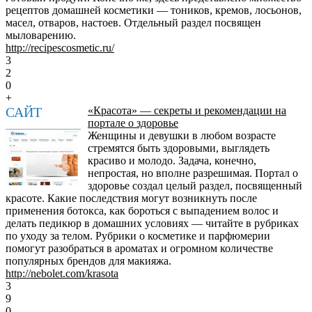
рецептов домашней косметики — тоников, кремов, лосьонов,
масел, отваров, настоев. Отдельный раздел посвящен
мыловарению.
http://recipescosmetic.ru/
3
2
0
+
САЙТ
«Красота» — секреты и рекомендации на
портале о здоровье
Женщины и девушки в любом возрасте
стремятся быть здоровыми, выглядеть
красиво и молодо. Задача, конечно,
непростая, но вполне разрешимая. Портал о
здоровье создал целый раздел, посвященный
красоте. Какие последствия могут возникнуть после
применения ботокса, как бороться с выпадением волос и
делать педикюр в домашних условиях — читайте в рубриках
по уходу за телом. Рубрики о косметике и парфюмерии
помогут разобраться в ароматах и огромном количестве
популярных брендов для макияжа.
http://nebolet.com/krasota
3
9
0