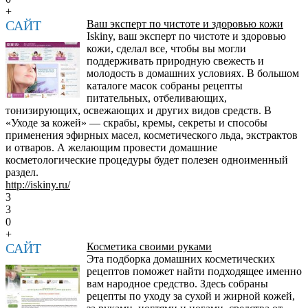
+
САЙТ
Ваш эксперт по чистоте и здоровью кожи
Iskiny, ваш эксперт по чистоте и здоровью
кожи, сделал все, чтобы вы могли
поддерживать природную свежесть и
молодость в домашних условиях. В большом
каталоге масок собраны рецепты
питательных, отбеливающих,
тонизирующих, освежающих и других видов средств. В
«Уходе за кожей» — скрабы, кремы, секреты и способы
применения эфирных масел, косметического льда, экстрактов
и отваров. А желающим провести домашние
косметологические процедуры будет полезен одноименный
раздел.
http://iskiny.ru/
3
3
0
+
САЙТ
Косметика своими руками
Эта подборка домашних косметических
рецептов поможет найти подходящее именно
вам народное средство. Здесь собраны
рецепты по уходу за сухой и жирной кожей,