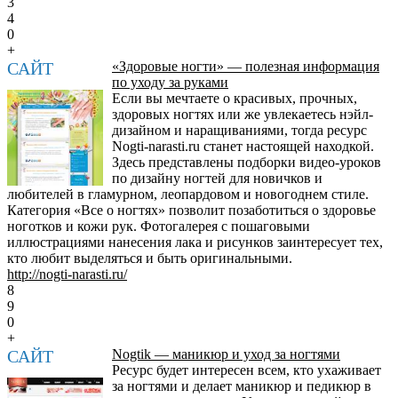
3
4
0
+
САЙТ
«Здоровые ногти» — полезная информация
по уходу за руками
Если вы мечтаете о красивых, прочных,
здоровых ногтях или же увлекаетесь нэйл-
дизайном и наращиваниями, тогда ресурс
Nogti-narasti.ru станет настоящей находкой.
Здесь представлены подборки видео-уроков
по дизайну ногтей для новичков и
любителей в гламурном, леопардовом и новогоднем стиле.
Категория «Все о ногтях» позволит позаботиться о здоровье
ноготков и кожи рук. Фотогалерея с пошаговыми
иллюстрациями нанесения лака и рисунков заинтересует тех,
кто любит выделяться и быть оригинальными.
http://nogti-narasti.ru/
8
9
0
+
САЙТ
Nogtik — маникюр и уход за ногтями
Ресурс будет интересен всем, кто ухаживает
за ногтями и делает маникюр и педикюр в