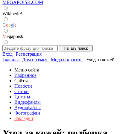
MEGAPOISK.COM
WikipediA
G
o
o
g
l
e
M
egapoisk
Вход
|
Регистрация
Главная
Дом и семья
Мода и красота
Уход за кожей
Меню сайта
Избранное
Сайты
Новости
Статьи
Цитаты
Видеофайлы
Аудиофайлы
Фотографии
Закладки
Уход за кожей: подборка