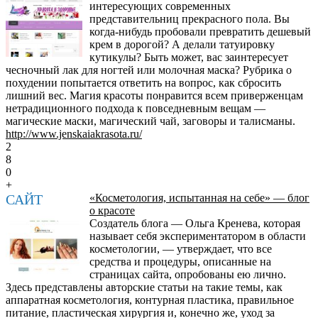
интересующих современных
представительниц прекрасного пола. Вы
когда-нибудь пробовали превратить дешевый
крем в дорогой? А делали татуировку
кутикулы? Быть может, вас заинтересует
чесночный лак для ногтей или молочная маска? Рубрика о
похудении попытается ответить на вопрос, как сбросить
лишний вес. Магия красоты понравится всем приверженцам
нетрадиционного подхода к повседневным вещам —
магические маски, магический чай, заговоры и талисманы.
http://www.jenskaiakrasota.ru/
2
8
0
+
САЙТ
«Косметология, испытанная на себе» — блог
о красоте
Создатель блога — Ольга Кренева, которая
называет себя экспериментатором в области
косметологии, — утверждает, что все
средства и процедуры, описанные на
страницах сайта, опробованы ею лично.
Здесь представлены авторские статьи на такие темы, как
аппаратная косметология, контурная пластика, правильное
питание, пластическая хирургия и, конечно же, уход за