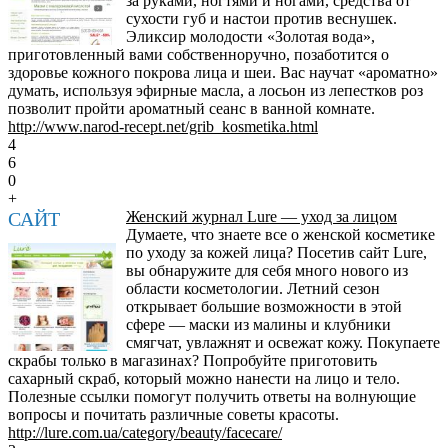
за руками, ногтями и ногами, средства от
сухости губ и настои против веснушек.
Эликсир молодости «Золотая вода»,
приготовленный вами собственноручно, позаботится о
здоровье кожного покрова лица и шеи. Вас научат «ароматно»
думать, используя эфирные масла, а лосьон из лепестков роз
позволит пройти ароматный сеанс в ванной комнате.
http://www.narod-recept.net/grib_kosmetika.html
4
6
0
+
САЙТ
Женский журнал Lure — уход за лицом
Думаете, что знаете все о женской косметике
по уходу за кожей лица? Посетив сайт Lure,
вы обнаружите для себя много нового из
области косметологии. Летний сезон
открывает большие возможности в этой
сфере — маски из малины и клубники
смягчат, увлажнят и освежат кожу. Покупаете
скрабы только в магазинах? Попробуйте приготовить
сахарный скраб, который можно нанести на лицо и тело.
Полезные ссылки помогут получить ответы на волнующие
вопросы и почитать различные советы красоты.
http://lure.com.ua/category/beauty/facecare/