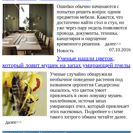
Ошибки обычно начинаются с
попытки решить вопрос одним
предметом мебели. Кажется, что
достаточно найти стол и стул, но
уже через пару недель появляются
провода, документы, техника,
канцелярия и ощущение
временного решения.
далее>>
07.10.2016
Новость
Ученые нашли цветок,
который ловит мушек на запах умирающей пчелы
Ученые случайно обнаружили
необычное поведение растения под
названием церопегия Сандерсона:
оказалось, что цветок умеет
привлекать в свою ловушку мушек-
нахлебников, источая запах
умирающих пчел, который привлекает
этих насекомых. Подробнее о схеме
такого хитрого обмана читайте далее.
далее>>