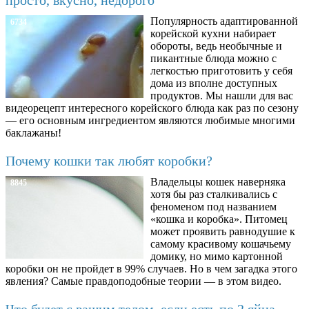
просто, вкусно, недорого
Популярность адаптированной
6734
корейской кухни набирает
обороты, ведь необычные и
пикантные блюда можно с
легкостью приготовить у себя
дома из вполне доступных
продуктов. Мы нашли для вас
видеорецепт интересного корейского блюда как раз по сезону
— его основным ингредиентом являются любимые многими
баклажаны!
Почему кошки так любят коробки?
Владельцы кошек наверняка
8845
хотя бы раз сталкивались с
феноменом под названием
«кошка и коробка». Питомец
может проявить равнодушие к
самому красивому кошачьему
домику, но мимо картонной
коробки он не пройдет в 99% случаев. Но в чем загадка этого
явления? Самые правдоподобные теории — в этом видео.