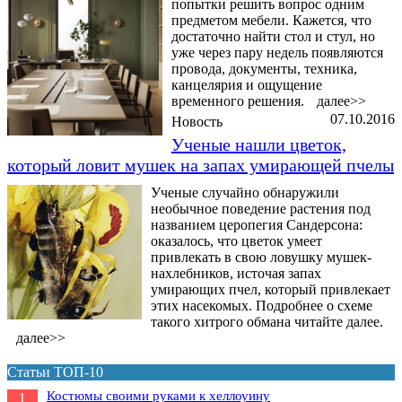
попытки решить вопрос одним
предметом мебели. Кажется, что
достаточно найти стол и стул, но
уже через пару недель появляются
провода, документы, техника,
канцелярия и ощущение
временного решения.
далее>>
07.10.2016
Новость
Ученые нашли цветок,
который ловит мушек на запах умирающей пчелы
Ученые случайно обнаружили
необычное поведение растения под
названием церопегия Сандерсона:
оказалось, что цветок умеет
привлекать в свою ловушку мушек-
нахлебников, источая запах
умирающих пчел, который привлекает
этих насекомых. Подробнее о схеме
такого хитрого обмана читайте далее.
далее>>
Статьи ТОП-10
Костюмы своими руками к хеллоуину
1