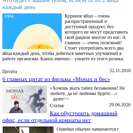
Что будет с вашим телом, если есть по 2 яйца
каждый день
Куриное яйцо – очень
17054
распространенный и
доступный продукт, без
которого не могут представить
свой рацион многие из нас. А
главное — очень полезный!
Стоит употреблять всего два
яйца каждый день, чтобы добиться заметных улучшений в
работе организма. Каких именно – узнаете из этого ролика.
22.11.2016
Цитата
6 главных цитат из фильма «Монах и бес»
«Хочешь знать тайну беззакония? Не
любите, да не любимы будете…»
далее>>
29.06.2026
Статья
Как обустроить домашний
офис, если отдельной комнаты нет
Ошибки обычно начинаются с