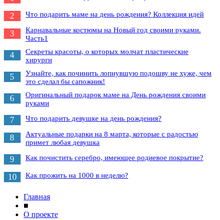
Что подарить маме на день рождения? Коллекция идей
2
Карнавальные костюмы на Новый год своими руками.
3
Часть1
Секреты красоты, о которых молчат пластические
4
хирурги
Узнайте, как починить лопнувшую подошву не хуже, чем
5
это сделал бы сапожник!
Оригинальный подарок маме на День рождения своими
6
руками
Что подарить девушке на день рождения?
7
Актуальные подарки на 8 марта, которые с радостью
8
примет любая девушка
Как почистить серебро, имеющее родиевое покрытие?
9
Как прожить на 1000 в неделю?
10
Главная
■
О проекте