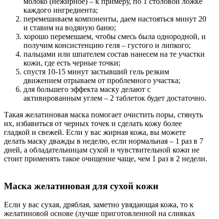
молоко (нежирное) – к примеру, по 1 столовой ложке
каждого ингредиента;
перемешиваем компоненты, даем настояться минут 20
и ставим на водяную баню;
хорошо перемешаем, чтобы смесь была однородной, и
получим консистенцию геля – густого и липкого;
пальцами или шпателем состав нанесем на те участки
кожи, где есть черные точки;
спустя 10-15 минут застывший гель резким
движением отрываем от проблемного участка;
для большего эффекта маску делают с
активированным углем – 2 таблеток будет достаточно.
Такая желатиновая маска помогает очистить поры, стянуть
их, избавиться от черных точек и сделать кожу более
гладкой и свежей. Если у вас жирная кожа, вы можете
делать маску дважды в неделю, если нормальная – 1 раз в 7
дней, а обладательницам сухой и чувствительной кожи не
стоит применять такое очищение чаще, чем 1 раз в 2 недели.
Маска желатиновая для сухой кожи
Если у вас сухая, дряблая, заметно увядающая кожа, то к
желатиновой основе (лучше приготовленной на сливках