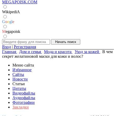
MEGAPOISK.COM
WikipediA
G
o
o
g
l
e
M
egapoisk
Вход
|
Регистрация
Главная
Дом и семья
Мода и красота
Уход за кожей
В чем
секрет желатиновой маски для кожи и волос?
Меню сайта
Избранное
Сайты
Новости
Статьи
Цитаты
Видеофайлы
Аудиофайлы
Фотографии
Закладки