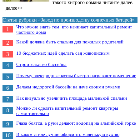
такого хитрого обмана читайте далее.
далее>>
Статьи рубрики «Завод по производству солнечных батарей»
Что нужно знать тем, кто начинает капитальный ремонт
1
частного дома
Какой должна быть спальня для пожилых родителей
2
10 бюджетных идей сделать сад живописным
3
Строительство бассейна
4
Почему электродные котлы быстро нагревают помещение
5
Делаем недорогой бассейн на даче своими руками
6
Как визуально увеличить площадь маленькой спальни
7
Можно ли сделать капитальный ремонт квартиры
8
самостоятельно
Глаза боятся, а руки делают: водопад на альпийской горке
9
В каком стиле лучше оформить маленькую кухню
10