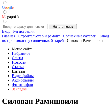
G
o
o
g
l
e
M
egapoisk
Вход
|
Регистрация
Главная
Строительство и ремонт
Солнечные батареи
Завод
по производству солнечных батарей
Силован Рамишвили
Меню сайта
Избранное
Сайты
Новости
Статьи
Цитаты
Видеофайлы
Аудиофайлы
Фотографии
Закладки
Силован Рамишвили