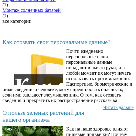
(1)
Монтаж солнечных батарей
(1)
все категории
Последние добавленные материалы
Как отозвать свои персональные данные?
Почти ежедневно
6602
персональные наши
персональные данные
попадают в чьи-то руки, и в
любой момент их могут начать
использовать противозаконно.
Паспортные, биометрические и
иные сведения о человеке, могут представлять опасность,
если ими завладеет злоумышленник. О том, как отозвать
сведения и прекратить их распространение рассказыва
Читать дальше
О пользе зеленых растений для
нашего организма
Как на наше здоровье влияют
4785
пищевые привычки? Почему