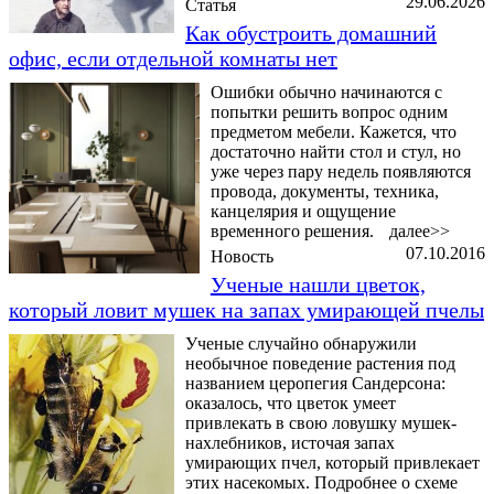
29.06.2026
Статья
Как обустроить домашний
офис, если отдельной комнаты нет
Ошибки обычно начинаются с
попытки решить вопрос одним
предметом мебели. Кажется, что
достаточно найти стол и стул, но
уже через пару недель появляются
провода, документы, техника,
канцелярия и ощущение
временного решения.
далее>>
07.10.2016
Новость
Ученые нашли цветок,
который ловит мушек на запах умирающей пчелы
Ученые случайно обнаружили
необычное поведение растения под
названием церопегия Сандерсона:
оказалось, что цветок умеет
привлекать в свою ловушку мушек-
нахлебников, источая запах
умирающих пчел, который привлекает
этих насекомых. Подробнее о схеме