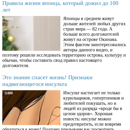
Правила жизни японца, который дожил до 100
лет
Японцы в среднем живут
10283
дольше жителей любых других
стран мира — 82 года. А
больше всего долгожителей
живут на острове Окинава.
Этим фактом заинтересовались
авторы данного видео, и
поэтому решили исследовать территорию острова, культуру и
обычаи, чтобы составить свод правил настоящего
долгожителя.
Это знание спасет жизнь! Признаки
надвигающегося инсульта
Инсульт настигает не только
11808
курильщиков, гипертоников и
любителей покушать, но и
людей из разряда «вроде бы в
целом здоров». Хорошая
новость: инсульт можно
предотвратить, если вовремя
обратиться к врачу! Поэтому призываем вас посмотреть