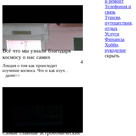
и ремонт
Телефония и
связь
Туризм,
путешествия,
отдых
Услуги
Финансы
Хобби,
Всё что мы узнали благодаря
рукоделие
скрыть
космосу о нас самих
4
Лекция о том как происходит
изучение космоса. Что и как изуч
...
далее>>
Самые главные астрономические