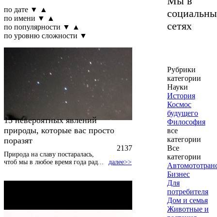
Мы в
по дате
▼
▲
социальны
по имени
▼
▲
сетях
по популярности
▼
▲
по уровню сложности
▼
Рубрики
категории
Науки
История
Космос
будущего
15 невероятных явлений
Философия
природы, которые вас просто
все
категории
поразят
2137
Все
Природа на славу постаралась,
категории
чтоб мы в любое время года рад
...
далее>>
Автомототран
Бизнес
Для
потребителя
Дом и семья
Животные и