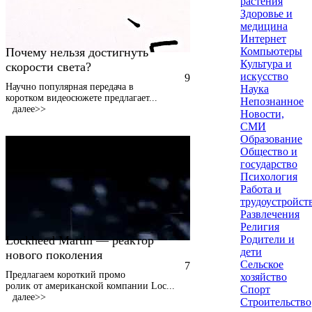
растения
Здоровье и
медицина
Интернет
Почему нельзя достигнуть
Компьютеры
Культура и
скорости света?
искусство
9
Научно популярная передача в
Наука
коротком видеосюжете предлагает
...
Непознанное
далее>>
Новости,
СМИ
Образование
Общество и
государство
Психология
Работа и
трудоустройст
Развлечения
Религия
Lockheed Martin — реактор
Родители и
дети
нового поколения
Сельское
7
Предлагаем короткий промо
хозяйство
ролик от американской компании Loc
...
Спорт
далее>>
Строительство