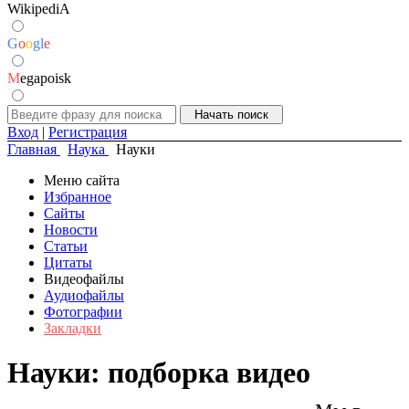
WikipediA
G
o
o
g
l
e
M
egapoisk
Вход
|
Регистрация
Главная
Наука
Науки
Меню сайта
Избранное
Сайты
Новости
Статьи
Цитаты
Видеофайлы
Аудиофайлы
Фотографии
Закладки
Науки: подборка видео