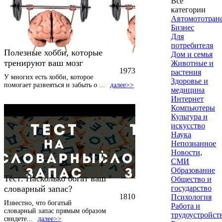
Все
категории
Автомототран
Бизнес
Для
потребителя
Полезные хобби, которые
Дом и семья
тренируют ваш мозг
Животные и
1973
растения
У многих есть хобби, которое
Здоровье и
помогает развеяться и забыть о
...
далее>>
медицина
Интернет
Компьютеры
Культура и
искусство
Наука
Непознанное
Новости,
СМИ
Образование
Тест: Насколько богат ваш
Общество и
словарный запас?
государство
1810
Психология
Известно, что богатый
Работа и
словарный запас прямым образом
трудоустройст
свидете
...
далее>>