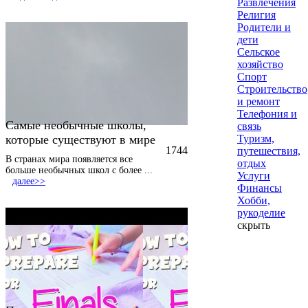
Развлечения
Религия
Родители и
дети
Сельское
хозяйство
Спорт
Строительство
и ремонт
Телефония и
Самые необычные школы,
связь
которые существуют в мире
Туризм,
1744
путешествия,
В странах мира появляется все
отдых
больше необычных школ с более
...
Услуги
далее>>
Финансы
Хобби,
рукоделие
скрыть