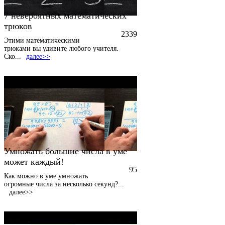
7 невероятных математических
трюков
2339
Этими математическими
трюками вы удивите любого учителя.
Ско
...
далее>>
Умножать большие числа в уме
может каждый!
95
Как можно в уме умножать
огромные числа за несколько секунд?
...
далее>>