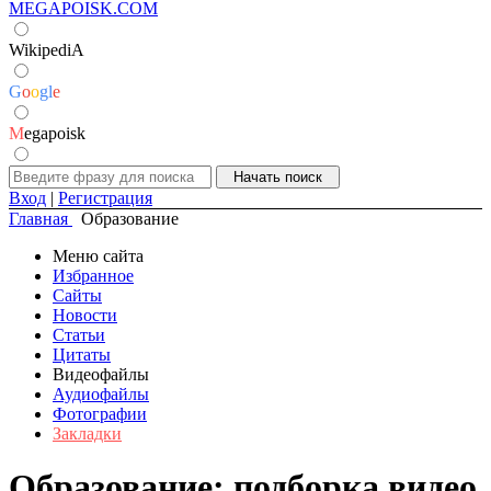
MEGAPOISK.COM
WikipediA
G
o
o
g
l
e
M
egapoisk
Вход
|
Регистрация
Главная
Образование
Меню сайта
Избранное
Сайты
Новости
Статьи
Цитаты
Видеофайлы
Аудиофайлы
Фотографии
Закладки
Образование: подборка видео