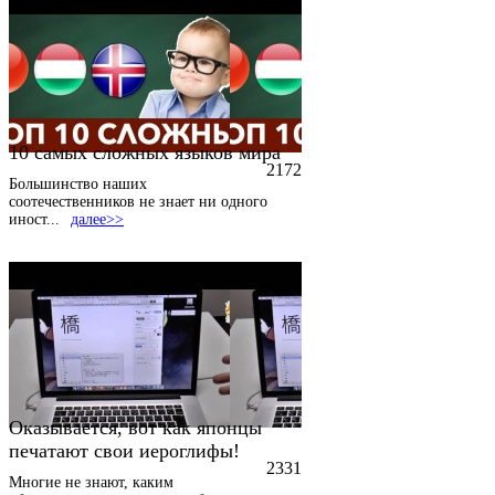
10 самых сложных языков мира
2172
Большинство наших
соотечественников не знает ни одного
иност
...
далее>>
Оказывается, вот как японцы
печатают свои иероглифы!
2331
Многие не знают, каким