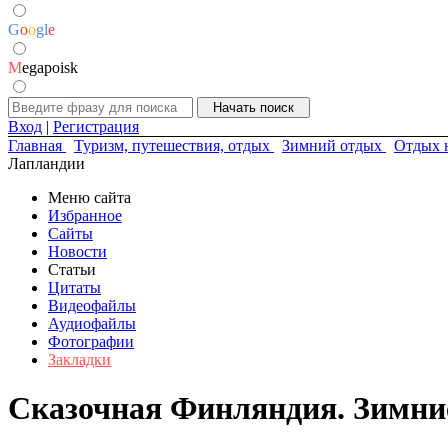
G
o
o
g
l
e
M
egapoisk
Вход
|
Регистрация
Главная
Туризм, путешествия, отдых
Зимний отдых
Отдых 
Лапландии
Меню сайта
Избранное
Сайты
Новости
Статьи
Цитаты
Видеофайлы
Аудиофайлы
Фотографии
Закладки
Сказочная Финляндия. Зимни