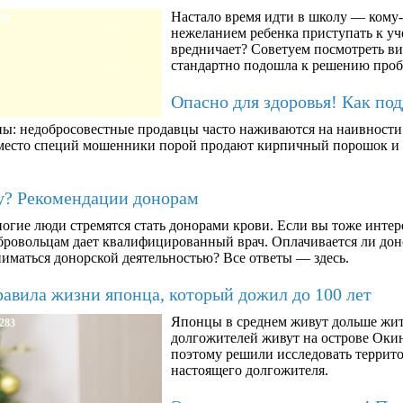
Настало время идти в школу — кому-т
80
нежеланием ребенка приступать к уче
вредничает? Советуем посмотреть ви
стандартно подошла к решению про
Опасно для здоровья! Как по
ны: недобросовестные продавцы часто наживаются на наивности п
вместо специй мошенники порой продают кирпичный порошок и к
му? Рекомендации донорам
огие люди стремятся стать донорами крови. Если вы тоже интер
бровольцам дает квалифицированный врач. Оплачивается ли дон
ниматься донорской деятельностью? Все ответы — здесь.
авила жизни японца, который дожил до 100 лет
Японцы в среднем живут дольше жит
283
долгожителей живут на острове Окин
поэтому решили исследовать террито
настоящего долгожителя.