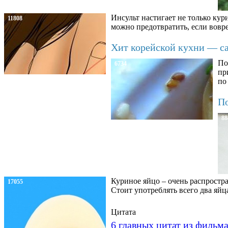
Инсульт настигает не только кур
11808
можно предотвратить, если вовре
Хит корейской кухни — сал
По
6734
пр
по
По
88
Куриное яйцо – очень распростра
17055
Стоит употреблять всего два яйц
Цитата
6 главных цитат из фильм