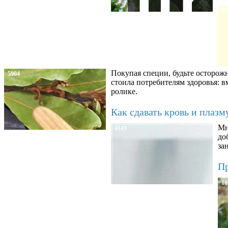
87
Покупая специи, будьте осторож
5904
стоила потребителям здоровья: 
ролике.
Как сдавать кровь и плаз
Мн
4143
до
за
Пр
10