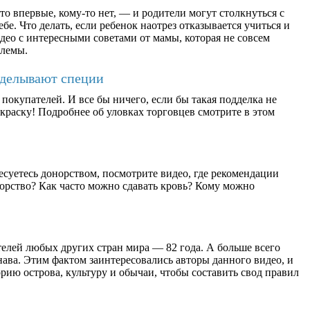
о впервые, кому-то нет, — и родители могут столкнуться с
бе. Что делать, если ребенок наотрез отказывается учиться и
део с интересными советами от мамы, которая не совсем
блемы.
дделывают специи
окупателей. И все бы ничего, если бы такая подделка не
раску! Подробнее об уловках торговцев смотрите в этом
есуетесь донорством, посмотрите видео, где рекомендации
орство? Как часто можно сдавать кровь? Кому можно
елей любых других стран мира — 82 года. А больше всего
ава. Этим фактом заинтересовались авторы данного видео, и
рию острова, культуру и обычаи, чтобы составить свод правил