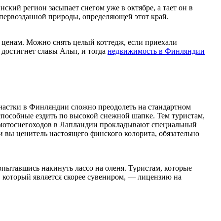
кий регион засыпает снегом уже в октябре, а тает он в
ю первозданной природы, определяющей этот край.
ценам. Можно снять целый коттедж, если приехали
 достигнет славы Альп, и тогда
недвижимость в Финляндии
участки в Финляндии сложно преодолеть на стандартном
способные ездить по высокой снежной шапке. Тем туристам,
я мотоснегоходов в Лапландии прокладывают специальный
сли вы ценитель настоящего финского колорита, обязательно
опытавшись накинуть лассо на оленя. Туристам, которые
 который является скорее сувениром, — лицензию на