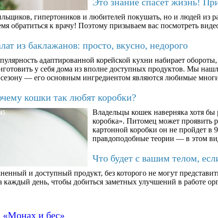
Это знание спасет жизнь! Пр
ильщиков, гипертоников и любителей покушать, но и людей из ра
мя обратиться к врачу! Поэтому призываем вас посмотреть видео
ат из баклажанов: просто, вкусно, недорого
пулярность адаптированной корейской кухни набирает обороты,
иготовить у себя дома из вполне доступных продуктов. Мы нашли
 сезону — его основным ингредиентом являются любимые мног
чему кошки так любят коробки?
Владельцы кошек наверняка хотя бы 
45
коробка». Питомец может проявить 
картонной коробки он не пройдет в 9
правдоподобные теории — в этом ви
Что будет с вашим телом, есл
ненный и доступный продукт, без которого не могут представит
а каждый день, чтобы добиться заметных улучшений в работе орг
а «Монах и бес»