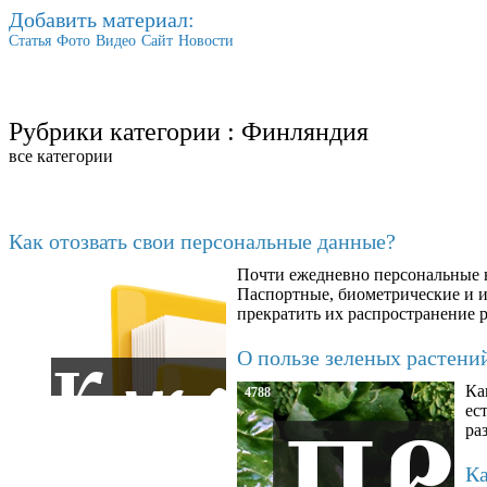
Добавить материал:
Статья
Фото
Видео
Сайт
Новости
Рубрики категории :
Финляндия
все категории
Последние добавленные
Как отозвать свои персональные данные?
Почти ежедневно персональные н
6602
Паспортные, биометрические и ин
прекратить их распространение 
О пользе зеленых растени
Ка
4788
ес
ра
Ка