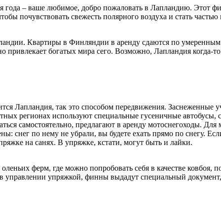
 года – ваше любимое, добро пожаловать в Лапландию. Этот финс
 чтобы почувствовать свежесть полярного воздуха и стать часть
ландии. Квартиры в Финляндии в аренду сдаются по умеренным 
о привлекает богатых мира сего. Возможно, Лапландия когда-то
ится Лапландия, так это способом передвижения. Заснеженные 
ортных регионах используют специальные гусеничные автобусы, 
аться самостоятельно, предлагают в аренду мотоснегоходы. Дл
ены: снег по нему не убрали, вы будете ехать прямо по снегу. Е
пряжке на санях. В упряжке, кстати, могут быть и лайки.
оленьих ферм, где можно попробовать себя в качестве ковбоя, п
в управлении упряжкой, финны выдадут специальный документ,