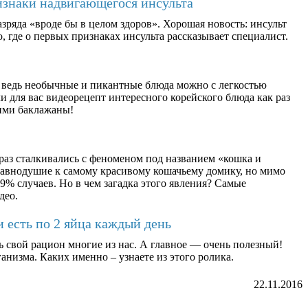
изнаки надвигающегося инсульта
зряда «вроде бы в целом здоров». Хорошая новость: инсульт
, где о первых признаках инсульта рассказывает специалист.
 ведь необычные и пикантные блюда можно с легкостью
 для вас видеорецепт интересного корейского блюда как раз
ими баклажаны!
раз сталкивались с феноменом под названием «кошка и
равнодушие к самому красивому кошачьему домику, но мимо
9% случаев. Но в чем загадка этого явления? Самые
део.
и есть по 2 яйца каждый день
ь свой рацион многие из нас. А главное — очень полезный!
анизма. Каких именно – узнаете из этого ролика.
22.11.2016