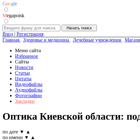
G
o
o
g
l
e
M
egapoisk
Вход
|
Регистрация
Главная
Здоровье и медицина
Лечебные учреждения
Магази
Меню сайта
Избранное
Сайты
Новости
Статьи
Цитаты
Видеофайлы
Аудиофайлы
Фотографии
Закладки
Оптика Киевской области: по
по дате
▼
▲
по имени
▼
▲