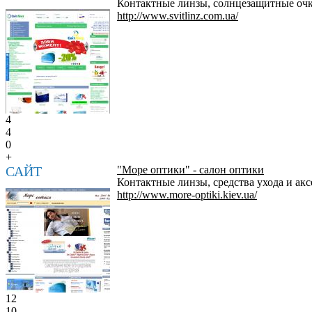
Контактные линзы, солнцезащитные очки
http://www.svitlinz.com.ua/
4
4
0
+
САЙТ
"Море оптики" - салон оптики
Контактные линзы, средства ухода и акс
http://www.more-optiki.kiev.ua/
12
10