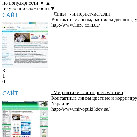
по популярности
▼
▲
по уровню сложности
▼
САЙТ
"Линза" - интернет-магазин
Контактные линзы, растворы для линз, 
http://www.linza.com.ua/
3
1
0
+
САЙТ
"Мир оптики" - интернет-магазин
Контактные линзы цветные и корригиру
Украине.
http://www.mir-optiki.kiev.ua/