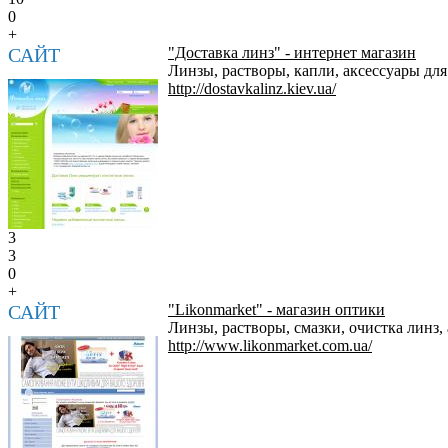
0
+
САЙТ
"Доставка линз" - интернет магазин
Линзы, растворы, капли, аксессуары для
http://dostavkalinz.kiev.ua/
3
3
0
+
САЙТ
"Likonmarket" - магазин оптики
Линзы, растворы, смазки, очистка линз,
http://www.likonmarket.com.ua/