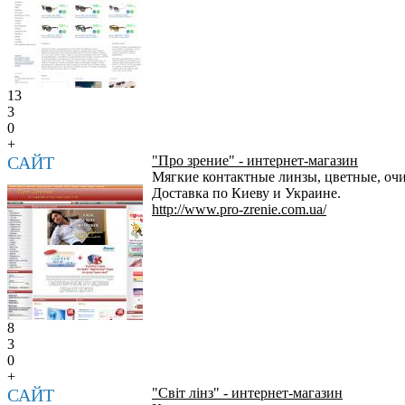
13
3
0
+
САЙТ
"Про зрение" - интернет-магазин
Мягкие контактные линзы, цветные, очи
Доставка по Киеву и Украине.
http://www.pro-zrenie.com.ua/
8
3
0
+
САЙТ
"Свiт лiнз" - интернет-магазин