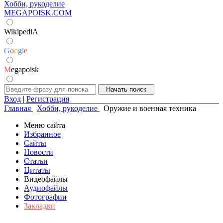
Хобби, рукоделие
MEGAPOISK.COM
WikipediA
G
o
o
g
l
e
M
egapoisk
Вход
|
Регистрация
Главная
Хобби, рукоделие
Оружие и военная техника
Меню сайта
Избранное
Сайты
Новости
Статьи
Цитаты
Видеофайлы
Аудиофайлы
Фотографии
Закладки