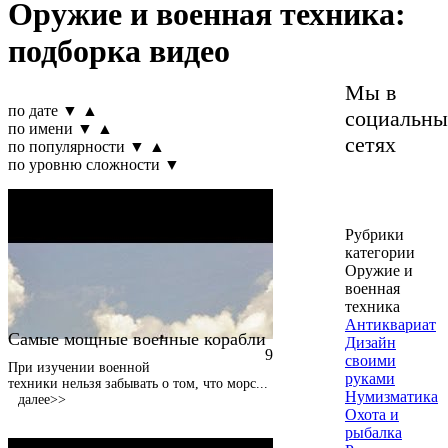
Оружие и военная техника:
подборка видео
Мы в
по дате
▼
▲
социальны
по имени
▼
▲
сетях
по популярности
▼
▲
по уровню сложности
▼
Рубрики
категории
Оружие и
военная
техника
Антиквариат
Самые мощные военные корабли
Дизайн
9
своими
При изучении военной
руками
техники нельзя забывать о том, что морс
...
Нумизматика
далее>>
Охота и
рыбалка