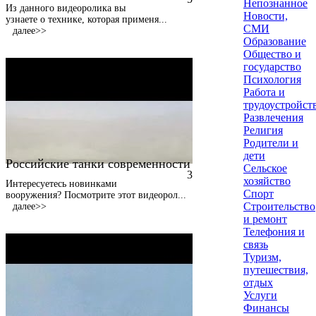
Непознанное
Из данного видеоролика вы
Новости,
узнаете о технике, которая применя
...
СМИ
далее>>
Образование
Общество и
государство
Психология
Работа и
трудоустройст
Развлечения
Религия
Родители и
дети
Российские танки современности
Сельское
3
хозяйство
Интересуетесь новинками
Спорт
вооружения? Посмотрите этот видеорол
...
Строительство
далее>>
и ремонт
Телефония и
связь
Туризм,
путешествия,
отдых
Услуги
Финансы