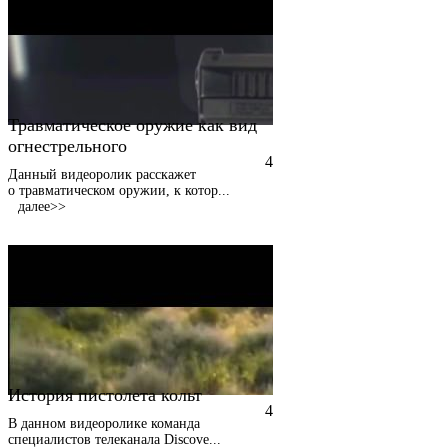
Травматическое оружие как вид
огнестрельного
4
Данный видеоролик расскажет
о травматическом оружии, к котор
...
далее>>
История пистолета кольт
4
В данном видеоролике команда
специалистов телеканала Discove
...