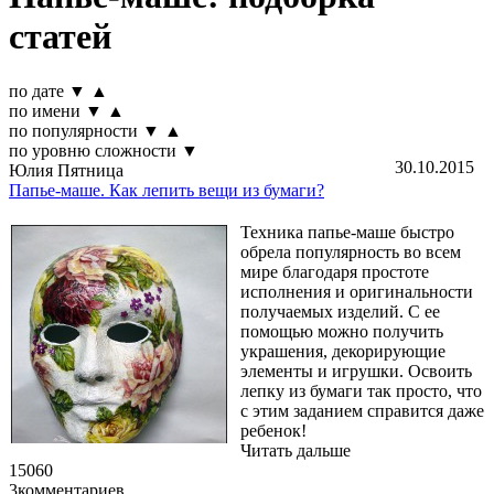
статей
по дате
▼
▲
по имени
▼
▲
по популярности
▼
▲
по уровню сложности
▼
30.10.2015
Юлия Пятница
Папье-маше. Как лепить вещи из бумаги?
Техника папье-маше быстро
обрела популярность во всем
мире благодаря простоте
исполнения и оригинальности
получаемых изделий. С ее
помощью можно получить
украшения, декорирующие
элементы и игрушки. Освоить
лепку из бумаги так просто, что
с этим заданием справится даже
ребенок!
Читать дальше
15060
3
комментариев