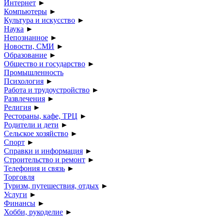
Интернет
►
Компьютеры
►
Культура и искусство
►
Наука
►
Непознанное
►
Новости, СМИ
►
Образование
►
Общество и государство
►
Промышленность
Психология
►
Работа и трудоустройство
►
Развлечения
►
Религия
►
Рестораны, кафе, ТРЦ
►
Родители и дети
►
Сельское хозяйство
►
Спорт
►
Справки и информация
►
Строительство и ремонт
►
Телефония и связь
►
Торговля
Туризм, путешествия, отдых
►
Услуги
►
Финансы
►
Хобби, рукоделие
►