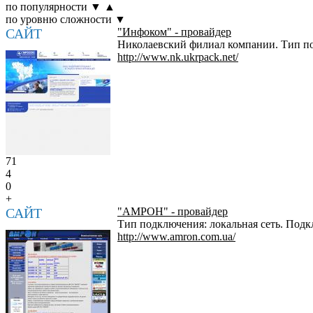
по популярности
▼
▲
по уровню сложности
▼
САЙТ
"Инфоком" - провайдер
Николаевский филиал компании. Тип под
http://www.nk.ukrpack.net/
71
4
0
+
САЙТ
"АМРОН" - провайдер
Тип подключения: локальная сеть. Подкл
http://www.amron.com.ua/