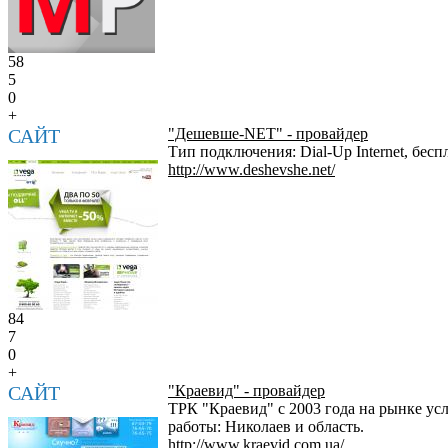
58
5
0
+
САЙТ
"Дешевше-NET" - провайдер
Тип подключения: Dial-Up Internet, бес
http://www.deshevshe.net/
84
7
0
+
САЙТ
"Краевид" - провайдер
ТРК "Краевид" с 2003 года на рынке усл
работы: Николаев и область.
http://www.kraevid.com.ua/