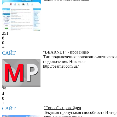
251
8
0
+
САЙТ
"BEARNET" - провайдер
Тип подключения: волоконно-оптический 
подключения: Николаев.
http://bearnet.com.ua/
75
4
0
+
САЙТ
"Трион" - провайдер
Текущая пропускная способность Интерне