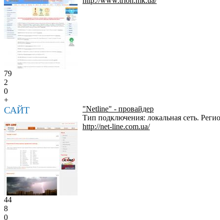
http://www.trion.mk.ua/
79
2
0
+
САЙТ
"Netline" - провайдер
Тип подключения: локальная сеть. Реги
http://net-line.com.ua/
44
8
0