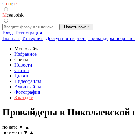
G
o
o
g
l
e
M
egapoisk
Вход
|
Регистрация
Главная
Интернет
Доступ в интернет
Провайдеры по регио
Меню сайта
Избранное
Сайты
Новости
Статьи
Цитаты
Видеофайлы
Аудиофайлы
Фотографии
Закладки
Провайдеры в Николаевской о
по дате
▼
▲
по имени
▼
▲