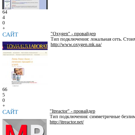
64
4
0
+
САЙТ
"Oxygen" - провайдер
Тип подключения: локальная сеть. Стоим
http://www.oxygen.mk.ua/
66
5
0
+
САЙТ
"Itreactor" - провайдер
Тип подключения: симметричные безлим
http://itreactor.net/