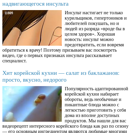
надвигающегося инсульта
Инсульт настигает не только
11809
курильщиков, гипертоников и
любителей покушать, но и
людей из разряда «вроде бы в
целом здоров». Хорошая
новость: инсульт можно
предотвратить, если вовремя
обратиться к врачу! Поэтому призываем вас посмотреть
видео, где о первых признаках инсульта рассказывает
специалист.
Хит корейской кухни — салат из баклажанов:
просто, вкусно, недорого
Популярность адаптированной
6734
корейской кухни набирает
обороты, ведь необычные и
пикантные блюда можно с
легкостью приготовить у себя
дома из вполне доступных
продуктов. Мы нашли для вас
видеорецепт интересного корейского блюда как раз по сезону
— его основным ингредиентом являются любимые многими