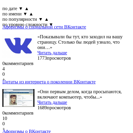
по дате
▼
▲
по имени
▼
▲
по популярности
▼
▲
по уровню сложности
▼
Афоризмы о социальной сети ВКонтакте
«Показывали бы тут, кто заходил на вашу
страницу. Столько бы людей узнало, что
они…»
Читать дальше
1773
просмотров
0
комментариев
4
0
+
Цитаты из интернета о поколении ВКонтакте
«Они первым делом, когда просыпаются,
включают компьютер, чтобы...»
Читать дальше
1689
просмотров
0
комментариев
10
0
+
Афоризмы о ВКонтакте