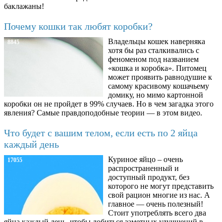
баклажаны!
Почему кошки так любят коробки?
Владельцы кошек наверняка
8845
хотя бы раз сталкивались с
феноменом под названием
«кошка и коробка». Питомец
может проявить равнодушие к
самому красивому кошачьему
домику, но мимо картонной
коробки он не пройдет в 99% случаев. Но в чем загадка этого
явления? Самые правдоподобные теории — в этом видео.
Что будет с вашим телом, если есть по 2 яйца
каждый день
Куриное яйцо – очень
17055
распространенный и
доступный продукт, без
которого не могут представить
свой рацион многие из нас. А
главное — очень полезный!
Стоит употреблять всего два
яйца каждый день, чтобы добиться заметных улучшений в