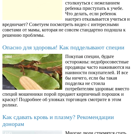
столкнуться с нежеланием
ребенка приступать к учебе.
Что делать, если ребенок
наотрез отказывается учиться и
вредничает? Советуем посмотреть видео с интересными
советами от мамы, которая не совсем стандартно подошла к
решению проблемы.
Опасно для здоровья! Как подделывают специи
Покупая специи, будьте
5904
осторожны: недобросовестные
продавцы часто наживаются на
наивности покупателей. И все
бы ничего, если бы такая
подделка не стоила
потребителям здоровья: вместо
специй мошенники порой продают кирпичный порошок и
краску! Подробнее об уловках торговцев смотрите в этом
ролике.
Как сдавать кровь и плазму? Рекомендации
донорам
Многие люди стремятся стать
4143