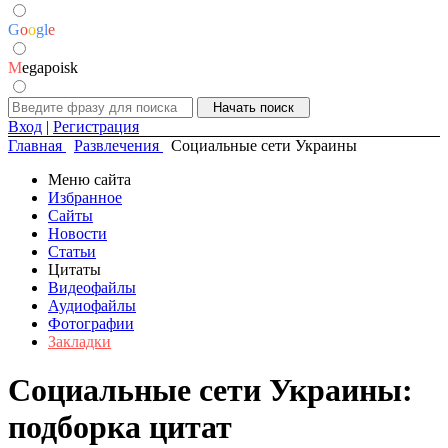
G
o
o
g
l
e
M
egapoisk
Вход
|
Регистрация
Главная
Развлечения
Социальные сети Украины
Меню сайта
Избранное
Сайты
Новости
Статьи
Цитаты
Видеофайлы
Аудиофайлы
Фотографии
Закладки
Социальные сети Украины:
подборка цитат