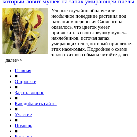
который ловит мушек на запах умирающей пчелы
Ученые случайно обнаружили
необычное поведение растения под
названием церопегия Сандерсона:
оказалось, что цветок умеет
привлекать в свою ловушку мушек-
нахлебников, источая запах
умирающих пчел, который привлекает
этих насекомых. Подробнее о схеме
такого хитрого обмана читайте далее.
далее>>
Главная
■
О проекте
■
Задать вопрос
■
Как добавить сайты
■
Участие
■
Помощь
■
Реклама