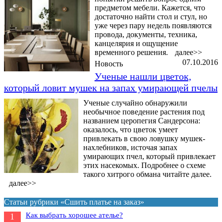
предметом мебели. Кажется, что
достаточно найти стол и стул, но
уже через пару недель появляются
провода, документы, техника,
канцелярия и ощущение
временного решения.
далее>>
07.10.2016
Новость
Ученые нашли цветок,
который ловит мушек на запах умирающей пчелы
Ученые случайно обнаружили
необычное поведение растения под
названием церопегия Сандерсона:
оказалось, что цветок умеет
привлекать в свою ловушку мушек-
нахлебников, источая запах
умирающих пчел, который привлекает
этих насекомых. Подробнее о схеме
такого хитрого обмана читайте далее.
далее>>
Статьи рубрики «Сшить платье на заказ»
Как выбрать хорошее ателье?
1