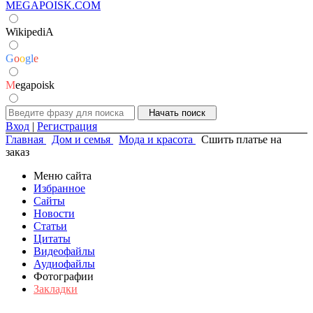
MEGAPOISK.COM
WikipediA
G
o
o
g
l
e
M
egapoisk
Вход
|
Регистрация
Главная
Дом и семья
Мода и красота
Сшить платье на
заказ
Меню сайта
Избранное
Сайты
Новости
Статьи
Цитаты
Видеофайлы
Аудиофайлы
Фотографии
Закладки