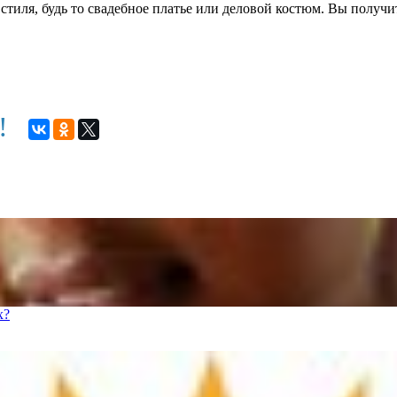
иля, будь то свадебное платье или деловой костюм. Вы получите
м!
х?