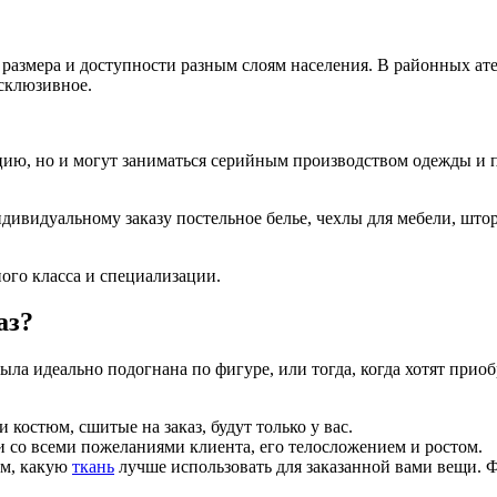
х размера и доступности разным слоям населения. В районных а
ксклюзивное.
ацию, но и могут заниматься серийным производством одежды и 
ндивидуальному заказу постельное белье, чехлы для мебели, што
ного класса и специализации.
аз?
 была идеально подогнана по фигуре, или тогда, когда хотят при
остюм, сшитые на заказ, будут только у вас.
 со всеми пожеланиями клиента, его телосложением и ростом.
ам, какую
ткань
лучше использовать для заказанной вами вещи. 