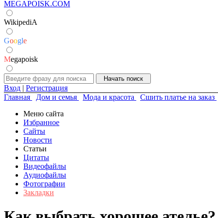
MEGAPOISK.COM
WikipediA
G
o
o
g
l
e
M
egapoisk
Вход
|
Регистрация
Главная
Дом и семья
Мода и красота
Сшить платье на заказ
Меню сайта
Избранное
Сайты
Новости
Статьи
Цитаты
Видеофайлы
Аудиофайлы
Фотографии
Закладки
Как выбрать хорошее ателье?