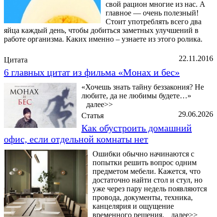
свой рацион многие из нас. А
главное — очень полезный!
Стоит употреблять всего два
яйца каждый день, чтобы добиться заметных улучшений в
работе организма. Каких именно – узнаете из этого ролика.
22.11.2016
Цитата
6 главных цитат из фильма «Монах и бес»
«Хочешь знать тайну беззакония? Не
любите, да не любимы будете…»
далее>>
29.06.2026
Статья
Как обустроить домашний
офис, если отдельной комнаты нет
Ошибки обычно начинаются с
попытки решить вопрос одним
предметом мебели. Кажется, что
достаточно найти стол и стул, но
уже через пару недель появляются
провода, документы, техника,
канцелярия и ощущение
временного решения.
далее>>