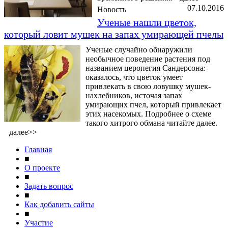
07.10.2016
Новость
Ученые нашли цветок,
который ловит мушек на запах умирающей пчелы
Ученые случайно обнаружили
необычное поведение растения под
названием церопегия Сандерсона:
оказалось, что цветок умеет
привлекать в свою ловушку мушек-
нахлебников, источая запах
умирающих пчел, который привлекает
этих насекомых. Подробнее о схеме
такого хитрого обмана читайте далее.
далее>>
Главная
■
О проекте
■
Задать вопрос
■
Как добавить сайты
■
Участие