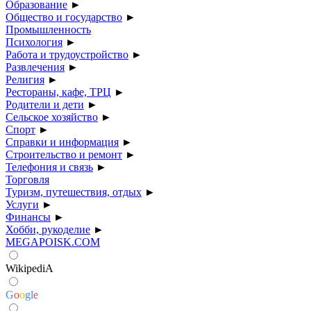
Образование
►
Общество и государство
►
Промышленность
Психология
►
Работа и трудоустройство
►
Развлечения
►
Религия
►
Рестораны, кафе, ТРЦ
►
Родители и дети
►
Сельское хозяйство
►
Спорт
►
Справки и информация
►
Строительство и ремонт
►
Телефония и связь
►
Торговля
Туризм, путешествия, отдых
►
Услуги
►
Финансы
►
Хобби, рукоделие
►
MEGAPOISK.COM
WikipediA
G
o
o
g
l
e