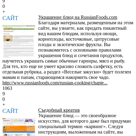
9
0
+
САЙТ
Украшение блюд на RussianFoods.com
Благодаря материалам, размещенным на этом
сайте, вы узнаете, как придать пикантный
вид вашим блюдам, используя овощи,
корнеплоды, косточковые, цитрусовые
плоды и экзотические фрукты. Вы
познакомитесь с основными правилами
украшения блюд и сочетания продуктов,
научитесь украшать самые обычные гарниры, мясо и рыбу.
Для тех, кто еще не умеет красиво сложить салфетку, есть
отдельная рубрика, а раздел «Веселые закуски» будет полезен
мамам и папам, старающимся накормить свое чадо.
http://www.russianfoods.com/russian-cooking/chapte...
1063
9
0
+
САЙТ
Съедобный креатив
Украшение блюд — это своеобразное
искусство, для которого даже был придуман
специальный термин «карвинг». Следуя
инструкциям, выложенным на сайте, вы