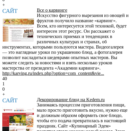
+
САЙТ
Все о карвинге
Искусство фигурного вырезания из овощей и
фруктов получило название «карвинг».
Всем, кто интересуется этой техникой, будет
интересен этот ресурс. Он расскажет о
технических приемах и тенденциях в
различных культурах и странах, об
инструментах, которыми пользуются мастера. Видеогалерея
— это наглядные уроки по украшению блюд, а фотогалерея
позволит насладиться шедеврами опытных мастеров. Вы
можете следить за новостями и взять несколько уроков
мастерства от президента «Академии карвинга».
http://karving.ru/index.php?option=com_content&vie...
40
1
0
+
САЙТ
Декорирование блюд на Kedem.ru
Занимаясь процессом приготовления пищи,
мало просто приготовить вкусно, нужно еще
и должным образом оформить свое блюдо,
чтобы его подача превратилась в настоящий
праздник. Сайт «Кулинарный Эдем»