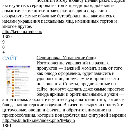
посвятил этому нюансу целый раздел. Здесь
вы научитесь сервировать стол к праздникам, добавлять
романтические нотки в завтраки для двоих, красиво
оформлять самые обычные бутерброды, познакомитесь с
идеями украшения пасхальных яиц, именинных тортов и
многое другое.
http://kedem.ru/decor/
1300
9
0
+
САЙТ
Сервировка. Украшение блюд
Изготовление украшений из разных
продуктов — важный момент, ведь от того,
как блюдо оформлено, будет зависеть и
удовольствие, получаемое в процессе его
поглощения. Советы, предложенные на
сайте, помогут сделать даже самые простые
блюда яркими и оригинальными, а ужин —
аппетитным. Заходите и учитесь украшать напитки, готовые
блюда, кондитерские изделия. В качестве сырья используйте
цитрусовые, овощи и фрукты и обратите внимание на
приспособления, которые понадобятся для фигурной вырезки
http://ae.kulichki.net/index.php?tl=layin
1861