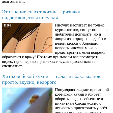
долгожителя.
Это знание спасет жизнь! Признаки
надвигающегося инсульта
Инсульт настигает не только
11808
курильщиков, гипертоников и
любителей покушать, но и
людей из разряда «вроде бы в
целом здоров». Хорошая
новость: инсульт можно
предотвратить, если вовремя
обратиться к врачу! Поэтому призываем вас посмотреть
видео, где о первых признаках инсульта рассказывает
специалист.
Хит корейской кухни — салат из баклажанов:
просто, вкусно, недорого
Популярность адаптированной
6734
корейской кухни набирает
обороты, ведь необычные и
пикантные блюда можно с
легкостью приготовить у себя
дома из вполне доступных