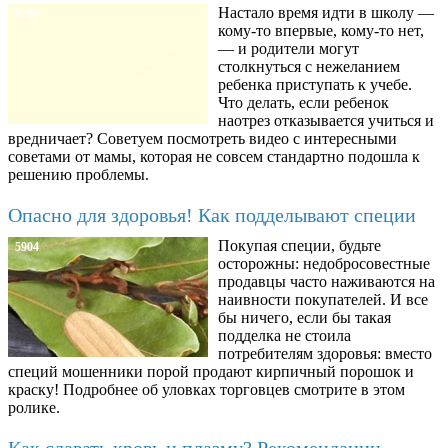
Настало время идти в школу —
8780
кому-то впервые, кому-то нет,
— и родители могут
столкнуться с нежеланием
ребенка приступать к учебе.
Что делать, если ребенок
наотрез отказывается учиться и
вредничает? Советуем посмотреть видео с интересными
советами от мамы, которая не совсем стандартно подошла к
решению проблемы.
Опасно для здоровья! Как подделывают специи
Покупая специи, будьте
5904
осторожны: недобросовестные
продавцы часто наживаются на
наивности покупателей. И все
бы ничего, если бы такая
подделка не стоила
потребителям здоровья: вместо
специй мошенники порой продают кирпичный порошок и
краску! Подробнее об уловках торговцев смотрите в этом
ролике.
Как сдавать кровь и плазму? Рекомендации