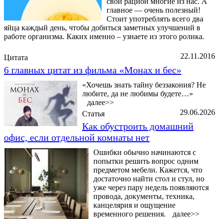
свой рацион многие из нас. А
главное — очень полезный!
Стоит употреблять всего два
яйца каждый день, чтобы добиться заметных улучшений в
работе организма. Каких именно – узнаете из этого ролика.
22.11.2016
Цитата
6 главных цитат из фильма «Монах и бес»
«Хочешь знать тайну беззакония? Не
любите, да не любимы будете…»
далее>>
29.06.2026
Статья
Как обустроить домашний
офис, если отдельной комнаты нет
Ошибки обычно начинаются с
попытки решить вопрос одним
предметом мебели. Кажется, что
достаточно найти стол и стул, но
уже через пару недель появляются
провода, документы, техника,
канцелярия и ощущение
временного решения.
далее>>