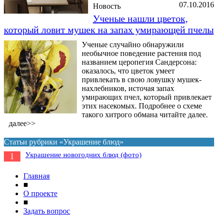
07.10.2016
Новость
Ученые нашли цветок,
который ловит мушек на запах умирающей пчелы
Ученые случайно обнаружили
необычное поведение растения под
названием церопегия Сандерсона:
оказалось, что цветок умеет
привлекать в свою ловушку мушек-
нахлебников, источая запах
умирающих пчел, который привлекает
этих насекомых. Подробнее о схеме
такого хитрого обмана читайте далее.
далее>>
Статьи рубрики «Украшение блюд»
Украшение новогодних блюд (фото)
1
Главная
■
О проекте
■
Задать вопрос