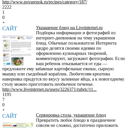
http://www.povarenok.ru/recipes/category/187/
2222
1
0
+
САЙТ
Украшение блюд на Liveinternet.ru
Подборка информации и фотографий из
интернет-дневников на тему украшения
блюд. Обычные пользователи Интернета
щедро делятся своими идеями по
оформлению кулинарных творений,
комментируют, загружают фотографии. Если
ваш ребенок отказывается от еды —
предложите ему забавные картофельные ежики, сырную
мышку или съедобный кораблик. Любителям креатива
наверняка придутся по вкусу заливные яйца, а к новогоднему
столу можно приготовить необычное печенье.
http://www.liveinternet.ru/users/3226371/rubric/11...
1195
7
0
+
САЙТ
Сервировка стола, украшение блюд
Превратить любое блюдо в праздничное
совсем не сложно, достаточно приложить