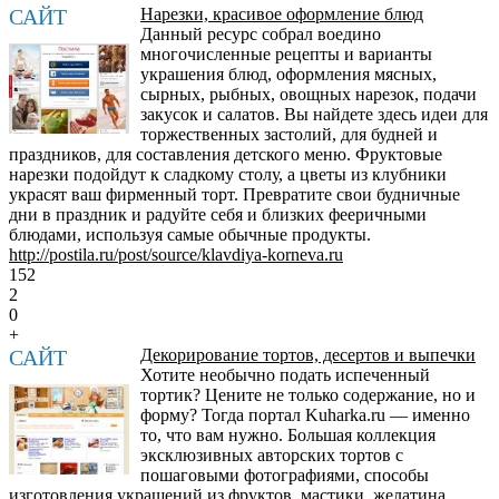
САЙТ
Нарезки, красивое оформление блюд
Данный ресурс собрал воедино
многочисленные рецепты и варианты
украшения блюд, оформления мясных,
сырных, рыбных, овощных нарезок, подачи
закусок и салатов. Вы найдете здесь идеи для
торжественных застолий, для будней и
праздников, для составления детского меню. Фруктовые
нарезки подойдут к сладкому столу, а цветы из клубники
украсят ваш фирменный торт. Превратите свои будничные
дни в праздник и радуйте себя и близких фееричными
блюдами, используя самые обычные продукты.
http://postila.ru/post/source/klavdiya-korneva.ru
152
2
0
+
САЙТ
Декорирование тортов, десертов и выпечки
Хотите необычно подать испеченный
тортик? Цените не только содержание, но и
форму? Тогда портал Kuharka.ru — именно
то, что вам нужно. Большая коллекция
эксклюзивных авторских тортов с
пошаговыми фотографиями, способы
изготовления украшений из фруктов, мастики, желатина,