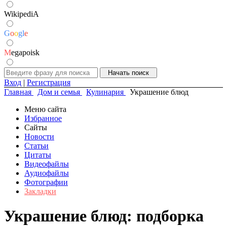
WikipediA
G
o
o
g
l
e
M
egapoisk
Вход
|
Регистрация
Главная
Дом и семья
Кулинария
Украшение блюд
Меню сайта
Избранное
Сайты
Новости
Статьи
Цитаты
Видеофайлы
Аудиофайлы
Фотографии
Закладки
Украшение блюд: подборка