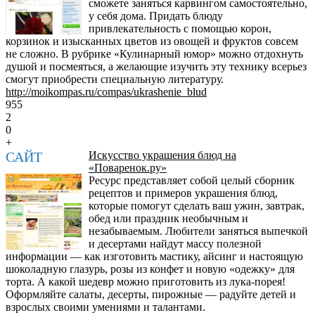
сможете заняться карвингом самостоятельно,
у себя дома. Придать блюду
привлекательность с помощью корон,
корзинок и изысканных цветов из овощей и фруктов совсем
не сложно. В рубрике «Кулинарный юмор» можно отдохнуть
душой и посмеяться, а желающие изучить эту технику всерьез
смогут приобрести специальную литературу.
http://moikompas.ru/compas/ukrashenie_blud
955
2
0
+
САЙТ
Искусство украшения блюд на
«Поваренок.ру»
Ресурс представляет собой целый сборник
рецептов и примеров украшения блюд,
которые помогут сделать ваш ужин, завтрак,
обед или праздник необычным и
незабываемым. Любители заняться выпечкой
и десертами найдут массу полезной
информации — как изготовить мастику, айсинг и настоящую
шоколадную глазурь, розы из конфет и новую «одежку» для
торта. А какой шедевр можно приготовить из лука-порея!
Оформляйте салаты, десерты, пирожные — радуйте детей и
взрослых своими умениями и талантами.