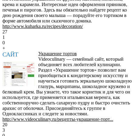
крема и карамели. Интересные идеи оформления пряников,
печенья и пирогов. Здесь вы обязательно найдете рецепт ко
дню рождения своего малыша — порадуйте его тортиком в
форме автомобиля или сказочного домика.
http://www.kuharka.ru/recipes/decoration/
27
1
0
+
САЙТ
Украшение тортов
Videoculinary — семейный сайт, который
объединяет всех любителей кулинарии.
Раздел «Украшение тортов» позволит вам
приобщиться к кондитерскому искусству и
научиться готовить зеркальную шоколадную
глазурь, марципаны, шоколадное кружево и
белковый крем. Вы узнаете, что такое корнетик и для чего он
используется, где применяется итальянская меренга, как
собственноручно сделать сахарную пудру и быстро очистить
арахис от оболочки. Присоединяйтесь к группе в
Одноклассниках и следите за новостями.
http://www.videoculinary.ru/рецепты-украшение-торт...
20
3
0