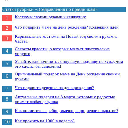
Статьи рубрики «Поздравления по праздникам»
Костюмы своими руками к хеллоуину
1
Что подарить маме на день рождения? Коллекция идей
2
Карнавальные костюмы на Новый год своими руками.
3
Часть1
Секреты красоты, о которых молчат пластические
4
хирурги
Узнайте, как починить лопнувшую подошву не хуже, чем
5
это сделал бы сапожник!
Оригинальный подарок маме на День рождения своими
6
руками
Что подарить девушке на день рождения?
7
Актуальные подарки на 8 марта, которые с радостью
8
примет любая девушка
Как почистить серебро, имеющее родиевое покрытие?
9
Как прожить на 1000 в неделю?
10