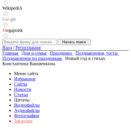
WikipediA
G
o
o
g
l
e
M
egapoisk
Вход
|
Регистрация
Главная
Дом и семья
Праздники
Поздравления, тосты
Поздравления по праздникам
Новый год в стихах
Константина Ваншенкина
Меню сайта
Избранное
Сайты
Новости
Статьи
Цитаты
Видеофайлы
Аудиофайлы
Фотографии
Закладки