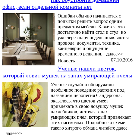
офис, если отдельной комнаты нет
Ошибки обычно начинаются с
попытки решить вопрос одним
предметом мебели. Кажется, что
достаточно найти стол и стул, но
уже через пару недель появляются
провода, документы, техника,
канцелярия и ощущение
временного решения.
далее>>
07.10.2016
Новость
Ученые нашли цветок,
который ловит мушек на запах умирающей пчелы
Ученые случайно обнаружили
необычное поведение растения под
названием церопегия Сандерсона:
оказалось, что цветок умеет
привлекать в свою ловушку мушек-
нахлебников, источая запах
умирающих пчел, который привлекает
этих насекомых. Подробнее о схеме
такого хитрого обмана читайте далее.
далее>>