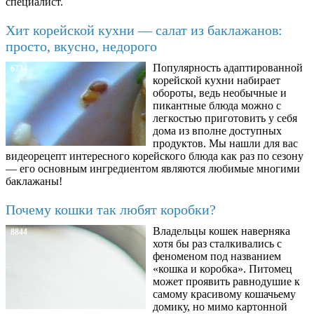
специалист.
Хит корейской кухни — салат из баклажанов:
просто, вкусно, недорого
Популярность адаптированной
6734
корейской кухни набирает
обороты, ведь необычные и
пикантные блюда можно с
легкостью приготовить у себя
дома из вполне доступных
продуктов. Мы нашли для вас
видеорецепт интересного корейского блюда как раз по сезону
— его основным ингредиентом являются любимые многими
баклажаны!
Почему кошки так любят коробки?
Владельцы кошек наверняка
8844
хотя бы раз сталкивались с
феноменом под названием
«кошка и коробка». Питомец
может проявить равнодушие к
самому красивому кошачьему
домику, но мимо картонной