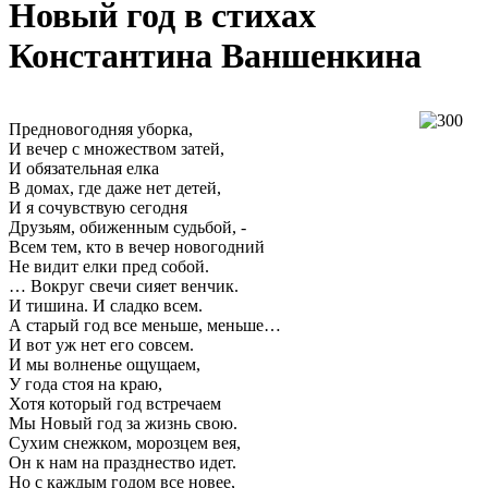
Новый год в стихах
Константина Ваншенкина
Предновогодняя уборка,
И вечер с множеством затей,
И обязательная елка
В домах, где даже нет детей,
И я сочувствую сегодня
Друзьям, обиженным судьбой, -
Всем тем, кто в вечер новогодний
Не видит елки пред собой.
… Вокруг свечи сияет венчик.
И тишина. И сладко всем.
А старый год все меньше, меньше…
И вот уж нет его совсем.
И мы волненье ощущаем,
У года стоя на краю,
Хотя который год встречаем
Мы Новый год за жизнь свою.
Сухим снежком, морозцем вея,
Он к нам на празднество идет.
Но с каждым годом все новее,