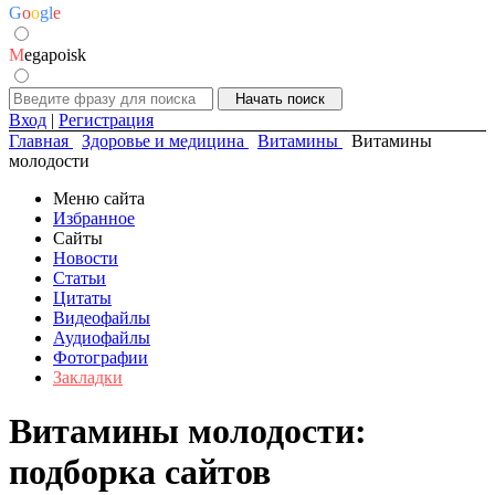
G
o
o
g
l
e
M
egapoisk
Вход
|
Регистрация
Главная
Здоровье и медицина
Витамины
Витамины
молодости
Меню сайта
Избранное
Сайты
Новости
Статьи
Цитаты
Видеофайлы
Аудиофайлы
Фотографии
Закладки
Витамины молодости:
подборка сайтов