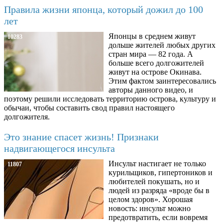
Правила жизни японца, который дожил до 100
лет
Японцы в среднем живут
10283
дольше жителей любых других
стран мира — 82 года. А
больше всего долгожителей
живут на острове Окинава.
Этим фактом заинтересовались
авторы данного видео, и
поэтому решили исследовать территорию острова, культуру и
обычаи, чтобы составить свод правил настоящего
долгожителя.
Это знание спасет жизнь! Признаки
надвигающегося инсульта
Инсульт настигает не только
11807
курильщиков, гипертоников и
любителей покушать, но и
людей из разряда «вроде бы в
целом здоров». Хорошая
новость: инсульт можно
предотвратить, если вовремя