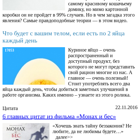
самому красивому кошачьему
домику, но мимо картонной
коробки он не пройдет в 99% случаев. Но в чем загадка этого
явления? Самые правдоподобные теории — в этом видео.
Что будет с вашим телом, если есть по 2 яйца
каждый день
Куриное яйцо – очень
17053
распространенный и
доступный продукт, без
которого не могут представить
свой рацион многие из нас. А
главное — очень полезный!
Стоит употреблять всего два
яйца каждый день, чтобы добиться заметных улучшений в
работе организма. Каких именно – узнаете из этого ролика.
22.11.2016
Цитата
6 главных цитат из фильма «Монах и бес»
«Хочешь знать тайну беззакония? Не
любите, да не любимы будете…»
далее>>