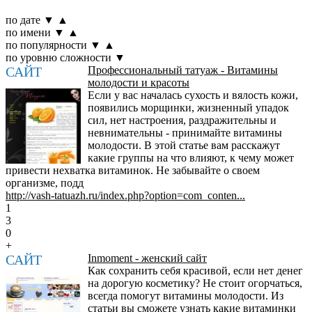
по дате
▼
▲
по имени
▼
▲
по популярности
▼
▲
по уровню сложности
▼
САЙТ
Профессиональный татуаж - Витамины
молодости и красоты
Если у вас началась сухость и вялость кожи,
появились морщинки, жизненный упадок
сил, нет настроения, раздражительны и
невнимательны - принимайте витамины
молодости. В этой статье вам расскажут
какие группы на что влияют, к чему может
привести нехватка витаминок. Не забывайте о своем
организме, подд
http://vash-tatuazh.ru/index.php?option=com_conten...
1
3
0
+
САЙТ
Inmoment - женский сайт
Как сохранить себя красивой, если нет денег
на дорогую косметику? Не стоит огорчаться,
всегда помогут витамины молодости. Из
статьи вы сможете узнать какие витаминки