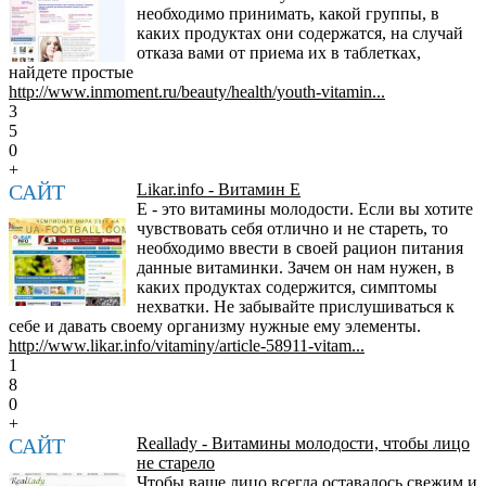
необходимо принимать, какой группы, в
каких продуктах они содержатся, на случай
отказа вами от приема их в таблетках,
найдете простые
http://www.inmoment.ru/beauty/health/youth-vitamin...
3
5
0
+
САЙТ
Likar.info - Витамин Е
Е - это витамины молодости. Если вы хотите
чувствовать себя отлично и не стареть, то
необходимо ввести в своей рацион питания
данные витаминки. Зачем он нам нужен, в
каких продуктах содержится, симптомы
нехватки. Не забывайте прислушиваться к
себе и давать своему организму нужные ему элементы.
http://www.likar.info/vitaminy/article-58911-vitam...
1
8
0
+
САЙТ
Reallady - Витамины молодости, чтобы лицо
не старело
Чтобы ваше лицо всегда оставалось свежим и