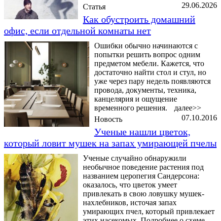
29.06.2026
Статья
Как обустроить домашний
офис, если отдельной комнаты нет
Ошибки обычно начинаются с
попытки решить вопрос одним
предметом мебели. Кажется, что
достаточно найти стол и стул, но
уже через пару недель появляются
провода, документы, техника,
канцелярия и ощущение
временного решения.
далее>>
07.10.2016
Новость
Ученые нашли цветок,
который ловит мушек на запах умирающей пчелы
Ученые случайно обнаружили
необычное поведение растения под
названием церопегия Сандерсона:
оказалось, что цветок умеет
привлекать в свою ловушку мушек-
нахлебников, источая запах
умирающих пчел, который привлекает
этих насекомых. Подробнее о схеме