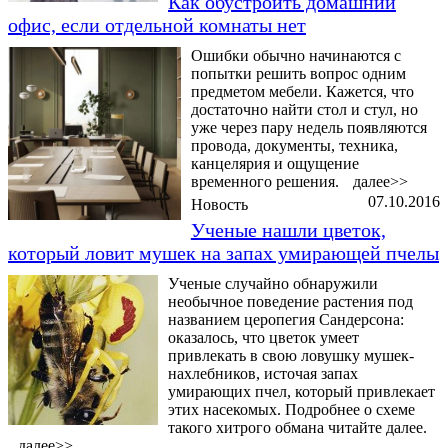
Как обустроить домашний
офис, если отдельной комнаты нет
Ошибки обычно начинаются с
попытки решить вопрос одним
предметом мебели. Кажется, что
достаточно найти стол и стул, но
уже через пару недель появляются
провода, документы, техника,
канцелярия и ощущение
временного решения.
далее>>
07.10.2016
Новость
Ученые нашли цветок,
который ловит мушек на запах умирающей пчелы
Ученые случайно обнаружили
необычное поведение растения под
названием церопегия Сандерсона:
оказалось, что цветок умеет
привлекать в свою ловушку мушек-
нахлебников, источая запах
умирающих пчел, который привлекает
этих насекомых. Подробнее о схеме
такого хитрого обмана читайте далее.
далее>>