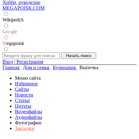
Хобби, рукоделие
MEGAPOISK.COM
WikipediA
G
o
o
g
l
e
M
egapoisk
Вход
|
Регистрация
Главная
Дом и семья
Кулинария
Выпечка
Меню сайта
Избранное
Сайты
Новости
Статьи
Цитаты
Видеофайлы
Аудиофайлы
Фотографии
Закладки