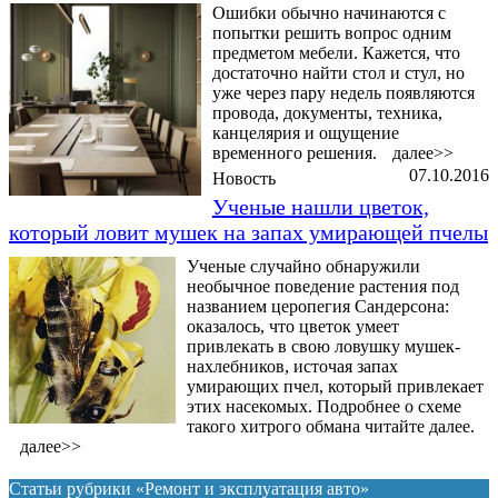
Ошибки обычно начинаются с
попытки решить вопрос одним
предметом мебели. Кажется, что
достаточно найти стол и стул, но
уже через пару недель появляются
провода, документы, техника,
канцелярия и ощущение
временного решения.
далее>>
07.10.2016
Новость
Ученые нашли цветок,
который ловит мушек на запах умирающей пчелы
Ученые случайно обнаружили
необычное поведение растения под
названием церопегия Сандерсона:
оказалось, что цветок умеет
привлекать в свою ловушку мушек-
нахлебников, источая запах
умирающих пчел, который привлекает
этих насекомых. Подробнее о схеме
такого хитрого обмана читайте далее.
далее>>
Статьи рубрики «Ремонт и эксплуатация авто»