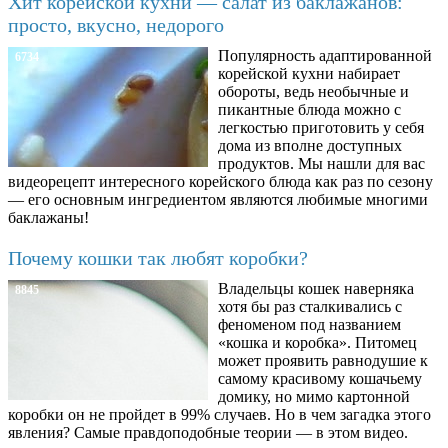
Хит корейской кухни — салат из баклажанов:
просто, вкусно, недорого
Популярность адаптированной
6734
корейской кухни набирает
обороты, ведь необычные и
пикантные блюда можно с
легкостью приготовить у себя
дома из вполне доступных
продуктов. Мы нашли для вас
видеорецепт интересного корейского блюда как раз по сезону
— его основным ингредиентом являются любимые многими
баклажаны!
Почему кошки так любят коробки?
Владельцы кошек наверняка
8845
хотя бы раз сталкивались с
феноменом под названием
«кошка и коробка». Питомец
может проявить равнодушие к
самому красивому кошачьему
домику, но мимо картонной
коробки он не пройдет в 99% случаев. Но в чем загадка этого
явления? Самые правдоподобные теории — в этом видео.