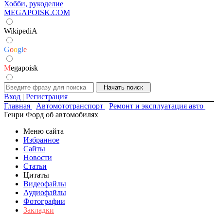
Хобби, рукоделие
MEGAPOISK.COM
WikipediA
G
o
o
g
l
e
M
egapoisk
Вход
|
Регистрация
Главная
Автомототранспорт
Ремонт и эксплуатация авто
Генри Форд об автомобилях
Меню сайта
Избранное
Сайты
Новости
Статьи
Цитаты
Видеофайлы
Аудиофайлы
Фотографии
Закладки