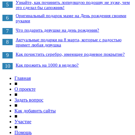
Узнайте, как починить лопнувшую подошву не хуже, чем
5
это сделал бы сапожник!
Оригинальный подарок маме на День рождения своими
6
руками
Что подарить девушке на день рождения?
7
Актуальные подарки на 8 марта, которые с радостью
8
примет любая девушка
Как почистить серебро, имеющее родиевое покрытие?
9
Как прожить на 1000 в неделю?
10
Главная
■
О проекте
■
Задать вопрос
■
Как добавить сайты
■
Участие
■
Помощь