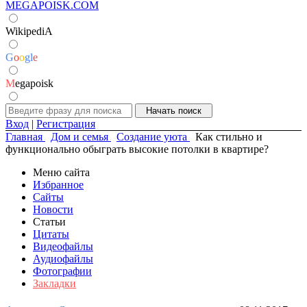
MEGAPOISK.COM
WikipediA
G
o
o
g
l
e
M
egapoisk
Вход
|
Регистрация
Главная
Дом и семья
Создание уюта
Как стильно и
функционально обыграть высокие потолки в квартире?
Меню сайта
Избранное
Сайты
Новости
Статьи
Цитаты
Видеофайлы
Аудиофайлы
Фотографии
Закладки