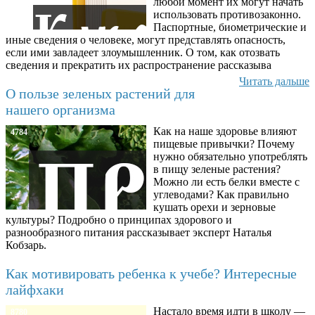
любой момент их могут начать
использовать противозаконно.
Паспортные, биометрические и
иные сведения о человеке, могут представлять опасность,
если ими завладеет злоумышленник. О том, как отозвать
сведения и прекратить их распространение рассказыва
Читать дальше
О пользе зеленых растений для
нашего организма
Как на наше здоровье влияют
4784
пищевые привычки? Почему
нужно обязательно употреблять
в пищу зеленые растения?
Можно ли есть белки вместе с
углеводами? Как правильно
кушать орехи и зерновые
культуры? Подробно о принципах здорового и
разнообразного питания рассказывает эксперт Наталья
Кобзарь.
Как мотивировать ребенка к учебе? Интересные
лайфхаки
Настало время идти в школу —
8780