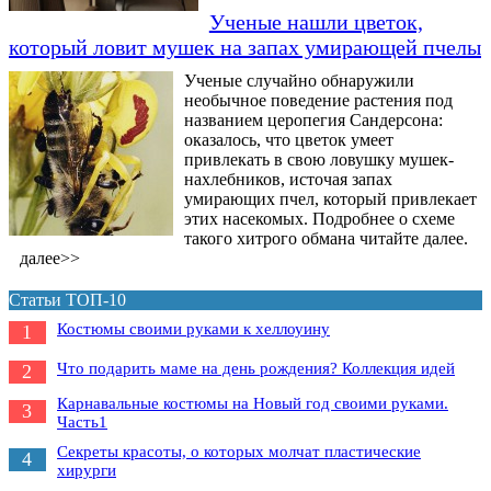
Ученые нашли цветок,
который ловит мушек на запах умирающей пчелы
Ученые случайно обнаружили
необычное поведение растения под
названием церопегия Сандерсона:
оказалось, что цветок умеет
привлекать в свою ловушку мушек-
нахлебников, источая запах
умирающих пчел, который привлекает
этих насекомых. Подробнее о схеме
такого хитрого обмана читайте далее.
далее>>
Статьи ТОП-10
Костюмы своими руками к хеллоуину
1
Что подарить маме на день рождения? Коллекция идей
2
Карнавальные костюмы на Новый год своими руками.
3
Часть1
Секреты красоты, о которых молчат пластические
4
хирурги