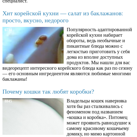
специалист.
Хит корейской кухни — салат из баклажанов:
просто, вкусно, недорого
Популярность адаптированной
6734
корейской кухни набирает
обороты, ведь необычные и
пикантные блюда можно с
легкостью приготовить у себя
дома из вполне доступных
продуктов. Мы нашли для вас
видеорецепт интересного корейского блюда как раз по сезону
— его основным ингредиентом являются любимые многими
баклажаны!
Почему кошки так любят коробки?
Владельцы кошек наверняка
8845
хотя бы раз сталкивались с
феноменом под названием
«кошка и коробка». Питомец
может проявить равнодушие к
самому красивому кошачьему
домику, но мимо картонной