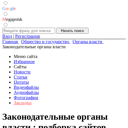
G
o
o
g
l
e
M
egapoisk
Вход
|
Регистрация
Главная
Общество и государство
Органы власти
Законодательные органы власти
Меню сайта
Избранное
Сайты
Новости
Статьи
Цитаты
Видеофайлы
Аудиофайлы
Фотографии
Закладки
Законодательные органы
власти : подборка сайтов