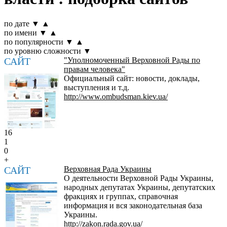
по дате
▼
▲
по имени
▼
▲
по популярности
▼
▲
по уровню сложности
▼
САЙТ
"Уполномоченный Верховной Рады по
правам человека"
Официальный сайт: новости, доклады,
выступления и т.д.
http://www.ombudsman.kiev.ua/
16
1
0
+
САЙТ
Верховная Рада Украины
О деятельности Верховной Рады Украины,
народных депутатах Украины, депутатских
фракциях и группах, справочная
информация и вся законодательная база
Украины.
http://zakon.rada.gov.ua/