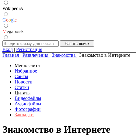
WikipediA
G
o
o
g
l
e
M
egapoisk
Вход
|
Регистрация
Главная
Развлечения
Знакомства
Знакомство в Интернете
Меню сайта
Избранное
Сайты
Новости
Статьи
Цитаты
Видеофайлы
Аудиофайлы
Фотографии
Закладки
Знакомство в Интернете