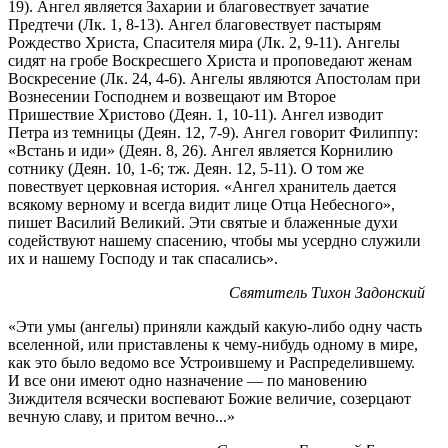
19). Ангел является Захарии и благовествует зачатие
Предтечи (Лк. 1, 8-13). Ангел благовествует пастырям
Рождество Христа, Спасителя мира (Лк. 2, 9-11). Ангелы
сидят на гробе Воскресшего Христа и проповедают женам
Воскресение (Лк. 24, 4-6). Ангелы являются Апостолам при
Вознесении Господнем и возвещают им Второе
Пришествие Христово (Деян. 1, 10-11). Ангел изводит
Петра из темницы (Деян. 12, 7-9). Ангел говорит Филиппу:
«Встань и иди» (Деян. 8, 26). Ангел является Корнилию
сотнику (Деян. 10, 1-6; тж. Деян. 12, 5-11). О том же
повествует церковная история. «Ангел хранитель дается
всякому верному и всегда видит лице Отца Небесного»,
пишет Василий Великий. Эти святые и блаженные духи
содействуют нашему спасению, чтобы мы усердно служили
их и нашему Господу и так спасались».
Святитель Тихон Задонский
«Эти умы (ангелы) приняли каждый какую-либо одну часть
вселенной, или приставлены к чему-нибудь одному в мире,
как это было ведомо все Устроившему и Распределившему.
И все они имеют одно назначение — по мановению
Зиждителя всячески воспевают Божие величие, созерцают
вечную славу, и притом вечно...»