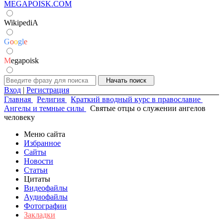
MEGAPOISK.COM
WikipediA
G
o
o
g
l
e
M
egapoisk
Вход
|
Регистрация
Главная
Религия
Краткий вводный курс в православие
Ангелы и темные силы
Святые отцы о служении ангелов
человеку
Меню сайта
Избранное
Сайты
Новости
Статьи
Цитаты
Видеофайлы
Аудиофайлы
Фотографии
Закладки