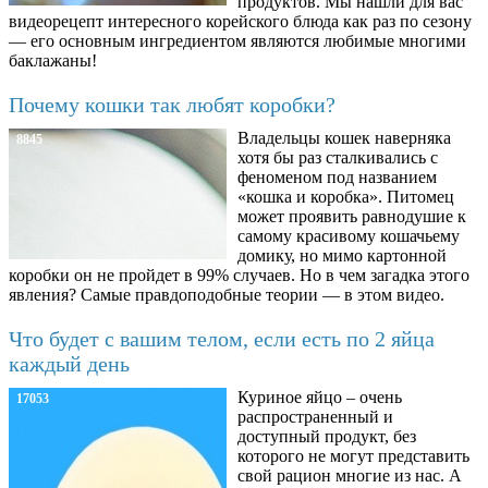
продуктов. Мы нашли для вас
видеорецепт интересного корейского блюда как раз по сезону
— его основным ингредиентом являются любимые многими
баклажаны!
Почему кошки так любят коробки?
Владельцы кошек наверняка
8845
хотя бы раз сталкивались с
феноменом под названием
«кошка и коробка». Питомец
может проявить равнодушие к
самому красивому кошачьему
домику, но мимо картонной
коробки он не пройдет в 99% случаев. Но в чем загадка этого
явления? Самые правдоподобные теории — в этом видео.
Что будет с вашим телом, если есть по 2 яйца
каждый день
Куриное яйцо – очень
17053
распространенный и
доступный продукт, без
которого не могут представить
свой рацион многие из нас. А