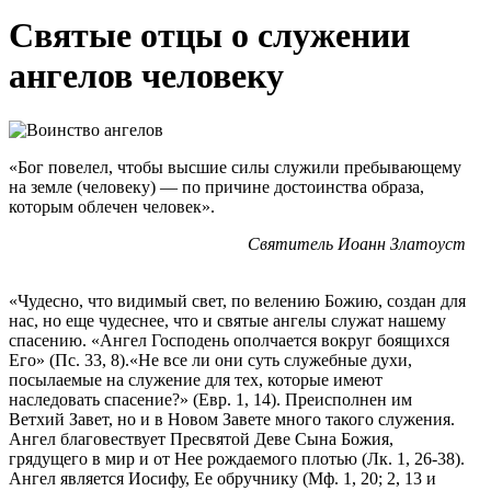
Святые отцы о служении
ангелов человеку
«Бог повелел, чтобы высшие силы служили пребывающему
на земле (человеку) — по причине достоинства образа,
которым облечен человек».
Святитель Иоанн Златоуст
«Чудесно, что видимый свет, по велению Божию, создан для
нас, но еще чудеснее, что и святые ангелы служат нашему
спасению. «Ангел Господень ополчается вокруг боящихся
Его» (Пс. 33, 8).«Не все ли они суть служебные духи,
посылаемые на служение для тех, которые имеют
наследовать спасение?» (Евр. 1, 14). Преисполнен им
Ветхий Завет, но и в Новом Завете много такого служения.
Ангел благовествует Пресвятой Деве Сына Божия,
грядущего в мир и от Нее рождаемого плотью (Лк. 1, 26-38).
Ангел является Иосифу, Ее обручнику (Мф. 1, 20; 2, 13 и