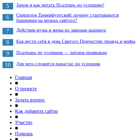
Зачем и как читать Псалтирь по усопшим?
5
Спиридон Тримифунтский: почему стаптываются
6
башмачки на мощах святого?
Действия мужа и жены по законам шариата
7
Как вести себя в день Святого Причастия: правда и мифы
8
Псалтырь по усопшим — читаем правильно
9
Для чего служится парастас по усопшим
10
Главная
■
О проекте
■
Задать вопрос
■
Как добавить сайты
■
Участие
■
Помощь
■