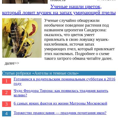
Ученые нашли цветок,
который ловит мушек на запах умирающей пчелы
Ученые случайно обнаружили
необычное поведение растения под
названием церопегия Сандерсона:
оказалось, что цветок умеет
привлекать в свою ловушку мушек-
нахлебников, источая запах
умирающих пчел, который привлекает
этих насекомых. Подробнее о схеме
такого хитрого обмана читайте далее.
далее>>
Статьи рубрики «Ангелы и темные силы»
Готовимся к родительским поминальным субботам в 2016
1
году
Чудо Феодора Тирона: как появилась традиция варить
2
коливо?
6 самых ярких фактов из жизни Матроны Московской
3
Торжество православия — праздник почитания икон?
4