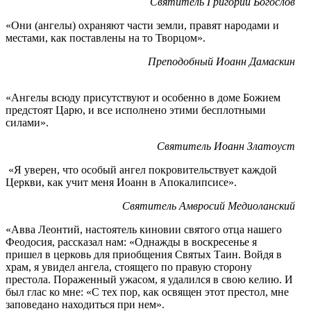
Святитель Григорий Богослов
«Они (ангелы) охраняют части земли, правят народами и
местами, как поставлены на то Творцом».
Преподобный Иоанн Дамаскин
«Ангелы всюду присутствуют и особенно в доме Божием
предстоят Царю, и все исполнено этими бесплотными
силами».
Святитель Иоанн Златоуст
«Я уверен, что особый ангел покровительствует каждой
Церкви, как учит меня Иоанн в Апокалипсисе».
Святитель Амвросий Медиоланский
«Авва Леонтий, настоятель киновии святого отца нашего
Феодосия, рассказал нам: «Однажды в воскресенье я
пришел в церковь для приобщения Святых Таин. Войдя в
храм, я увидел ангела, стоящего по правую сторону
престола. Пораженный ужасом, я удалился в свою келию. И
был глас ко мне: «С тех пор, как освящен этот престол, мне
заповедано находиться при нем».